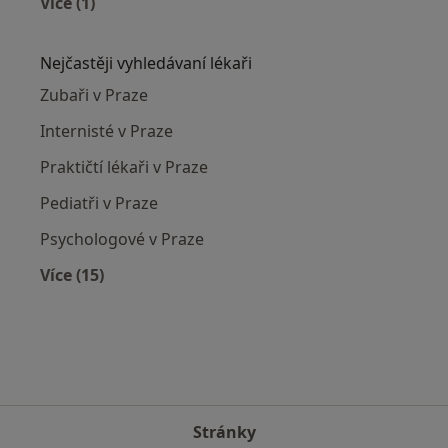
Více (1)
Více v kategorii: Modelace prsou ve městě
Nejčastěji vyhledávaní lékaři
Zubaři v Praze
Internisté v Praze
Praktičtí lékaři v Praze
Pediatři v Praze
Psychologové v Praze
Více (15)
Více v kategorii: Nejčastěji vyhledávaní lékaři
Stránky