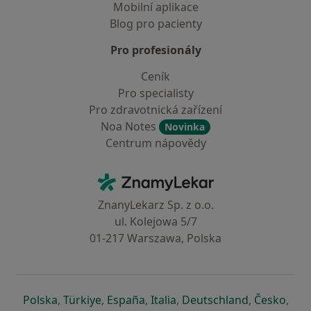
Mobilní aplikace
Blog pro pacienty
Pro profesionály
Ceník
Pro specialisty
Pro zdravotnická zařízení
Noa Notes
Novinka
Centrum nápovědy
Kontakt
ZnamyLekar - Hlavní stránka
ZnanyLekarz Sp. z o.o.
ul. Kolejowa 5/7
01-217 Warszawa, Polska
se otevře v nové záložce
se otevře v nové záložce
se otevře v nové záložce
se otevře v nové záložce
se otevře v 
se o
Polska
,
Türkiye
,
España
,
Italia
,
Deutschland
,
Česko
,