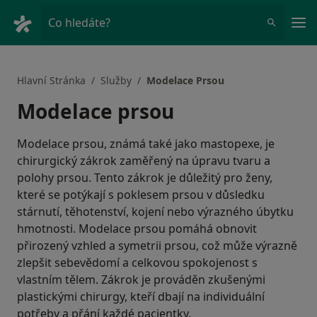
Hla
Co hledáte?
Hlavní Stránka
Služby
Modelace Prsou
Modelace prsou
Modelace prsou, známá také jako mastopexe, je
chirurgický zákrok zaměřený na úpravu tvaru a
polohy prsou. Tento zákrok je důležitý pro ženy,
které se potýkají s poklesem prsou v důsledku
stárnutí, těhotenství, kojení nebo výrazného úbytku
hmotnosti. Modelace prsou pomáhá obnovit
přirozený vzhled a symetrii prsou, což může výrazně
zlepšit sebevědomí a celkovou spokojenost s
vlastním tělem. Zákrok je prováděn zkušenými
plastickými chirurgy, kteří dbají na individuální
potřeby a přání každé pacientky.