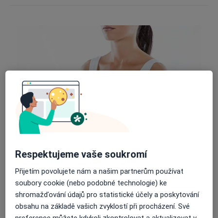
Respektujeme vaše soukromí
Přijetím povolujete nám a našim partnerům používat
K čemu je modelace prsou
soubory cookie (nebo podobné technologie) ke
používána?
shromažďování údajů pro statistické účely a poskytování
obsahu na základě vašich zvyklostí při procházení. Své
Modelace prsou je chirurgický zákrok, který se
preference můžete kdykoli zkontrolovat a aktualizovat v