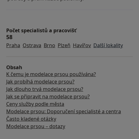
Počet specialistů a pracovišť
58
Praha
Ostrava
Brno
Plzeň
Havířov
Další lokality
Obsah
K čemu je modelace prsou používána?
Jak probíhá modelace prsou?
Jak dlouho trvá modelace prsou?
Jak se připravit na modelace prsou?
Ceny služby podle města
Modelace prsou: Doporučení specialisté a centra
Často kladené otázky
Modelace prsou – dotazy