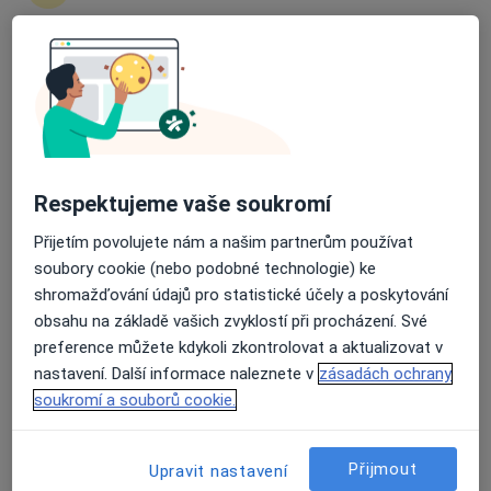
Alexandr Mykolajčuk
Průměrné hodnocení na Apple a Play Store 4.5
Zubař
Praha
Book a visit
Respektujeme vaše soukromí
Ganna Morozova
Přijetím povolujete nám a našim partnerům používat
Zubař
soubory cookie (nebo podobné technologie) ke
Praha
shromažďování údajů pro statistické účely a poskytování
Book a visit
obsahu na základě vašich zvyklostí při procházení. Své
preference můžete kdykoli zkontrolovat a aktualizovat v
Volodymyr Kachmar
nastavení. Další informace naleznete v
zásadách ochrany
soukromí a souborů cookie.
Zubař
Praha
Přijmout
Upravit nastavení
Book a visit