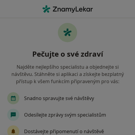
Hla
Co hledáte?
Hlavní Stránka
Služby
Implantologická Konzultace
Implantologická konzultace -
Pečujte o své zdraví
informace, specialisté, otázky a
odpovědi
Najděte nejlepšího specialistu a objednejte si
návštěvu. Stáhněte si aplikaci a získejte bezplatný
přístup k všem funkcím připraveným pro vás:
Snadno spravujte své návštěvy
Informace
Odesílejte zprávy svým specialistům
Odborníci
Dostávejte připomenutí o návštěvě