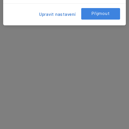
Praktický lékař
Braňany
Přijmout
Upravit nastavení
Miloslava Komrsková
Diabetolog
Broumy
Petr Šmíd
Praktický lékař
Broumy
Kteří profesionálové provádí léčbu Hladina
glukózy v krvi?