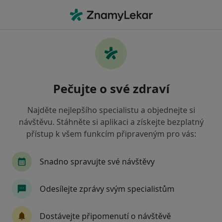
Hla
Co hledáte?
Hlavní Stránka
Služby
Hladina Glukózy V Krvi
Hladina glukózy v krvi -
Pečujte o své zdraví
informace, specialisté, otázky a
odpovědi
Najděte nejlepšího specialistu a objednejte si
návštěvu. Stáhněte si aplikaci a získejte bezplatný
přístup k všem funkcím připraveným pro vás:
Snadno spravujte své návštěvy
Informace
Odesílejte zprávy svým specialistům
Odborníci
Dostávejte připomenutí o návštěvě