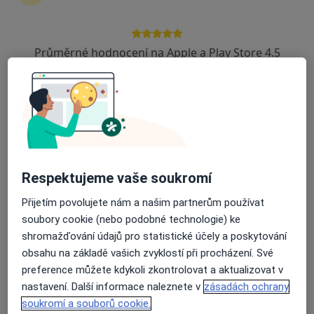
David Vencour
Průměrné hodnocení na Apple a Play Store 4.5
Internista
Boršov nad Vltavou
Jitka Pokorná
Internista
Braňany
Respektujeme vaše soukromí
Přijetím povolujete nám a našim partnerům používat
Eva Kotulánová
soubory cookie (nebo podobné technologie) ke
shromažďování údajů pro statistické účely a poskytování
Internista
obsahu na základě vašich zvyklostí při procházení. Své
Braňany
preference můžete kdykoli zkontrolovat a aktualizovat v
nastavení. Další informace naleznete v
zásadách ochrany
Jan Molovčák
soukromí a souborů cookie.