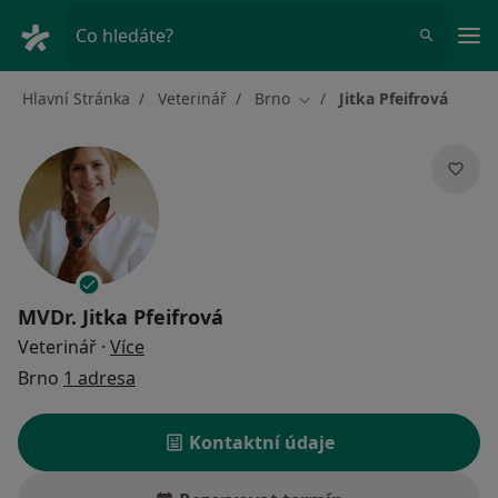
Hla
Co hledáte?
Hlavní Stránka
Veterinář
Brno
Jitka Pfeifrová
Změna města
MVDr.
Jitka Pfeifrová
o specializacích
Veterinář
·
Více
Brno
1 adresa
Kontaktní údaje