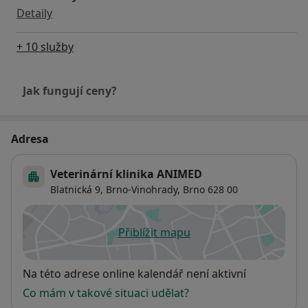
Detaily
+ 10 služby
Jak fungují ceny?
Adresa
Veterinární klinika ANIMED
Blatnická 9,
Brno-Vinohrady
,
Brno
628 00
Přiblížit mapu
se otevře v nové záložce
Dostupnost
Na této adrese online kalendář není aktivní
Co mám v takové situaci udělat?