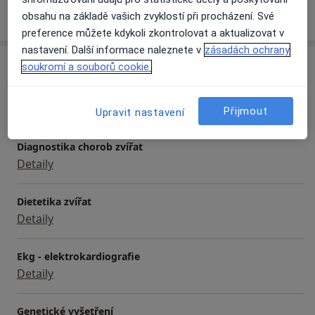
Více
obsahu na základě vašich zvyklostí při procházení. Své
o zkušenostech
preference můžete kdykoli zkontrolovat a aktualizovat v
nastavení. Další informace naleznete v
zásadách ochrany
Služby a ceník služeb
soukromí a souborů cookie.
Bakteriologické vyšetření
Detaily
Přijmout
Upravit nastavení
Diagnostika chorob zvířat
Detaily
Dietetika zvířat
Detaily
Ekg - elektrokardiografie
Detaily
Genetické vyšetření