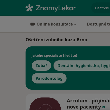
specializ
Online konzultace
Dostupné t
Ošetření zubního kazu Brno
Jakého specialistu hledáte?
Zubař
Dentální hygienistka, hygi
Parodontolog
Arculum - přijím
nové pacienty