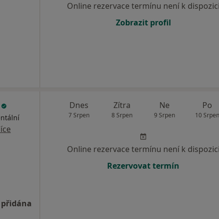
Online rezervace termínu není k dispozic
Zobrazit profil
l
Dnes
Zítra
Ne
Po
7 Srpen
8 Srpen
9 Srpen
10 Srpe
ntální
íce
Online rezervace termínu není k dispozic
Rezervovat termín
 přidána