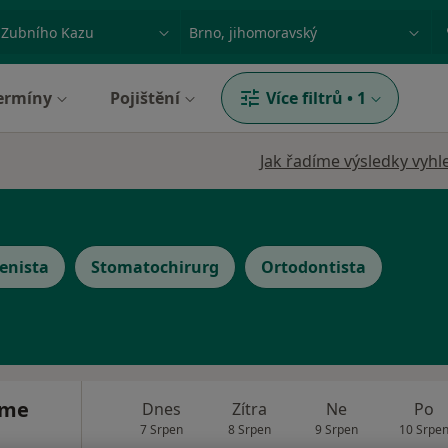
ace, nemoc nebo příjmení
Město nebo region
ermíny
Pojištění
Více filtrů
•
1
Jak řadíme výsledky vyhl
enista
Stomatochirurg
Ortodontista
áme
Dnes
Zítra
Ne
Po
7 Srpen
8 Srpen
9 Srpen
10 Srpe