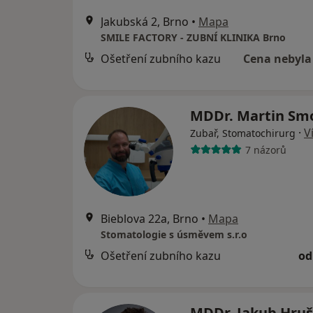
Jakubská 2, Brno
•
Mapa
SMILE FACTORY - ZUBNÍ KLINIKA Brno
Ošetření zubního kazu
Cena nebyla
MDDr. Martin Sm
·
V
Zubař, Stomatochirurg
7 názorů
Bieblova 22a, Brno
•
Mapa
Stomatologie s úsměvem s.r.o
Ošetření zubního kazu
od
MDDr. Jakub Hru