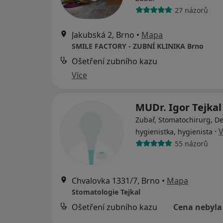
27 názorů
Jakubská 2, Brno
•
Mapa
SMILE FACTORY - ZUBNÍ KLINIKA Brno
Ošetření zubního kazu
Více
MUDr. Igor Tejka
Zubař, Stomatochirurg, De
·
V
hygienistka, hygienista
55 názorů
Chvalovka 1331/7, Brno
•
Mapa
Stomatologie Tejkal
Ošetření zubního kazu
Cena nebyla