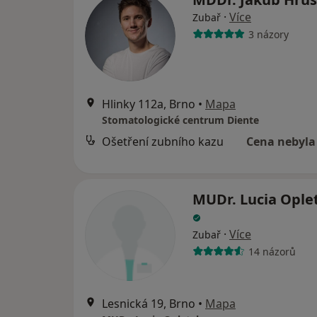
·
Více
Zubař
3 názory
Hlinky 112a, Brno
•
Mapa
Stomatologické centrum Diente
Ošetření zubního kazu
Cena nebyla
MUDr. Lucia Ople
·
Více
Zubař
14 názorů
Lesnická 19, Brno
•
Mapa