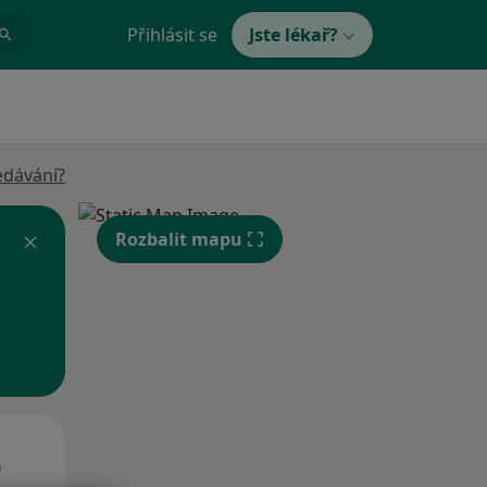
Přihlásit se
Jste lékař?
edávání?
Rozbalit mapu
Út
St
Čt
n
11 Srpen
12 Srpen
13 Srpen