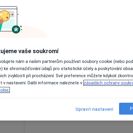
enista,
Online rezervace termínu není k dispozic
Zobrazit profil
ujeme vaše soukromí
ovolujete nám a našim partnerům používat soubory cookie (nebo po
e) ke shromažďování údajů pro statistické účely a poskytování obs
zský
Dnes
Zítra
Ne
Po
ich zvyklostí při procházení. Své preference můžete kdykoli zkontro
7 Srpen
8 Srpen
9 Srpen
10 Srpe
t v nastavení. Další informace naleznete v
zásadách ochrany soukr
okie.
Online rezervace termínu není k dispozic
P
Upravit nastavení
Rezervovat termín