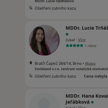
MUDr. Lucia Opletalova
Ošetření zubního kazu
MDDr. Lucie Trňá
·
Více
Zubař
1 názor
Bratří Čapků 384/14, Brno
•
Mapa
Smileland s.r.o. centrum estetické stomatol
Ošetření zubního kazu
Cena nebyla
MDDr. Hana Kova
Jeřábková
·
Více
Zubař