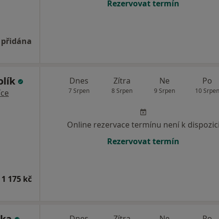
Rezervovat termín
 přidána
olík
Dnes
Zítra
Ne
Po
7 Srpen
8 Srpen
9 Srpen
10 Srpe
íce
Online rezervace termínu není k dispozic
Rezervovat termín
 1 175 kč
ška
Dnes
Zítra
Ne
Po