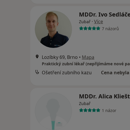
MDDr. Ivo Sedláč
·
Více
Zubař
7 názorů
Lozíbky 69, Brno
•
Mapa
Praktický zubní lékař (nepřijímáme nové pa
Ošetření zubního kazu
Cena nebyla
MDDr. Alica Klieš
Zubař
1 názor