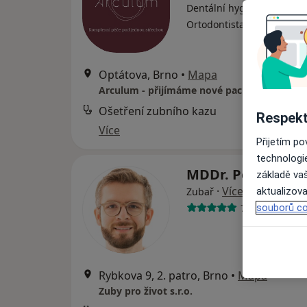
Dentální hygienistka, hygi
·
Více
Ortodontista, Zubař
Optátova, Brno
•
Mapa
Arculum - přijímáme nové pacienty
Ošetření zubního kazu
Respekt
Více
Přijetím p
technologi
MDDr. Petr Příka
základě vaš
·
Více
Zubař
aktualizova
7 názorů
souborů co
Rybkova 9, 2. patro, Brno
•
Mapa
Zuby pro život s.r.o.