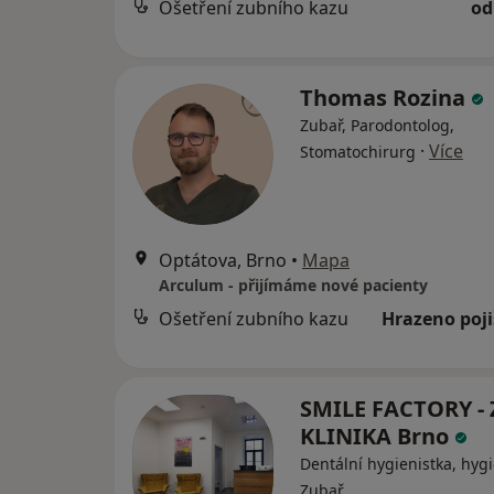
Ošetření zubního kazu
od
Thomas Rozina
Zubař, Parodontolog,
·
Více
Stomatochirurg
Optátova, Brno
•
Mapa
Arculum - přijímáme nové pacienty
Ošetření zubního kazu
Hrazeno poj
SMILE FACTORY -
KLINIKA Brno
Dentální hygienistka, hygi
Zubař