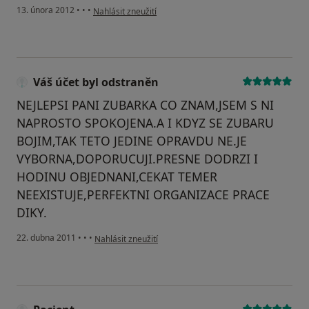
podle názoru uživatele Váš účet byl odstraněn
13. února 2012
•
•
•
Nahlásit zneužití
Váš účet byl odstraněn
NEJLEPSI PANI ZUBARKA CO ZNAM,JSEM S NI
NAPROSTO SPOKOJENA.A I KDYZ SE ZUBARU
BOJIM,TAK TETO JEDINE OPRAVDU NE.JE
VYBORNA,DOPORUCUJI.PRESNE DODRZI I
HODINU OBJEDNANI,CEKAT TEMER
NEEXISTUJE,PERFEKTNI ORGANIZACE PRACE
DIKY.
podle názoru uživatele Váš účet byl odstraněn
22. dubna 2011
•
•
•
Nahlásit zneužití