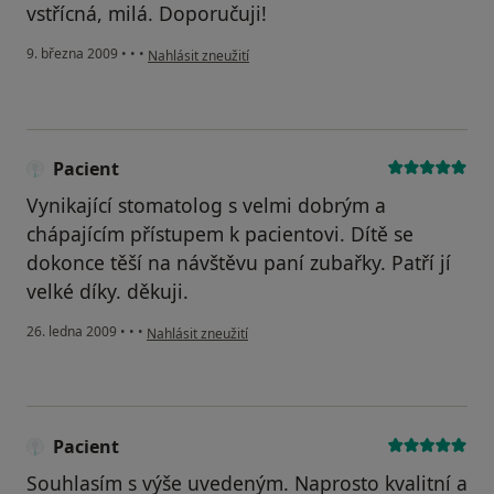
vstřícná, milá. Doporučuji!
podle názoru uživatele Lenka Veselá
9. března 2009
•
•
•
Nahlásit zneužití
Pacient
Vynikající stomatolog s velmi dobrým a
chápajícím přístupem k pacientovi. Dítě se
dokonce těší na návštěvu paní zubařky. Patří jí
velké díky. děkuji.
podle názoru uživatele Pacient
26. ledna 2009
•
•
•
Nahlásit zneužití
Pacient
Souhlasím s výše uvedeným. Naprosto kvalitní a