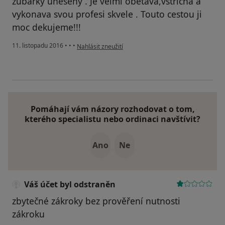
zubařky unešeny . Je velmi obetava,vstřicna a
vykonava svou profesi skvele . Touto cestou ji
moc dekujeme!!!
podle názoru uživatele Váš účet byl odstraněn
11. listopadu 2016
•
•
•
Nahlásit zneužití
Pomáhají vám názory rozhodovat o tom,
kterého specialistu nebo ordinaci navštívit?
Ano
Ne
Váš účet byl odstraněn
zbytečné zákroky bez prověření nutnosti
zákroku