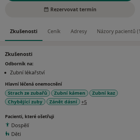
Rezervovat termín
Zkušenosti
Ceník
Adresy
Názory pacientů (
Zkušenosti
Odborník na:
Zubní lékařství
Hlavní léčená onemocnění
Strach ze zubařů
Zubní kámen
Zubní kaz
a11y_sr_more_disease
Chybějící zuby
Zánět dásní
+5
Pacienti, které ošetřuji
Dospělí
Děti