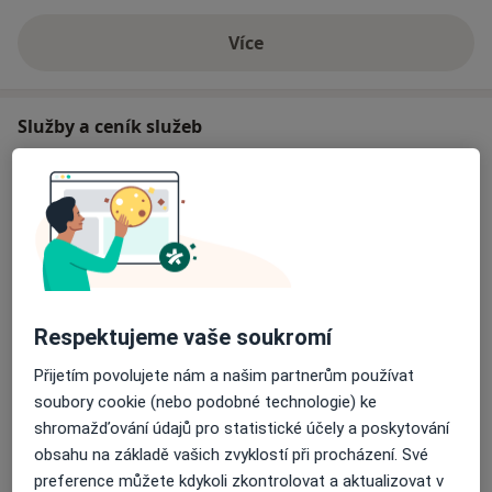
Více
o zkušenostech
Služby a ceník služeb
Bělení zubů
Detaily
Prevence zubního kazu
Detaily
Respektujeme vaše soukromí
Zubní vyšetření
Detaily
Přijetím povolujete nám a našim partnerům používat
soubory cookie (nebo podobné technologie) ke
Zubní korunky
shromažďování údajů pro statistické účely a poskytování
Detaily
obsahu na základě vašich zvyklostí při procházení. Své
preference můžete kdykoli zkontrolovat a aktualizovat v