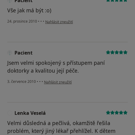
Pacient
Vše jak má být :o)
podle názoru uživatele Pacient
24. prosince 2010
•
•
•
Nahlásit zneužití
Pacient
Jsem velmi spokojený s přístupem paní
doktorky a kvalitou její péče.
podle názoru uživatele Pacient
3. července 2010
•
•
•
Nahlásit zneužití
Lenka Veselá
L
Velmi důsledná a pečlivá, okamžitě řešila
problém, který jiný lékař přehlížel. K dětem