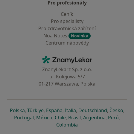
Pro profesionály
Ceník
Pro specialisty
Pro zdravotnická zařízení
Noa Notes
Novinka
Centrum nápovědy
Kontakt
ZnamyLekar - Hlavní stránka
ZnanyLekarz Sp. z o.o.
ul. Kolejowa 5/7
01-217 Warszawa, Polska
se otevře v nové záložce
se otevře v nové záložce
se otevře v nové záložce
se otevře v nové záložce
se otevře v 
se o
Polska
,
Türkiye
,
España
,
Italia
,
Deutschland
,
Česko
,
se otevře v nové záložce
se otevře v nové záložce
se otevře v nové záložce
se otevře v nové záložc
se otevře v 
se ote
Portugal
,
México
,
Chile
,
Brasil
,
Argentina
,
Perú
,
se otevře v nové záložce
Colombia