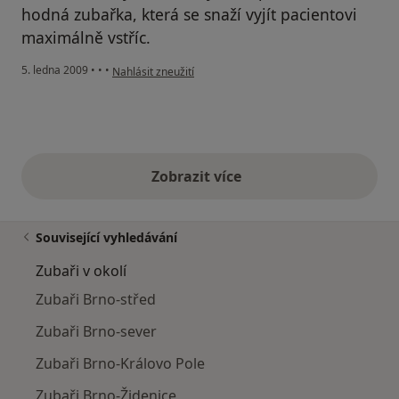
hodná zubařka, která se snaží vyjít pacientovi
maximálně vstříc.
podle názoru uživatele Pacient
5. ledna 2009
•
•
•
Nahlásit zneužití
Zobrazit více
výše uvedené názory
Související vyhledávání
Zubaři v okolí
Zubaři Brno-střed
Zubaři Brno-sever
Zubaři Brno-Královo Pole
Zubaři Brno-Židenice