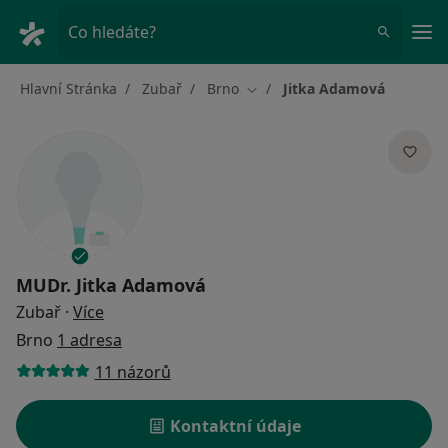
Hla
Co hledáte?
Hlavní Stránka
Zubař
Brno
Jitka Adamová
Změna města
MUDr.
Jitka Adamová
o specializacích
Zubař
·
Více
Brno
1 adresa
11 názorů
Kontaktní údaje