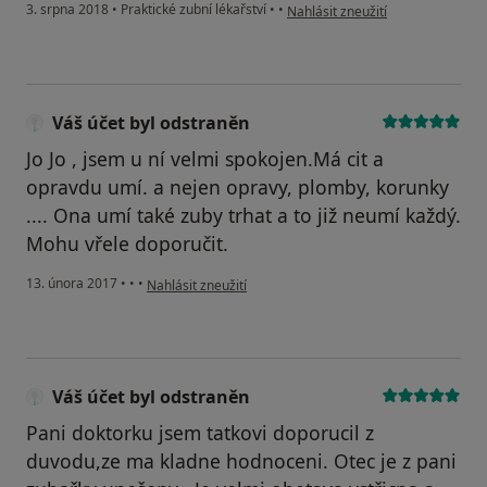
podle názoru uživatele Váš účet 
3. srpna 2018
•
Praktické zubní lékařství
•
•
Nahlásit zneužití
Váš účet byl odstraněn
Jo Jo , jsem u ní velmi spokojen.Má cit a
opravdu umí. a nejen opravy, plomby, korunky
.... Ona umí také zuby trhat a to již neumí každý.
Mohu vřele doporučit.
podle názoru uživatele Váš účet byl odstraněn
13. února 2017
•
•
•
Nahlásit zneužití
Váš účet byl odstraněn
Pani doktorku jsem tatkovi doporucil z
duvodu,ze ma kladne hodnoceni. Otec je z pani