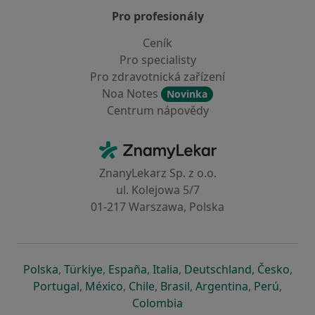
Pro profesionály
Ceník
Pro specialisty
Pro zdravotnická zařízení
Noa Notes
Novinka
Centrum nápovědy
Kontakt
ZnamyLekar - Hlavní stránka
ZnanyLekarz Sp. z o.o.
ul. Kolejowa 5/7
01-217 Warszawa, Polska
se otevře v nové záložce
se otevře v nové záložce
se otevře v nové záložce
se otevře v nové záložce
se otevře v 
se o
Polska
,
Türkiye
,
España
,
Italia
,
Deutschland
,
Česko
,
se otevře v nové záložce
se otevře v nové záložce
se otevře v nové záložce
se otevře v nové záložc
se otevře v 
se ote
Portugal
,
México
,
Chile
,
Brasil
,
Argentina
,
Perú
,
se otevře v nové záložce
Colombia