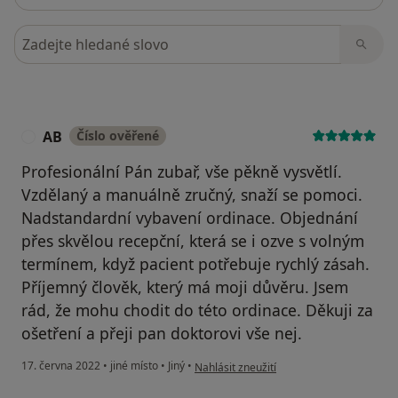
Hledejte v názorech
AB
Číslo ověřené
A
Profesionální Pán zubař, vše pěkně vysvětlí.
Vzdělaný a manuálně zručný, snaží se pomoci.
Nadstandardní vybavení ordinace. Objednání
přes skvělou recepční, která se i ozve s volným
termínem, když pacient potřebuje rychlý zásah.
Příjemný člověk, který má moji důvěru. Jsem
rád, že mohu chodit do této ordinace. Děkuji za
ošetření a přeji pan doktorovi vše nej.
podle názoru uživatele AB
17. června 2022
•
jiné místo
•
Jiný
•
Nahlásit zneužití