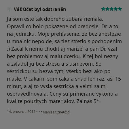
Váš účet byl odstraněn
Ja som este tak dobreho zubara nemala.
Opravil co bolo pokazene od predoslej Dr. a to
na jednicku. Moje prehlasenie, ze bez anestezie
u mna nic nepojde, sa tiez stretlo s pochopenim
:) Zacal k nemu chodit aj manzel a pan Dr. vzal
bez problemov aj malu dcerku. K tej bol nezny
a zvladol ju bez stresu a s usmevom. So
sestrickou su bezva tym, vsetko bezi ako po
masle. V cakarni som cakala snad len raz, asi 15
minut, a aj to vysla sestricka a velmi sa mi
ospravedlnovala. Ceny su primerane vykonu a
kvalite pouzitych materialov. Za nas 5*.
podle názoru uživatele Váš účet byl odstraněn
14. prosince 2015
•
•
•
Nahlásit zneužití