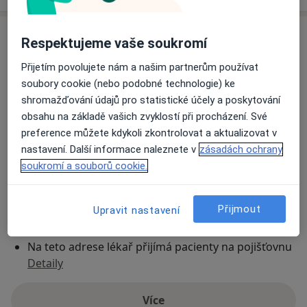
Adresa
Respektujeme vaše soukromí
Přijetím povolujete nám a našim partnerům používat
MUDr. Ondřej Vít
soubory cookie (nebo podobné technologie) ke
Rybkova 9,
Brno-střed
,
Brno
602 00
shromažďování údajů pro statistické účely a poskytování
obsahu na základě vašich zvyklostí při procházení. Své
Přiblížit mapu
preference můžete kdykoli zkontrolovat a aktualizovat v
se otevře v nové záložce
nastavení. Další informace naleznete v
zásadách ochrany
Dostupnost
soukromí a souborů cookie.
Na této adrese online kalendář není aktivní
Co mám v takové situaci udělat?
Přijmout
Upravit nastavení
Způsoby platby (soukromé návštěvy)
Na teto adrese lékař přijímá pacienty na pojišťovnu
Detaily
Více