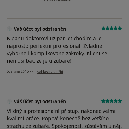
Váš účet byl odstraněn
K panu doktorovi uz par let chodim a je
naprosto perfektni profesional! Zvladne
vyborne i komplikovane zakroky. Klient se
nemusi bat, ze je u zubare!
podle názoru uživatele Váš účet byl odstraněn
5. srpna 2015
•
•
•
Nahlásit zneužití
Váš účet byl odstraněn
Vlídný a profesionální přístup, nakonec velmi
kvalitní práce. Poprvé konečně bez většího
strachu ze zubaře. Spokojenost, zůstávám u něj.