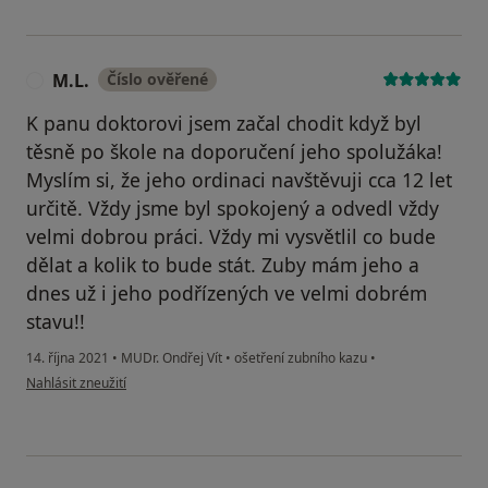
M.L.
Číslo ověřené
M
K panu doktorovi jsem začal chodit když byl
těsně po škole na doporučení jeho spolužáka!
Myslím si, že jeho ordinaci navštěvuji cca 12 let
určitě. Vždy jsme byl spokojený a odvedl vždy
velmi dobrou práci. Vždy mi vysvětlil co bude
dělat a kolik to bude stát. Zuby mám jeho a
dnes už i jeho podřízených ve velmi dobrém
stavu!!
14. října 2021
•
MUDr. Ondřej Vít
•
ošetření zubního kazu
•
podle názoru uživatele M.L.
Nahlásit zneužití