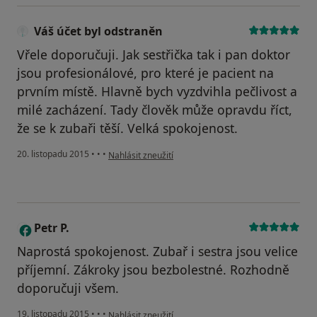
Váš účet byl odstraněn
Vřele doporučuji. Jak sestřička tak i pan doktor
jsou profesionálové, pro které je pacient na
prvním místě. Hlavně bych vyzdvihla pečlivost a
milé zacházení. Tady člověk může opravdu říct,
že se k zubaři těší. Velká spokojenost.
podle názoru uživatele Váš účet byl odstraněn
20. listopadu 2015
•
•
•
Nahlásit zneužití
Petr P.
P
Naprostá spokojenost. Zubař i sestra jsou velice
příjemní. Zákroky jsou bezbolestné. Rozhodně
doporučuji všem.
podle názoru uživatele Petr P.
19. listopadu 2015
•
•
•
Nahlásit zneužití