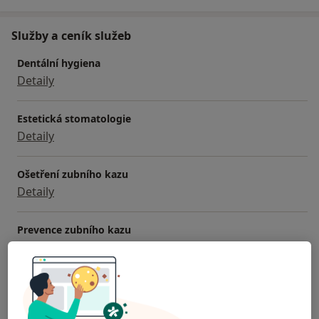
Služby a ceník služeb
Dentální hygiena
Detaily
Estetická stomatologie
Detaily
Ošetření zubního kazu
Detaily
Prevence zubního kazu
Detaily
Jak fungují ceny?