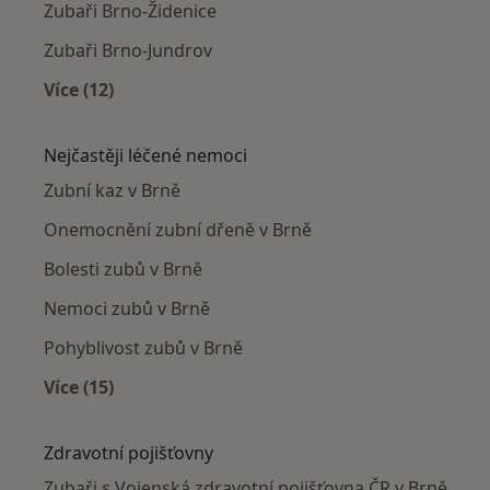
Zubaři Brno-Židenice
Zubaři Brno-Jundrov
Více (12)
Více v kategorii: Zubaři v okolí
Nejčastěji léčené nemoci
Zubní kaz v Brně
Onemocnění zubní dřeně v Brně
Bolesti zubů v Brně
Nemoci zubů v Brně
Pohyblivost zubů v Brně
Více (15)
Více v kategorii: Nejčastěji léčené nemoci
Zdravotní pojišťovny
Zubaři s Vojenská zdravotní pojišťovna ČR v Brně