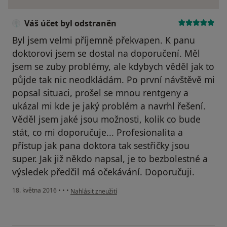
Váš účet byl odstraněn
Byl jsem velmi příjemně překvapen. K panu
doktorovi jsem se dostal na doporučení. Měl
jsem se zuby problémy, ale kdybych věděl jak to
půjde tak nic neodkládám. Po první návštěvě mi
popsal situaci, prošel se mnou rentgeny a
ukázal mi kde je jaký problém a navrhl řešení.
Věděl jsem jaké jsou možnosti, kolik co bude
stát, co mi doporučuje... Profesionalita a
přístup jak pana doktora tak sestřičky jsou
super. Jak již někdo napsal, je to bezbolestné a
výsledek předčil má očekávání. Doporučuji.
podle názoru uživatele Váš účet byl odstraněn
18. května 2016
•
•
•
Nahlásit zneužití