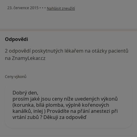
podle názoru uživatele Váš účet byl odstraněn
23. července 2015
•
•
•
Nahlásit zneužití
Odpovědi
2 odpovědí poskytnutých lékařem na otázky pacientů
na ZnamyLekar.cz
Ceny výkonů
Dobrý den,
prosím jaké jsou ceny níže uvedených výkonů
(korunka, bílá plomba, výplně kořenových
kanálků, inlej ) Provádíte na přání anestezi při
vrtání zubů ? Děkuji za odpověď