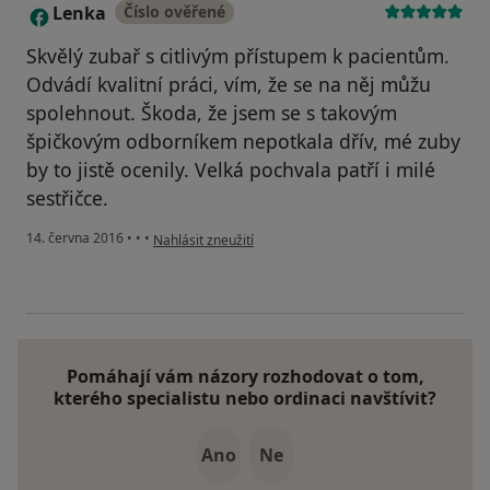
Lenka
Číslo ověřené
L
Skvělý zubař s citlivým přístupem k pacientům.
Odvádí kvalitní práci, vím, že se na něj můžu
spolehnout. Škoda, že jsem se s takovým
špičkovým odborníkem nepotkala dřív, mé zuby
by to jistě ocenily. Velká pochvala patří i milé
sestřičce.
podle názoru uživatele Lenka
14. června 2016
•
•
•
Nahlásit zneužití
Pomáhají vám názory rozhodovat o tom,
kterého specialistu nebo ordinaci navštívit?
Ano
Ne