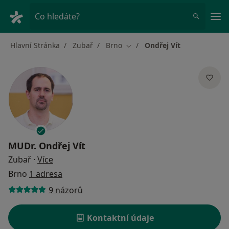
Hla
Co hledáte?
Hlavní Stránka
Zubař
Brno
Ondřej Vít
Změna města
MUDr.
Ondřej Vít
o specializacích
Zubař
·
Více
Brno
1 adresa
9 názorů
Kontaktní údaje