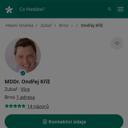
Hla
Co hledáte?
Hlavní Stránka
Zubař
Brno
Ondřej Kříž
Změna města
MDDr.
Ondřej Kříž
o specializacích
Zubař
·
Více
Brno
1 adresa
14 názorů
Kontaktní údaje