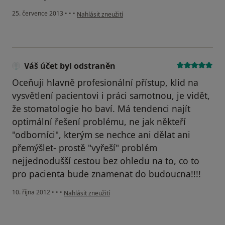
podle názoru uživatele Váš účet byl odstraněn
25. července 2013
•
•
•
Nahlásit zneužití
Váš účet byl odstraněn
Oceňuji hlavně profesionální přístup, klid na
vysvětlení pacientovi i práci samotnou, je vidět,
že stomatologie ho baví. Má tendenci najít
optimální řešení problému, ne jak někteří
"odborníci", kterým se nechce ani dělat ani
přemýšlet- prostě "vyřeší" problém
nejjednodušší cestou bez ohledu na to, co to
pro pacienta bude znamenat do budoucna!!!!
podle názoru uživatele Váš účet byl odstraněn
10. října 2012
•
•
•
Nahlásit zneužití