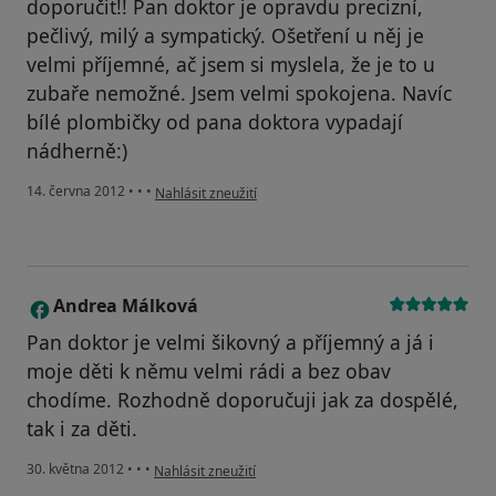
doporučit!! Pan doktor je opravdu precizní,
pečlivý, milý a sympatický. Ošetření u něj je
velmi příjemné, ač jsem si myslela, že je to u
zubaře nemožné. Jsem velmi spokojena. Navíc
bílé plombičky od pana doktora vypadají
nádherně:)
podle názoru uživatele Váš účet byl odstraněn
14. června 2012
•
•
•
Nahlásit zneužití
Andrea Málková
A
Pan doktor je velmi šikovný a příjemný a já i
moje děti k němu velmi rádi a bez obav
chodíme. Rozhodně doporučuji jak za dospělé,
tak i za děti.
podle názoru uživatele Andrea Málková
30. května 2012
•
•
•
Nahlásit zneužití