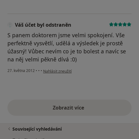
Váš účet byl odstraněn
S panem doktorem jsme velmi spokojení. Vše
perfektně vysvětlí, udělá a výsledek je prostě
úžasný! Vůbec nevím co je to bolest a navíc se
na něj velmi pěkně dívá :0)
podle názoru uživatele Váš účet byl odstraněn
27. května 2012
•
•
•
Nahlásit zneužití
Zobrazit více
výše uvedené názory
Související vyhledávání