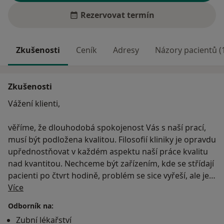
Rezervovat termín
Zkušenosti
Ceník
Adresy
Názory pacientů (
Zkušenosti
Vážení klienti,
věříme, že dlouhodobá spokojenost Vás s naší prací,
musí být podložena kvalitou. Filosofií kliniky je opravdu
upřednostňovat v každém aspektu naší práce kvalitu
nad kvantitou. Nechceme být zařízením, kde se střídají
pacienti po čtvrt hodině, problém se sice vyřeší, ale jen
O mně
na krátkou dobu, než zase začne znovu. Naším cílem je
Více
komplexní přístup k Vašemu zdraví, porozumět vašim
Odborník na:
potížím a potřebám, v klidu si o tom pohovořit a
Zubní lékařství
následně vše do detailu naplánovat a ošetřit.