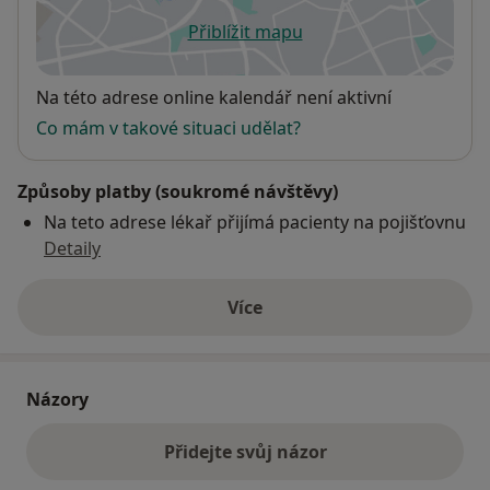
Přiblížit mapu
se otevře v nové záložce
Dostupnost
Na této adrese online kalendář není aktivní
Co mám v takové situaci udělat?
Způsoby platby (soukromé návštěvy)
Na teto adrese lékař přijímá pacienty na pojišťovnu
Detaily
Více
o adrese
Názory
Přidejte svůj názor