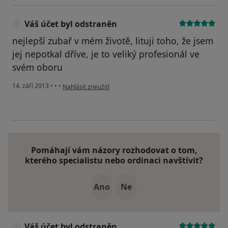
Váš účet byl odstraněn
nejlepší zubař v mém životě, lituji toho, že jsem
jej nepotkal dříve, je to veliký profesionál ve
svém oboru
podle názoru uživatele Váš účet byl odstraněn
14. září 2013
•
•
•
Nahlásit zneužití
Pomáhají vám názory rozhodovat o tom,
kterého specialistu nebo ordinaci navštívit?
Ano
Ne
Váš účet byl odstraněn