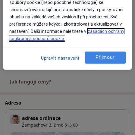
Detaily
soubory cookie (nebo podobné technologie) ke
shromažďování údajů pro statistické účely a poskytování
Ošetření kořenových kanálků
obsahu na základě vašich zvyklostí při procházení. Své
Detaily
preference můžete kdykoli zkontrolovat a aktualizovat v
nastavení. Další informace naleznete v
zásadách ochrany
soukromí a souborů cookie.
Porcelánové korunky
Detaily
Přijmout
Upravit nastavení
+1 služba
Jak fungují ceny?
Adresa
adresa ordinace
Žampachova 3,
Brno
613 00