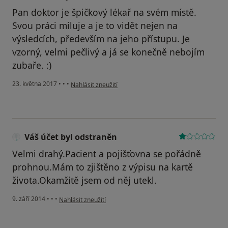
Pan doktor je špičkový lékař na svém místě.
Svou práci miluje a je to vidět nejen na
výsledcích, především na jeho přístupu. Je
vzorný, velmi pečlivý a já se konečně nebojím
zubaře. :)
podle názoru uživatele Váš účet byl odstraněn
23. května 2017
•
•
•
Nahlásit zneužití
Váš účet byl odstraněn
Velmi drahý.Pacient a pojišťovna se pořádně
prohnou.Mám to zjištěno z výpisu na kartě
života.Okamžitě jsem od něj utekl.
podle názoru uživatele Váš účet byl odstraněn
9. září 2014
•
•
•
Nahlásit zneužití