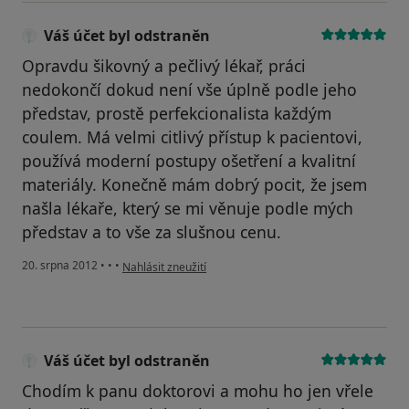
Váš účet byl odstraněn
Opravdu šikovný a pečlivý lékař, práci
nedokončí dokud není vše úplně podle jeho
představ, prostě perfekcionalista každým
coulem. Má velmi citlivý přístup k pacientovi,
používá moderní postupy ošetření a kvalitní
materiály. Konečně mám dobrý pocit, že jsem
našla lékaře, který se mi věnuje podle mých
představ a to vše za slušnou cenu.
podle názoru uživatele Váš účet byl odstraněn
20. srpna 2012
•
•
•
Nahlásit zneužití
Váš účet byl odstraněn
Chodím k panu doktorovi a mohu ho jen vřele