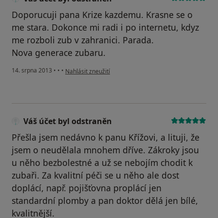
Doporucuji pana Krize kazdemu. Krasne se o
me stara. Dokonce mi radi i po internetu, kdyz
me rozboli zub v zahranici. Parada.
Nova generace zubaru.
podle názoru uživatele Váš účet byl odstraněn
14. srpna 2013
•
•
•
Nahlásit zneužití
Váš účet byl odstraněn
Přešla jsem nedávno k panu Křížovi, a lituji, že
jsem o neudělala mnohem dříve. Zákroky jsou
u něho bezbolestné a už se nebojím chodit k
zubaři. Za kvalitní péči se u něho ale dost
doplácí, např. pojišťovna proplácí jen
standardní plomby a pan doktor dělá jen bílé,
kvalitnější.