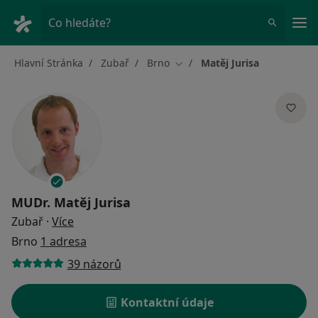
Hla
Co hledáte?
Hlavní Stránka
Zubař
Brno
Matěj Jurisa
Změna města
MUDr.
Matěj Jurisa
o specializacích
Zubař
·
Více
Brno
1 adresa
39 názorů
Kontaktní údaje