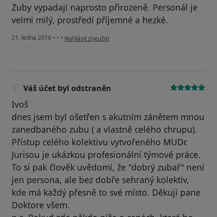
Zuby vypadají naprosto přirozeně. Personál je
velmi milý, prostředí příjemné a hezké.
podle názoru uživatele Váš účet byl odstraněn
21. ledna 2016
•
•
•
Nahlásit zneužití
Váš účet byl odstraněn
Ivoš
dnes jsem byl ošetřen s akutním zánětem mnou
zanedbaného zubu ( a vlastně celého chrupu).
Přístup celého kolektivu vytvořeného MUDr.
Jurisou je ukázkou profesionální týmové práce.
To si pak člověk uvědomí, že "dobrý zubař" není
jen persona, ale bez dobře sehraný kolektiv,
kde má každý přesně to své místo. Děkuji pane
Doktore všem.