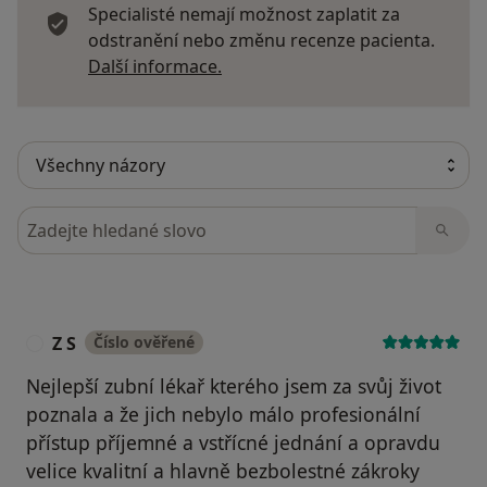
Specialisté nemají možnost zaplatit za
Zdravé dásně – péče, která se vyplatí 2010
odstranění nebo změnu recenze pacienta.
Estetika v dentální implantologii 2010
Další informace o názorech
Další informace.
Hledejte v názorech
Z S
Číslo ověřené
Z
Nejlepší zubní lékař kterého jsem za svůj život
poznala a že jich nebylo málo profesionální
přístup příjemné a vstřícné jednání a opravdu
velice kvalitní a hlavně bezbolestné zákroky