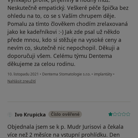
Neskutečně empatický. Veškeré péče špička bez
ohledu na to, co se s Vaším chrupem děje.
Pomalu za tímto člověkem chodím zrelaxovaná
jako ke kadeřníkovi :-) Jak zde psal už někdo
přede mnou, kdo si stěžuje na vysoké ceny a
nevím co, skutečně nic nepochopil. Děkuji a
doporučuji všem. Celému týmu Dentema
děkujeme za celou rodinu.
10. listopadu 2021
•
Dentema Stomatologie s.r.o.
•
implantáty
•
podle názoru uživatele Ing. Eva Kašparová, MSc.
Nahlásit zneužití
Ivo Krupicka
Číslo ověřené
Objednala jsem se k p. Mudr Jurisovi a čekala
více než 2 měsíce na vstupní prohlídku. Den