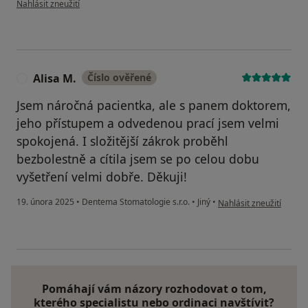
Nahlásit zneužití
Alisa M.
Číslo ověřené
A
Jsem náročná pacientka, ale s panem doktorem,
jeho přístupem a odvedenou prací jsem velmi
spokojená. I složitější zákrok proběhl
bezbolestně a cítila jsem se po celou dobu
vyšetření velmi dobře. Děkuji!
podle názoru uživatele 
19. února 2025
•
Dentema Stomatologie s.r.o.
•
Jiný
•
Nahlásit zneužití
Pomáhají vám názory rozhodovat o tom,
kterého specialistu nebo ordinaci navštívit?