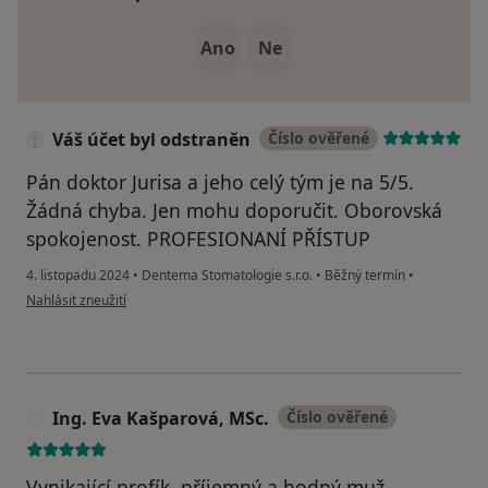
Ano
Ne
Váš účet byl odstraněn
Číslo ověřené
Pán doktor Jurisa a jeho celý tým je na 5/5.
Žádná chyba. Jen mohu doporučit. Oborovská
spokojenost. PROFESIONANÍ PŘÍSTUP
4. listopadu 2024
•
Dentema Stomatologie s.r.o.
•
Běžný termín
•
podle názoru uživatele Váš účet byl odstraněn
Nahlásit zneužití
Ing. Eva Kašparová, MSc.
Číslo ověřené
I
Vynikající profík, příjemný a hodný muž.