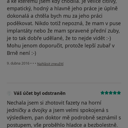
a ke kterému jsem kdy chodila. Je velice citlivý,
empatický, hodný a hlavně jeho práce je úplně
dokonalá a chtěla bych mu za jeho práci
poděkovat. Nikdo totiž nepozná, že mam v puse
implantáty nebo že mam spravené přední zuby,
je to tak dobře udělané, že to nejde vidět :-)
Mohu jenom doporučit, protože lepší zubař v
Brně není :-)
podle názoru uživatele Váš účet byl odstraněn
9. dubna 2016
•
•
•
Nahlásit zneužití
Váš účet byl odstraněn
Nechala jsem si zhotovit fazety na horní
jedničky a dvojky a jsem velmi spokojená s
výsledkem, pan doktor mě podrobně seznámil s
postupem, vše proběhlo hladce a bezbolestně.