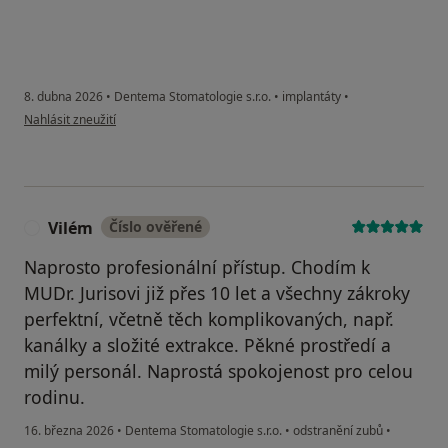
8. dubna 2026
•
Dentema Stomatologie s.r.o.
•
implantáty
•
podle názoru uživatele Z S
Nahlásit zneužití
Vilém
Číslo ověřené
V
Naprosto profesionální přístup. Chodím k
MUDr. Jurisovi již přes 10 let a všechny zákroky
perfektní, včetně těch komplikovaných, např.
kanálky a složité extrakce. Pěkné prostředí a
milý personál. Naprostá spokojenost pro celou
rodinu.
16. března 2026
•
Dentema Stomatologie s.r.o.
•
odstranění zubů
•
podle názoru uživatele Vilém