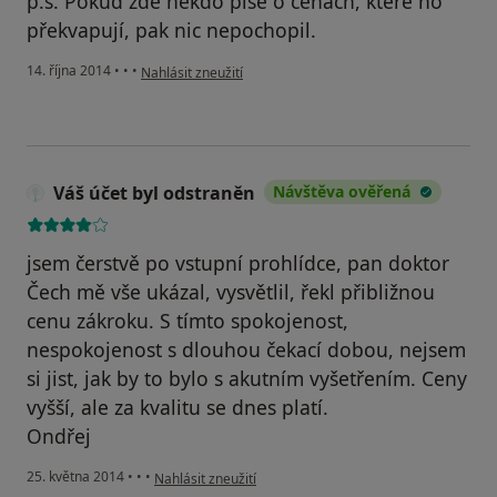
p.s. Pokud zde někdo píše o cenách, které ho
překvapují, pak nic nepochopil.
podle názoru uživatele Váš účet byl odstraněn
14. října 2014
•
•
•
Nahlásit zneužití
Váš účet byl odstraněn
Návštěva ověřená
jsem čerstvě po vstupní prohlídce, pan doktor
Čech mě vše ukázal, vysvětlil, řekl přibližnou
cenu zákroku. S tímto spokojenost,
nespokojenost s dlouhou čekací dobou, nejsem
si jist, jak by to bylo s akutním vyšetřením. Ceny
vyšší, ale za kvalitu se dnes platí.
Ondřej
podle názoru uživatele Váš účet byl odstraněn
25. května 2014
•
•
•
Nahlásit zneužití