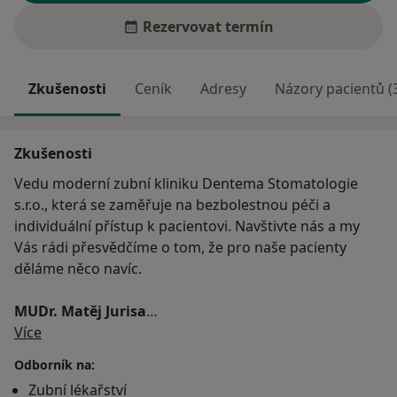
Rezervovat termín
Zkušenosti
Ceník
Adresy
Názory pacientů (
Zkušenosti
Vedu moderní zubní kliniku Dentema Stomatologie
s.r.o., která se zaměřuje na bezbolestnou péči a
individuální přístup k pacientovi. Navštivte nás a my
Vás rádi přesvědčíme o tom, že pro naše pacienty
děláme něco navíc.
MUDr. Matěj Jurisa
O mně
Vedoucí zubní lékař Dentema Stomatologie s.r.o.
Více
Člen Společnosti preventivní stomatologie
Odborník na:
Člen Implantologického klubu ČR
Zubní lékařství
Ocenění za nejlepší práci v kategorii poster na