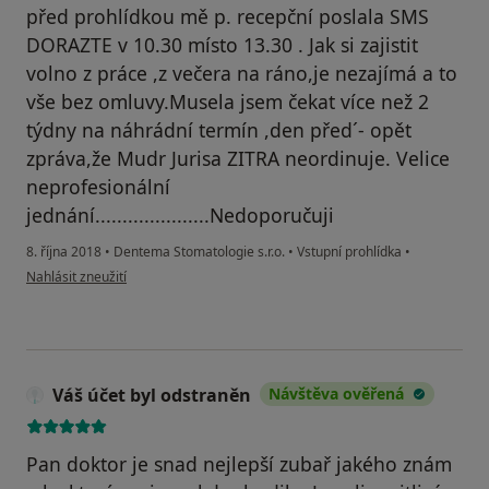
před prohlídkou mě p. recepční poslala SMS
DORAZTE v 10.30 místo 13.30 . Jak si zajistit
volno z práce ,z večera na ráno,je nezajímá a to
vše bez omluvy.Musela jsem čekat více než 2
týdny na náhrádní termín ,den před´- opět
zpráva,že Mudr Jurisa ZITRA neordinuje. Velice
neprofesionální
jednání.....................Nedoporučuji
8. října 2018
•
Dentema Stomatologie s.r.o.
•
Vstupní prohlídka
•
podle názoru uživatele Ivo Krupicka
Nahlásit zneužití
Váš účet byl odstraněn
Návštěva ověřená
Pan doktor je snad nejlepší zubař jakého znám