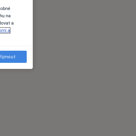
dobné
ahu na
lovat a
omí a
řijmout