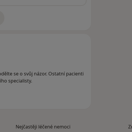
adrese
dělte se o svůj názor. Ostatní pacienti
ho specialisty.
Nejčastěji léčené nemoci
Z