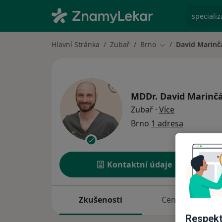
specializ
Hlavní Stránka
Zubař
Brno
David Marinč
Změna města
MDDr.
David Marinč
o specializac
Zubař
·
Více
Brno
1 adresa
Kontaktní údaje
Zkušenosti
Ceník
Respekt