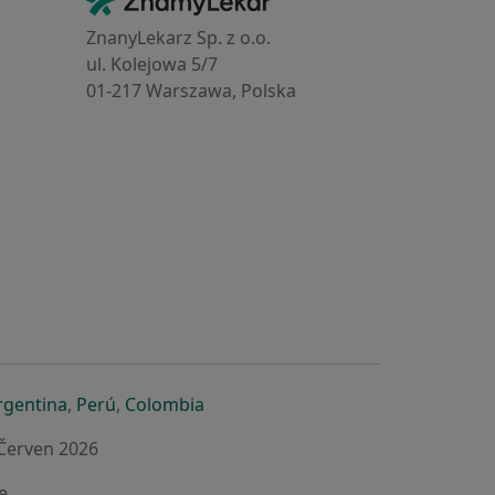
Kontakt
ZnanyLekarz Sp. z o.o.
ul. Kolejowa 5/7
01-217 Warszawa, Polska
e
é záložce
 v nové záložce
otevře v nové záložce
se otevře v nové záložce
se otevře v nové záložce
se otevře v nové záložce
rgentina
,
Perú
,
Colombia
 Červen 2026
e