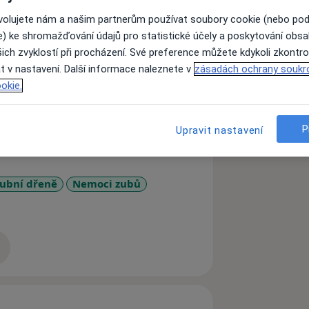
ovolujete nám a našim partnerům používat soubory cookie (nebo po
e) ke shromažďování údajů pro statistické účely a poskytování obs
ařské fakultě Palackého univerzity v
ich zvyklostí při procházení. Své preference můžete kdykoli zkontro
randský program. Jeho vášní jsou
t v nastavení. Další informace naleznete v
zásadách ochrany soukr
a protetiky, také digitalizaci našeho
okie.
P
Upravit nastavení
ubní dřeně
Nemoci zubů
ses
zkušenostech