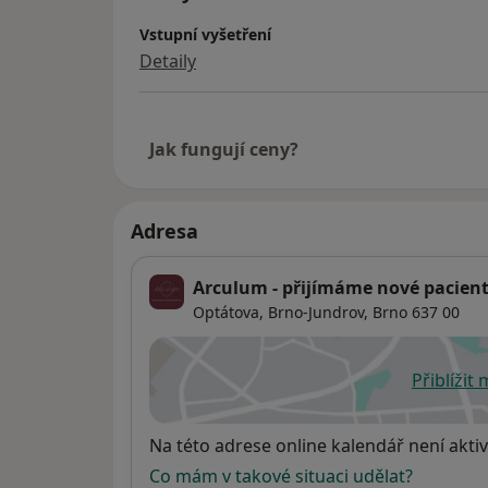
Vstupní vyšetření
Detaily
Jak fungují ceny?
Adresa
Arculum - přijímáme nové pacien
Optátova,
Brno-Jundrov
,
Brno
637 00
Přiblížit
se
Dostupnost
Na této adrese online kalendář není aktiv
Co mám v takové situaci udělat?