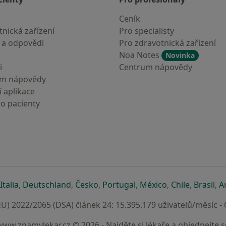
Ceník
nická zařízení
Pro specialisty
 a odpovědi
Pro zdravotnická zařízení
Noa Notes
Novinka
i
Centrum nápovědy
um nápovědy
 aplikace
ro pacienty
záložce
 v nové záložce
e otevře v nové záložce
se otevře v nové záložce
se otevře v nové záložce
se otevře v nové záložce
se otevře v nové záložc
se otevře v nov
se otevře
se 
Italia
,
Deutschland
,
Česko
,
Portugal
,
México
,
Chile
,
Brasil
,
A
U) 2022/2065 (DSA) článek 24: 15.395.179 uživatelů/měsíc -
www.znamylekar.cz © 2026 - Najděte si lékaře a objednejte s