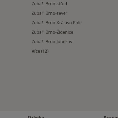
Zubaři Brno-střed
Zubaři Brno-sever
Zubaři Brno-Královo Pole
Zubaři Brno-Židenice
Zubaři Brno-Jundrov
Více (12)
Více v kategorii: Zubaři v okolí
Stránky
Pro pa