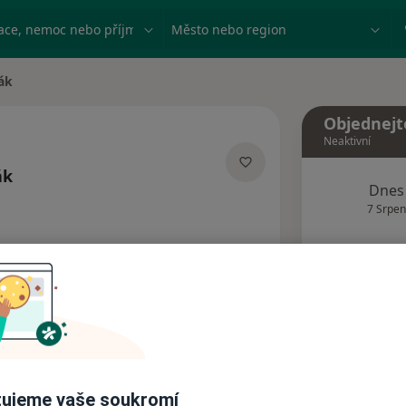
ace, nemoc nebo příjmení
Město nebo region
ák
Objednejt
Neaktivní
ák
Dnes
ích
7 Srpen
Tento 
Rezervovat termín
Adresy
Názory pacientů
ujeme vaše soukromí