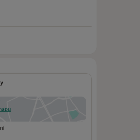
ty
 mapu
 otevře v nové záložce
ní