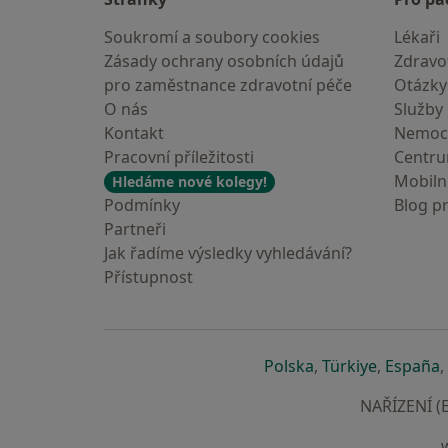
Soukromí a soubory cookies
Lékaři
Zásady ochrany osobních údajů
Zdravot
pro zaměstnance zdravotní péče
Otázky
O nás
Služby
Kontakt
Nemoc
Pracovní příležitosti
Centr
Mobilní
Hledáme nové kolegy!
Podmínky
Blog p
Partneři
Jak řadíme výsledky vyhledávání?
Přístupnost
se otevře v nové 
se otevře
s
Polska
,
Türkiye
,
España
,
NAŘÍZENÍ (E