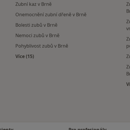
Zubní kaz v Brně
Z
B
Onemocnění zubní dřeně v Brně
Z
Bolesti zubů v Brně
v
Nemoci zubů v Brně
Z
Pohyblivost zubů v Brně
p
Více (15)
Z
Více v kategorii: Nejčastěji léčené nemoci
Z
B
V
cienty
Pro profesionály