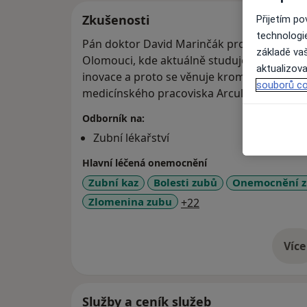
Zkušenosti
Přijetím p
technologi
Pán doktor David Marinčák promoval na Lék
základě vaš
Olomouci, kde aktuálně studuje taky dokto
aktualizova
inovace a proto se věnuje kromě endodonce 
souborů co
medicínského pracoviska Arculum.
Odborník na:
Zubní lékařství
Hlavní léčená onemocnění
Zubní kaz
Bolesti zubů
Onemocnění z
a11y_sr_more_disea
Zlomenina zubu
+22
Více
o 
Služby a ceník služeb