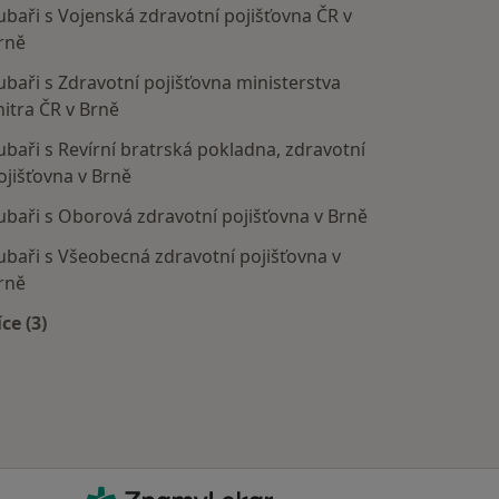
ubaři s Vojenská zdravotní pojišťovna ČR v
rně
ubaři s Zdravotní pojišťovna ministerstva
nitra ČR v Brně
ubaři s Revírní bratrská pokladna, zdravotní
ojišťovna v Brně
ubaři s Oborová zdravotní pojišťovna v Brně
ubaři s Všeobecná zdravotní pojišťovna v
rně
íce (3)
Více v kategorii: Zdravotní pojišťovny
ZnamyLekar - Hlavní stránka