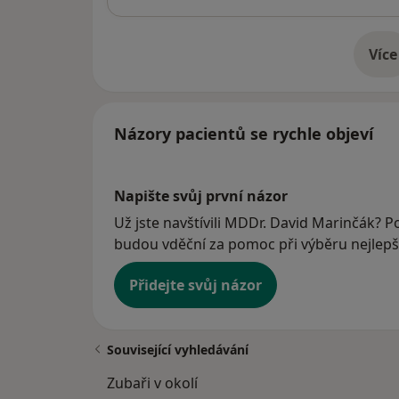
Více
o 
Názory pacientů se rychle objeví
Napište svůj první názor
Už jste navštívili MDDr. David Marinčák? Po
budou vděční za pomoc při výběru nejlepší
Přidejte svůj názor
Související vyhledávání
Zubaři v okolí