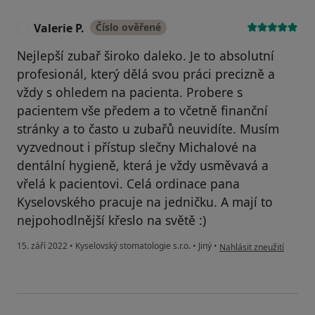
Valerie P.
Číslo ověřené
V
Nejlepší zubař široko daleko. Je to absolutní
profesionál, který dělá svou práci precizně a
vždy s ohledem na pacienta. Probere s
pacientem vše předem a to včetně finanční
stránky a to často u zubařů neuvidíte. Musím
vyzvednout i přístup slečny Michalové na
dentální hygieně, která je vždy usměvavá a
vřelá k pacientovi. Celá ordinace pana
Kyselovského pracuje na jedničku. A mají to
nejpohodlnější křeslo na světě :)
podle názoru uživatele Va
15. září 2022
•
Kyselovský stomatologie s.r.o.
•
Jiný
•
Nahlásit zneužití