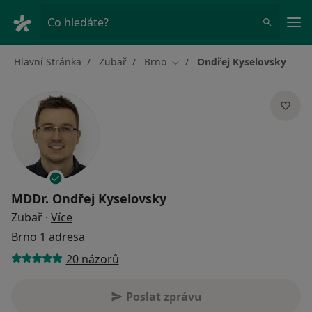
Hla
Co hledáte?
Hlavní Stránka
Zubař
Brno
Ondřej Kyselovsky
Změna města
MDDr.
Ondřej Kyselovsky
o specializacích
Zubař
·
Více
Brno
1 adresa
20 názorů
Poslat zprávu