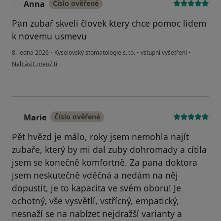
Anna
Číslo ověřené
A
Pan zubař skveli človek ktery chce pomoc lidem
k novemu usmevu
8. ledna 2026
•
Kyselovský stomatologie s.r.o.
•
vstupní vyšetření
•
podle názoru uživatele Anna
Nahlásit zneužití
Marie
Číslo ověřené
M
Pět hvězd je málo, roky jsem nemohla najít
zubaře, který by mi dal zuby dohromady a cítila
jsem se konečně komfortně. Za pana doktora
jsem neskutečně vděčná a nedám na něj
dopustit, je to kapacita ve svém oboru! Je
ochotný, vše vysvětlí, vstřícný, empatický,
nesnaží se na nabízet nejdražší varianty a