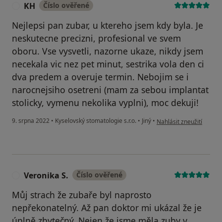
KH
Číslo ověřené
K
Nejlepsi pan zubar, u ktereho jsem kdy byla. Je
neskutecne precizni, profesional ve svem
oboru. Vse vysvetli, nazorne ukaze, nikdy jsem
necekala vic nez pet minut, sestrika vola den ci
dva predem a overuje termin. Nebojim se i
narocnejsiho osetreni (mam za sebou implantat
stolicky, vymenu nekolika vyplni), moc dekuji!
podle názoru uživatele
9. srpna 2022
•
Kyselovský stomatologie s.r.o.
•
Jiný
•
Nahlásit zneužití
Veronika S.
Číslo ověřené
V
Můj strach že zubaře byl naprosto
nepřekonatelný. Až pan doktor mi ukázal že je
úplně zbytečný. Nejen že jsme měla zuby v