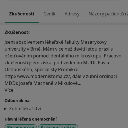
Zkušenosti
Ceník
Adresy
Názory pacientů (
Zkušenosti
Jsem absolventem lékařské fakulty Masarykovy
univerzity v Brně. Mám více než devíti letou praxí s
ošetřováním pomocí dentálního mikroskopu. Pracovní
zkušenosti jsem získal pod vedením MUDr. Pavla
Ochonského, specialisty Promikro
http://www.modernistoma.cz/, dále v zubní ordinaci
MDDr. Josefa Macháně v Mikulově
O mně
http://www.zubarmikulov.cz/ .
Více
Odborník na:
„Mým cílem je poskytovat ošetření, které Vám udrží
Zubní lékařství
nebo navrátí zdraví Vašeho chrupu.“
Hlavní léčená onemocnění
Absolvovaná školení:
Parodontóza
Krvácení z dásní