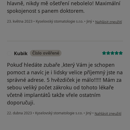
hlavně, nikdy mě ošetření nebolelo! Maximální
spokojenost s panem doktorem.
podle názoru uživate
23. května 2023
•
Kyselovský stomatologie s.r.o.
•
Jiný
•
Nahlásit zneužití
Kubik
Číslo ověřené
K
Pokuď hledáte zubaře ,který Vám je schopen
pomoct a navíc je i lidsky velice příjemný jste na
správné adrese. 5 hvězdiček je málo!!!!! Mám za
sebou veliký počet zákroku od tohoto lékaře
včetně implantátů takže vřele ostatním
doporučuji.
podle názoru uživatel
22. dubna 2023
•
Kyselovský stomatologie s.r.o.
•
Jiný
•
Nahlásit zneužití