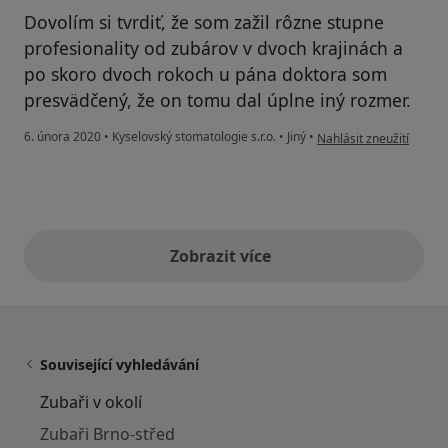
Dovolím si tvrdiť, že som zažil rôzne stupne
profesionality od zubárov v dvoch krajinách a
po skoro dvoch rokoch u pána doktora som
presvädčený, že on tomu dal úplne iný rozmer.
podle názoru uživatel
6. února 2020
•
Kyselovský stomatologie s.r.o.
•
Jiný
•
Nahlásit zneužití
Zobrazit více
výše uvedené názory
Související vyhledávání
Zubaři v okolí
Zubaři Brno-střed