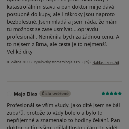
katastrofálním stavu a pan doktor mi je dává
postupně do kupy, ale i zákroky jsou naproto
bezbolestné. Jsem mladá a jsem ráda, že mám
tu možnost se zase usmívat....opravdu
profesionál . Neměnila bych za žádnou cenu. A
to nejsem z Brna, ale cesta je to nejmenší.
Veliké díky
podle názoru uživatele
8. května 2022
•
Kyselovský stomatologie s.r.o.
•
Jiný
•
Nahlásit zneužití
Majo Elias
Číslo ověřené
M
Profesionál se vším všudy. Jako dítě jsem se bál
zubařů, protože to vždy bolelo a bylo to
nepříjemné a znamenalo to hodiny čekání. Pan
doktor za tím vším udělal tlustou čáru. Je vidět