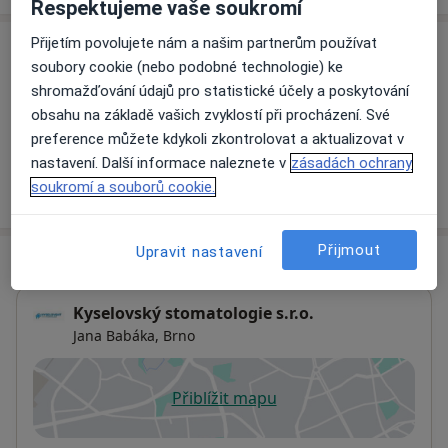
Respektujeme vaše soukromí
Kongres ProMikro
YES Dent konference
Přijetím povolujete nám a našim partnerům používat
Služby a ceník služeb
soubory cookie (nebo podobné technologie) ke
Vstupní vyšetření
2012 Ergonomie a kofferdam v praxi zubního lékaře
shromažďování údajů pro statistické účely a poskytování
Detaily
Výroční kongres ČADE
obsahu na základě vašich zvyklostí při procházení. Své
Endodontický workshop, Prof. Leonardo
preference můžete kdykoli zkontrolovat a aktualizovat v
Free lecture Dr. Ladislav Gregor
nastavení. Další informace naleznete v
zásadách ochrany
ESMD Berlín
soukromí a souborů cookie.
Jak fungují ceny?
HDVI Parodontologie
HDVI Preparace a otiskování
Přijmout
Upravit nastavení
Adresa
2010, 2011 Pražské dentální dny
Kyselovský stomatologie s.r.o.
Jana Babáka,
Brno
Přiblížit mapu
se otevře v nové záložce