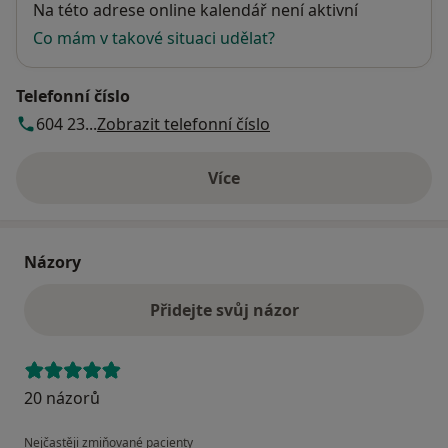
Dostupnost
Na této adrese online kalendář není aktivní
Co mám v takové situaci udělat?
Telefonní číslo
604 23...
Zobrazit telefonní číslo
Více
o adrese
Názory
Přidejte svůj názor
20 názorů
Nejčastěji zmiňované pacienty