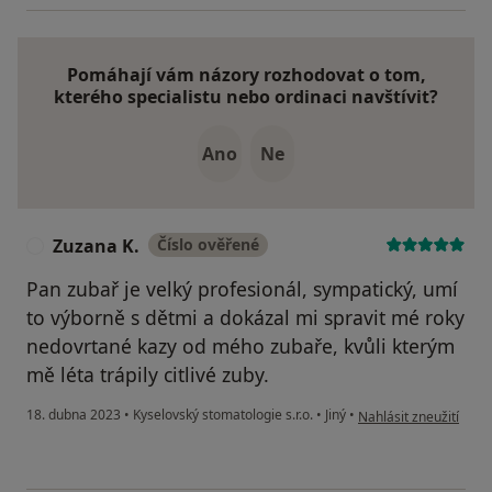
Pomáhají vám názory rozhodovat o tom,
kterého specialistu nebo ordinaci navštívit?
Ano
Ne
Zuzana K.
Číslo ověřené
Z
Pan zubař je velký profesionál, sympatický, umí
to výborně s dětmi a dokázal mi spravit mé roky
nedovrtané kazy od mého zubaře, kvůli kterým
mě léta trápily citlivé zuby.
podle názoru uživatel
18. dubna 2023
•
Kyselovský stomatologie s.r.o.
•
Jiný
•
Nahlásit zneužití