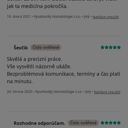
jak ta medicína pokročila.
podle názoru uživatele
18. února 2021
•
Kyselovský stomatologie s.r.o.
•
Jiný
•
Nahlásit zneužití
Ševčík
Číslo ověřené
Š
Skvělá a precizní práce.
Vše vysvětlí názorně ukáže.
Bezproblémová komunikace, termíny a čas platí
na minutu.
podle názoru uživatel
24. června 2020
•
Kyselovský stomatologie s.r.o.
•
Jiný
•
Nahlásit zneužití
Rozhodne odporúčam.
Číslo ověřené
R