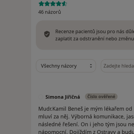
46 názorů
Recenze pacientů jsou pro nás důle
zaplatit za odstranění nebo změnu
Hledejte v ná
Simona Jiřičná
Číslo ověřené
S
Mudr.Kamil Beneš je mým lékařem od r
mluví za něj. Výborná komunikace, ja
následné řešení. On i jeho tým jsou ne
nápomocní. Dojíždím z Ostravy a budu