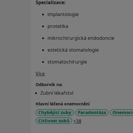
Specializace:
implantologie
protetika
mikrochirurgická endodoncie
estetická stomatologie
stomatochirurgie
O mně
Více
celostní stomatologie
Odborník na:
Zubní lékařství
Hlavní léčená onemocnění
Chybějící zuby
Paradontóza
Onemocně
a11y_sr_more_disease
Citlivost zubů
+38