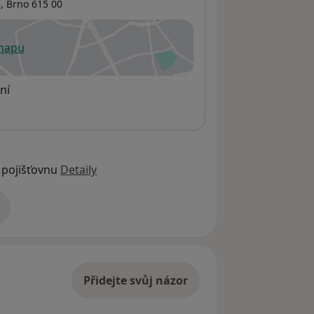
e
,
Brno
615 00
 mapu
 otevře v nové záložce
ní
 pojišťovnu
Detaily
adrese
Přidejte svůj názor