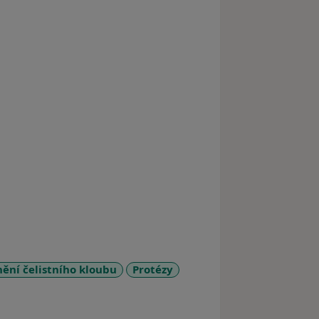
ní čelistního kloubu
Protézy
s