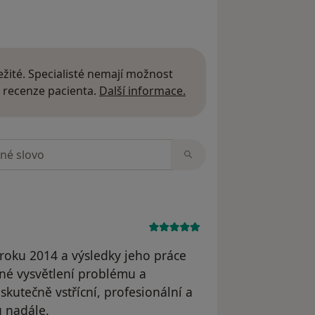
žité. Specialisté nemají možnost
Další informace o názor
 recenze pacienta.
Další informace.
zorech
oku 2014 a výsledky jeho práce
sné vysvětlení problému a
skutečně vstřícní, profesionální a
 nadále.