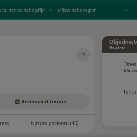
ace, nemoc nebo příjmení
Město nebo region
Objednejt
Neaktivní
ích
Dnes
6 Srpen
Tento 
Rezervovat termín
resy
Názory pacientů (46)