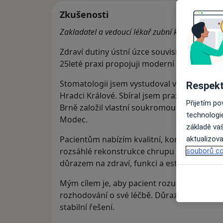
Zkušenosti
Zakladatel a vedoucí lékař zubní kliniky Modec
Zdraví dutiny ústní úzce souvisí s celkový
25leté praxi propojuji moderní stomatologi
Stomatologii jsem vystudoval v roce 1997 na
Respekt
Hradci Králové. Sbíral jsem praxi na různýc
Přijetím p
Brně založil vlastní soukromou ordinaci, kt
technologi
Modec.
základě vaš
Pacientům nabízím kvalitní, komplexní a ko
aktualizova
rozsáhlé rekonstrukce chrupu a implantologi
souborů co
důrazem na zdraví, funkci a estetiku.
Mým cílem je, aby pacient rozuměl souvislo
rozhodování o své léčbě. Důraz kladu na b
stabilní řešení.