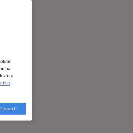
dobné
ahu na
lovat a
omí a
řijmout