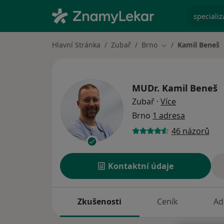
specializ
Hlavní Stránka
Zubař
Brno
Kamil Beneš
Změna města
MUDr.
Kamil Beneš
o specializac
Zubař
·
Více
Brno
1 adresa
46 názorů
Kontaktní údaje
Zkušenosti
Ceník
Ad