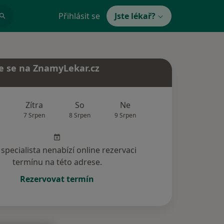
Přihlásit se
Jste lékař?
e se na ZnamyLekar.cz
Zítra
So
Ne
Po
Út
7 Srpen
8 Srpen
9 Srpen
10 Srpen
11 Srp
specialista nenabízí online rezervaci
termínu na této adrese.
Rezervovat termín