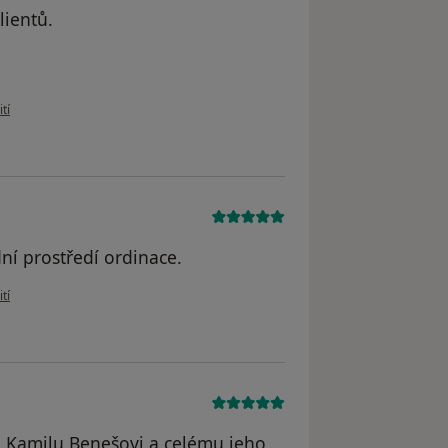
lientů.
živatele Simona Jiřičná
tí
dní prostředí ordinace.
živatele Milan
tí
 Kamilu Benešovi a celému jeho