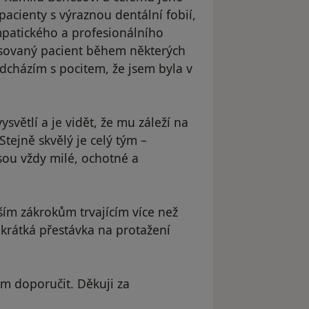
acienty s výraznou dentální fobií,
mpatického a profesionálního
resovaný pacient během některých
odcházím s pocitem, že jsem byla v
ysvětlí a je vidět, že mu záleží na
Stejně skvělý je celý tým –
jsou vždy milé, ochotné a
ím zákrokům trvajícím více než
krátká přestávka na protažení
m doporučit. Děkuji za