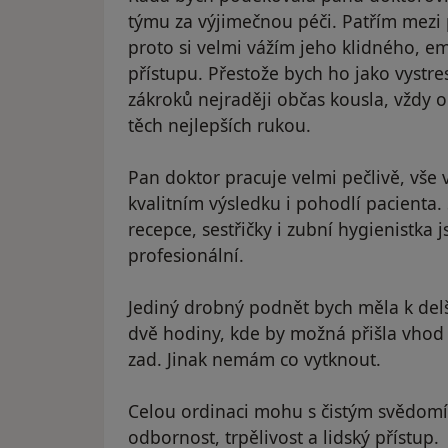
týmu za výjimečnou péči. Patřím mezi p
proto si velmi vážím jeho klidného, e
přístupu. Přestože bych ho jako vyst
zákroků nejraději občas kousla, vždy 
těch nejlepších rukou.
Pan doktor pracuje velmi pečlivě, vše v
kvalitním výsledku i pohodlí pacienta. 
recepce, sestřičky i zubní hygienistka 
profesionální.
Jediný drobný podnět bych měla k delš
dvě hodiny, kde by možná přišla vhod 
zad. Jinak nemám co vytknout.
Celou ordinaci mohu s čistým svědomí
odbornost, trpělivost a lidský přístup.