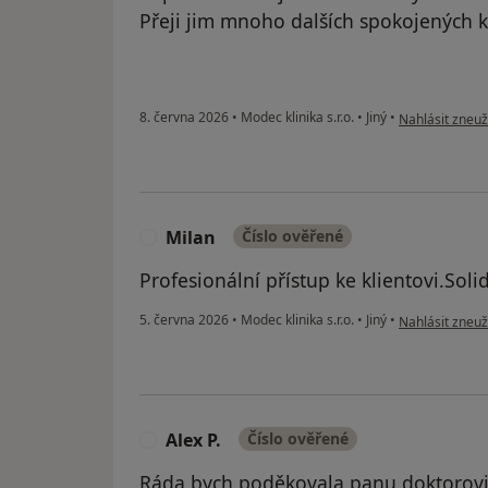
Přeji jim mnoho dalších spokojených k
podle názoru u
8. června 2026
•
Modec klinika s.r.o.
•
Jiný
•
Nahlásit zneuži
Milan
Číslo ověřené
M
Profesionální přístup ke klientovi.Soli
podle názoru u
5. června 2026
•
Modec klinika s.r.o.
•
Jiný
•
Nahlásit zneuži
Alex P.
Číslo ověřené
A
Ráda bych poděkovala panu doktorovi