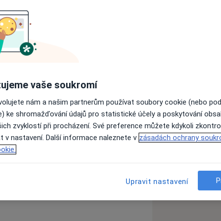
 Brno
m zdravím organismu. Ve své více než
i s celostním pohledem na zdraví.
 Lékařské fakultě Univerzity Karlovy v
ujeme vaše soukromí
h pracovištích a v roce 2002 jsem v
ovolujete nám a našim partnerům používat soubory cookie (nebo po
erá se postupně rozvinula v kliniku
e) ke shromažďování údajů pro statistické účely a poskytování obs
ich zvyklostí při procházení. Své preference můžete kdykoli zkontro
ncepční péči – od prevence až po
t v nastavení. Další informace naleznete v
zásadách ochrany soukr
i. Léčbu vždy plánuji individuálně s
okie.
P
stem a mohl se aktivně podílet na
Upravit nastavení
ezbolestnost, preciznost a dlouhodobě