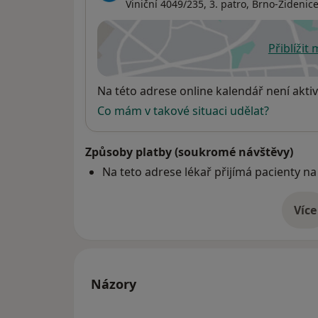
Viniční 4049/235,
3. patro,
Brno-Židenic
Přiblížit
se
Dostupnost
Na této adrese online kalendář není aktiv
Co mám v takové situaci udělat?
Způsoby platby (soukromé návštěvy)
Na teto adrese lékař přijímá pacienty na
Více
o 
Názory