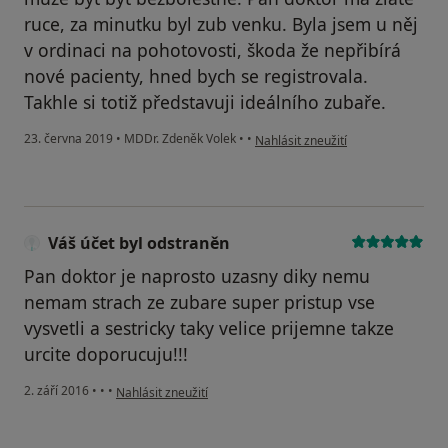
ruce, za minutku byl zub venku. Byla jsem u něj
v ordinaci na pohotovosti, škoda že nepřibírá
nové pacienty, hned bych se registrovala.
Takhle si totiž představuji ideálního zubaře.
podle názoru uživatele Váš účet by
23. června 2019
•
MDDr. Zdeněk Volek
•
•
Nahlásit zneužití
Váš účet byl odstraněn
Pan doktor je naprosto uzasny diky nemu
nemam strach ze zubare super pristup vse
vysvetli a sestricky taky velice prijemne takze
urcite doporucuju!!!
podle názoru uživatele Váš účet byl odstraněn
2. září 2016
•
•
•
Nahlásit zneužití