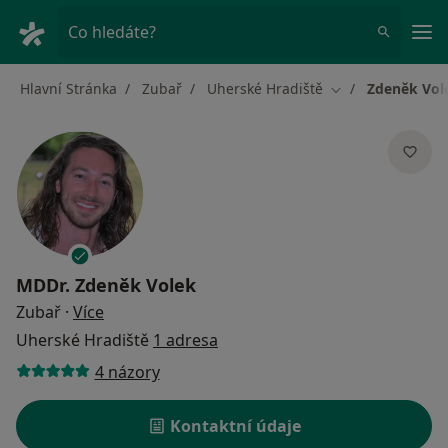
Hla
Co hledáte?
Hlavní Stránka
Zubař
Uherské Hradiště
Zdeněk Vol
Změna města
MDDr.
Zdeněk Volek
o specializacích
Zubař
·
Více
Uherské Hradiště
1 adresa
4 názory
Kontaktní údaje