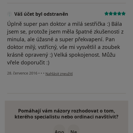
Váš účet byl odstraněn
Úplně super pan doktor a milá sestřička :) Bála
jsem se, protože jsem měla špatné zkušenosti z
minula, ale úžasné a super překvapení. Pan
doktor milý, vstřícný, vše mi vysvětlil a zoubek
krásně opravený :) Velká spokojenost. Můžu
vřele doporučit :)
podle názoru uživatele Váš účet byl odstraněn
28. července 2016
•
•
•
Nahlásit zneužití
Pomáhají vám názory rozhodovat o tom,
kterého specialistu nebo ordinaci navštívit?
Ano
Ne