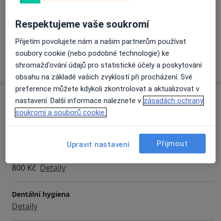
Dále u nás naleznete i doplňkové služby moderní
Hlavní léčená onemocnění
stomatologie mezi které patři dentální hygiena, bělení
Respektujeme vaše soukromí
Nemoci zubů
zubů či zhotovení panoramatického rentgenu.
Přijetím povolujete nám a našim partnerům používat
soubory cookie (nebo podobné technologie) ke
Zakládáme si na přátelském přístupu k pacientovi.
Více
o zkušenostech
shromažďování údajů pro statistické účely a poskytování
Každý, kdo k nám přichází na ošetření, je nejprve
obsahu na základě vašich zvyklostí při procházení. Své
komplexně vyšetřen, podrobně seznámen se stavem
preference můžete kdykoli zkontrolovat a aktualizovat v
svého chrupu a eventuálním postupem a charakterem
Služby a ceník služeb
nastavení. Další informace naleznete v
zásadách ochrany
léčby. Po konzultaci s pacientem je na základě jeho
soukromí a souborů cookie.
Bělení zubů
požadavků sestaven léčebný plán.
Od 3 500 Kč
Detaily
Přijmout
Upravit nastavení
Chirurgická extrakce zubu
800 Kč
Detaily
Dentální hygiena
Detaily