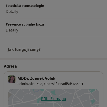
Estetická stomatologie
Detaily
Prevence zubního kazu
Detaily
Jak fungují ceny?
Adresa
MDDr. Zdeněk Volek
Sokolovská, 508,
Uherské Hradiště
686 01
Přiblížit mapu
se otevře v nové záložce