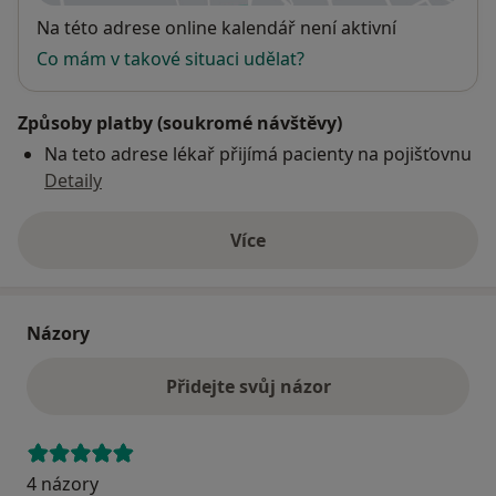
Dostupnost
Na této adrese online kalendář není aktivní
Co mám v takové situaci udělat?
Způsoby platby (soukromé návštěvy)
Na teto adrese lékař přijímá pacienty na pojišťovnu
Detaily
Více
o adrese
Názory
Přidejte svůj názor
4 názory