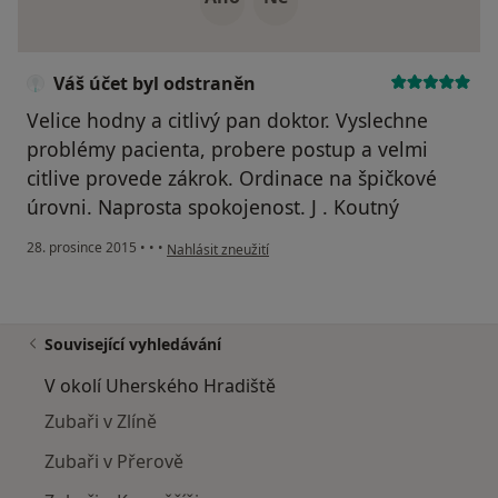
Váš účet byl odstraněn
Velice hodny a citlivý pan doktor. Vyslechne
problémy pacienta, probere postup a velmi
citlive provede zákrok. Ordinace na špičkové
úrovni. Naprosta spokojenost. J . Koutný
podle názoru uživatele Váš účet byl odstraněn
28. prosince 2015
•
•
•
Nahlásit zneužití
Související vyhledávání
V okolí Uherského Hradiště
Zubaři v Zlíně
Zubaři v Přerově