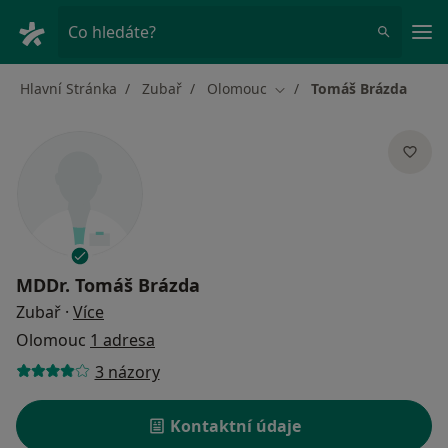
Hla
Co hledáte?
Hlavní Stránka
Zubař
Olomouc
Tomáš Brázda
Změna města
MDDr.
Tomáš Brázda
o specializacích
Zubař
·
Více
Olomouc
1 adresa
3 názory
Kontaktní údaje