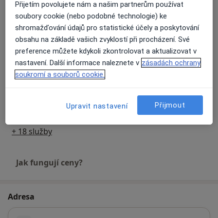
Přijetím povolujete nám a našim partnerům používat
soubory cookie (nebo podobné technologie) ke
Zubní vyšetření
shromažďování údajů pro statistické účely a poskytování
Detaily
obsahu na základě vašich zvyklostí při procházení. Své
preference můžete kdykoli zkontrolovat a aktualizovat v
Zubní korunky
nastavení. Další informace naleznete v
zásadách ochrany
Detaily
soukromí a souborů cookie.
Vyšetření rtg
Přijmout
Upravit nastavení
Detaily
+ 18 služby
Jak fungují ceny?
Adresa