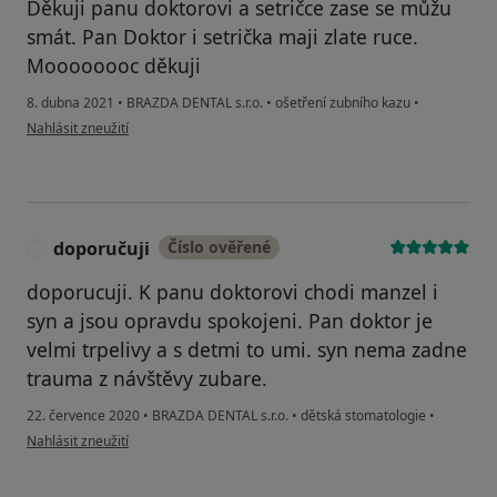
Děkuji panu doktorovi a setričce zase se můžu
smát. Pan Doktor i setrička maji zlate ruce.
Moooooooc děkuji
8. dubna 2021
•
BRAZDA DENTAL s.r.o.
•
ošetření zubního kazu
•
podle názoru uživatele Věra Šimoníkova
Nahlásit zneužití
doporučuji
Číslo ověřené
D
doporucuji. K panu doktorovi chodi manzel i
syn a jsou opravdu spokojeni. Pan doktor je
velmi trpelivy a s detmi to umi. syn nema zadne
trauma z návštěvy zubare.
22. července 2020
•
BRAZDA DENTAL s.r.o.
•
dětská stomatologie
•
podle názoru uživatele doporučuji
Nahlásit zneužití