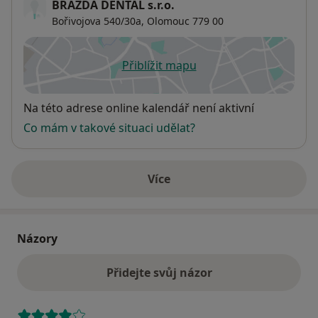
BRAZDA DENTAL s.r.o.
Bořivojova 540/30a,
Olomouc
779 00
Přiblížit mapu
se otevře v nové záložce
Dostupnost
Na této adrese online kalendář není aktivní
Co mám v takové situaci udělat?
Více
o adrese
Názory
Přidejte svůj názor