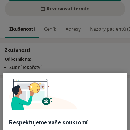
Rezervovat termín
Zkušenosti
Ceník
Adresy
Názory pacientů (
Zkušenosti
Odborník na:
Zubní lékařství
Služby a ceník služeb
Bělení zubů
Detaily
Ošetření zubního kazu
Respektujeme vaše soukromí
Detaily