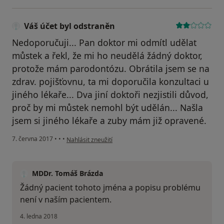
Váš účet byl odstraněn
Nedoporučuji... Pan doktor mi odmítl udělat
můstek a řekl, že mi ho neudělá žádný doktor,
protože mám parodontózu. Obrátila jsem se na
zdrav. pojišťovnu, ta mi doporučila konzultaci u
jiného lékaře... Dva jiní doktoři nezjistili důvod,
proč by mi můstek nemohl být udělán... Našla
jsem si jiného lékaře a zuby mám již opravené.
podle názoru uživatele Váš účet byl odstraněn
7. června 2017
•
•
•
Nahlásit zneužití
MDDr. Tomáš Brázda
Žádný pacient tohoto jména a popisu problému
není v naším pacientem.
4. ledna 2018