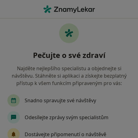
Hla
Zubař • Olomouc, olomoucký
Filtry
• 1
Mapa
Doporučení zubaři s Vojenská zdravotní
Pečujte o své zdraví
pojišťovna ČR Olomouc
Jak řadíme výsledky vyhledávání?
Najděte nejlepšího specialistu a objednejte si
návštěvu. Stáhněte si aplikaci a získejte bezplatný
přístup k všem funkcím připraveným pro vás:
Snadno spravujte své návštěvy
Odesílejte zprávy svým specialistům
MDDr. Iva Dvořáková
Dostávejte připomenutí o návštěvě
·
Více
Zubař