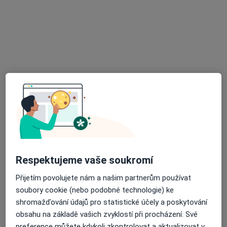
4 názory
Komenského 314, Náměšť na Hané, Olomouc
•
Mapa
Ordinace
Tento specialista nenabízí online rezervaci termínu na této adrese.
Rezervovat termín
Respektujeme vaše soukromí
Přijetím povolujete nám a našim partnerům používat
MDDr. Nicolas Perec
soubory cookie (nebo podobné technologie) ke
·
Více
shromažďování údajů pro statistické účely a poskytování
Zubař
1 názor
obsahu na základě vašich zvyklostí při procházení. Své
preference můžete kdykoli zkontrolovat a aktualizovat v