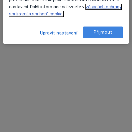
Husovo nám. 2268/45,, Prostějov
•
Mapa
nastavení. Další informace naleznete v
zásadách ochrany
ProEste s.r.o.
soukromí a souborů cookie.
Tento specialista nenabízí online rezervaci termínu na této adrese.
Rezervovat termín
Přijmout
Upravit nastavení
MUDr. Jitka Halašová
Zubař
7 názorů
sídliště Svobody 3533/34, Prostějov
•
Mapa
Pvdentalstudio s.r.o.