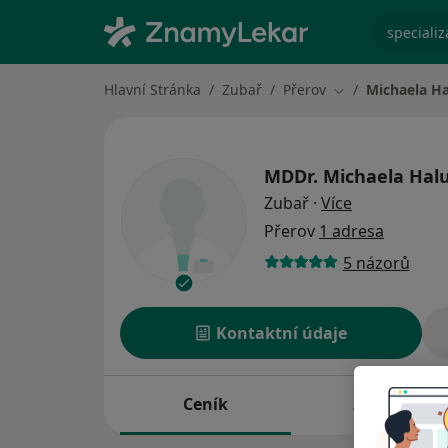
specializ
Hlavní Stránka
Zubař
Přerov
Michaela H
Změna města
MDDr.
Michaela Hal
o specializac
Zubař
·
Více
Přerov
1 adresa
5 názorů
Kontaktní údaje
Ceník
Adresy