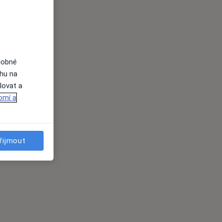
dobné
ahu na
lovat a
omí a
řijmout