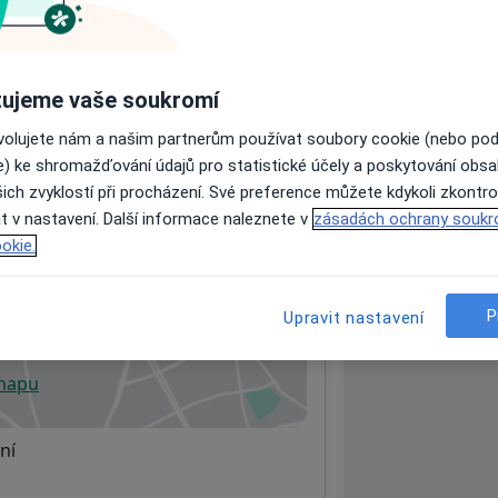
ách nejsou k dispozici
ujeme vaše soukromí
ádné informace o svých službách.
ovolujete nám a našim partnerům používat soubory cookie (nebo po
e) ke shromažďování údajů pro statistické účely a poskytování obs
ich zvyklostí při procházení. Své preference můžete kdykoli zkontro
t v nastavení. Další informace naleznete v
zásadách ochrany soukr
okie.
P
Upravit nastavení
 mapu
 otevře v nové záložce
ní