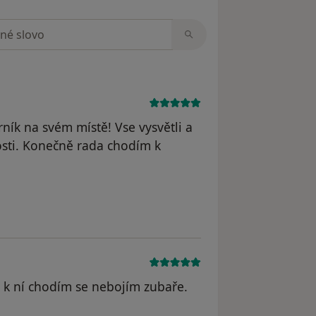
zorech
ník na svém místě! Vse vysvětli a
vosti. Konečně rada chodím k
áš účet byl odstraněn
o k ní chodím se nebojím zubaře.