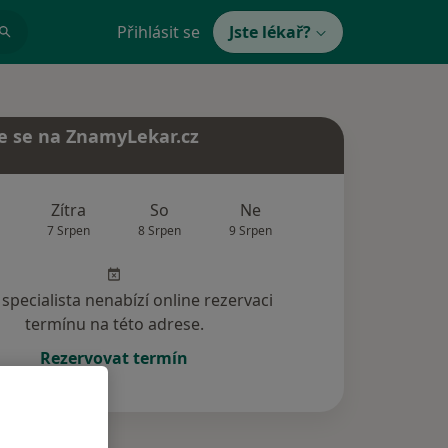
Přihlásit se
Jste lékař?
e se na ZnamyLekar.cz
Zítra
So
Ne
Po
Út
7 Srpen
8 Srpen
9 Srpen
10 Srpen
11 Srp
specialista nenabízí online rezervaci
termínu na této adrese.
Rezervovat termín