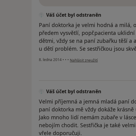
Váš účet byl odstraněn
Paní doktorka je velmi hodná a milá, 
předem vysvětlí, popř.pacienta uklidní 
dětmi, vždy se na paní zubařku těší a 
u dětí problém. Se sestřičkou jsou skv
podle názoru uživatele Váš účet byl od
8. ledna 2014
•
•
•
Nahlásit zneužití
Váš účet byl odstraněn
Velmi příjemná a jemná mladá paní do
paní doktorka mě vždy dokáže krásně uk
Jako mnoho lidí nemám zubaře v lásce,
nebojím chodit. Sestřička je také velm
vřele doporučuji.