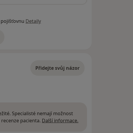
 pojišťovnu
Detaily
adrese
Přidejte svůj názor
žité. Specialisté nemají možnost
Další informace o názor
 recenze pacienta.
Další informace.