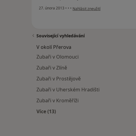
podle názoru uživatele Váš účet byl o
27. února 2013
•
•
•
Nahlásit zneužití
Související vyhledávání
V okolí Přerova
Zubaři v Olomouci
Zubaři v Zlíně
Zubaři v Prostějově
Zubaři v Uherském Hradišti
Zubaři v Kroměříži
Více (13)
Více v kategorii: V okolí Přerova