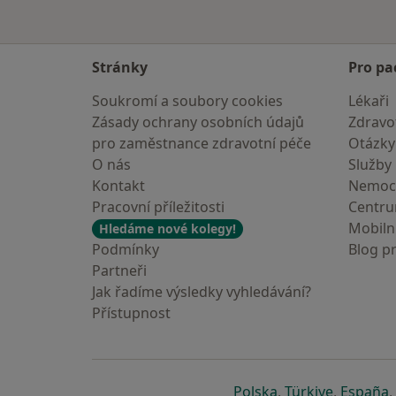
Stránky
Pro pa
Soukromí a soubory cookies
Lékaři
Zásady ochrany osobních údajů
Zdravot
pro zaměstnance zdravotní péče
Otázky
O nás
Služby
Kontakt
Nemoc
Pracovní příležitosti
Centr
Mobilní
Hledáme nové kolegy!
Podmínky
Blog p
Partneři
Jak řadíme výsledky vyhledávání?
Přístupnost
se otevře v nové 
se otevře
s
Polska
,
Türkiye
,
España
,