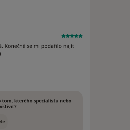
yl odstraněn
ná. Konečně se mi podařilo najít
)
odstraněn
tom, kterého specialistu nebo
vštívit?
Ne