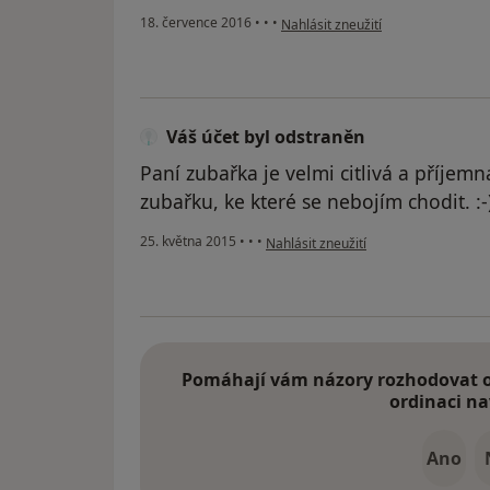
podle názoru uživatele Váš účet b
18. července 2016
•
•
•
Nahlásit zneužití
Váš účet byl odstraněn
Paní zubařka je velmi citlivá a příjem
zubařku, ke které se nebojím chodit. :-
podle názoru uživatele Váš účet byl 
25. května 2015
•
•
•
Nahlásit zneužití
Pomáhají vám názory rozhodovat o 
ordinaci na
Ano