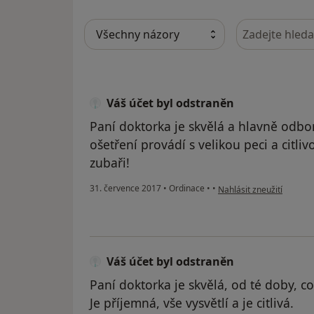
Hledejte v ná
Váš účet byl odstraněn
Paní doktorka je skvělá a hlavně odbor
ošetření provádí s velikou peci a citli
zubaři!
podle názoru uživatele V
31. července 2017
•
Ordinace
•
•
Nahlásit zneužití
Váš účet byl odstraněn
Paní doktorka je skvělá, od té doby, c
Je příjemná, vše vysvětlí a je citlivá.