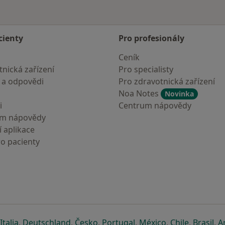
cienty
Pro profesionály
Ceník
nická zařízení
Pro specialisty
 a odpovědi
Pro zdravotnická zařízení
Noa Notes
Novinka
i
Centrum nápovědy
um nápovědy
 aplikace
ro pacienty
záložce
 v nové záložce
e otevře v nové záložce
se otevře v nové záložce
se otevře v nové záložce
se otevře v nové záložce
se otevře v nové záložc
se otevře v nov
se otevře
se 
Italia
,
Deutschland
,
Česko
,
Portugal
,
México
,
Chile
,
Brasil
,
A