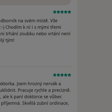
odborník na svém místě. Vše
:-) Chodím k ní i s mými třemi
ani trhání zoubku nebo vrtání není
ělý tým!
straněn
ktorka. Jsem hrozný nervák a
lidnit. Pracuje rychle a precizně.
 ale k paní doktorce se vůbec
i příjemná. Skvělá zubní ordinace,