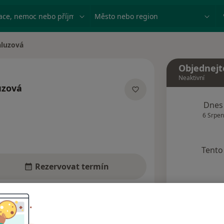
ace, nemoc nebo příjmení
Město nebo region
aluzová
Objednejt
Neaktivní
uzová
ích
Dnes
6 Srpen
Tento 
Rezervovat termín
Názory pacientů (5)