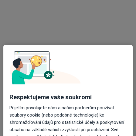
·
Více
Zubař
730 názorů
Na Poříčním právu 376/1, Praha
•
Mapa
HOLISTIC DENTAL AND PHYSIO CENTRE s.r.o.
Tento specialista nenabízí online rezervaci termínu na této adrese.
Rezervovat termín
Respektujeme vaše soukromí
Přijetím povolujete nám a našim partnerům používat
soubory cookie (nebo podobné technologie) ke
MUDr. Antonín Dědič
shromažďování údajů pro statistické účely a poskytování
·
Více
Zubař
obsahu na základě vašich zvyklostí při procházení. Své
4 názory