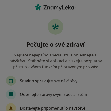
Hla
Zubař • Most, ústecký
Filtry
• 1
Mapa
Doporučení zubaři s Vojenská zdravotní
Pečujte o své zdraví
pojišťovna ČR Most
Jak řadíme výsledky vyhledávání?
Najděte nejlepšího specialistu a objednejte si
návštěvu. Stáhněte si aplikaci a získejte bezplatný
přístup k všem funkcím připraveným pro vás:
Snadno spravujte své návštěvy
Odesílejte zprávy svým specialistům
MUDr. Eva Procházková
Dostávejte připomenutí o návštěvě
Zubař, Dentální hygienistka, hygienista