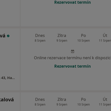
Rezervovat termín
ová
Dnes
Zítra
Po
Út
8 Srpen
9 Srpen
10 Srpen
11 Srpe
Online rezervace termínu není k dispozic
Rezervovat termín
Zubní Ordinace, MUDr.Eva Kučerová, Lidická 43, Havířov-Šumbark
kalová
Dnes
Zítra
Po
Út
8 Srpen
9 Srpen
10 Srpen
11 Srpe