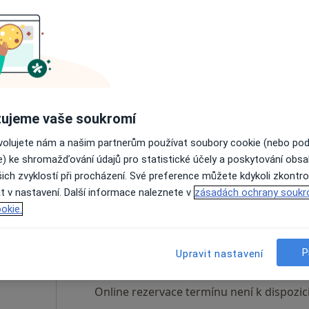
lková
Dnes
Zítra
Po
Út
8 Srpen
9 Srpen
10 Srpen
11 Srpe
Online rezervace termínu není k dispozic
ujeme vaše soukromí
Rezervovat termín
ovolujete nám a našim partnerům používat soubory cookie (nebo po
e) ke shromažďování údajů pro statistické účely a poskytování obs
ich zvyklostí při procházení. Své preference můžete kdykoli zkontro
t v nastavení. Další informace naleznete v
zásadách ochrany soukr
okie.
ai
Dnes
Zítra
Po
Út
8 Srpen
9 Srpen
10 Srpen
11 Srpe
P
Upravit nastavení
Online rezervace termínu není k dispozic