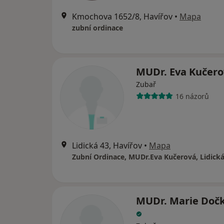
Kmochova 1652/8, Havířov
•
Mapa
zubní ordinace
MUDr. Eva Kučer
Zubař
16 názorů
Lidická 43, Havířov
•
Mapa
MUDr. Marie Doč