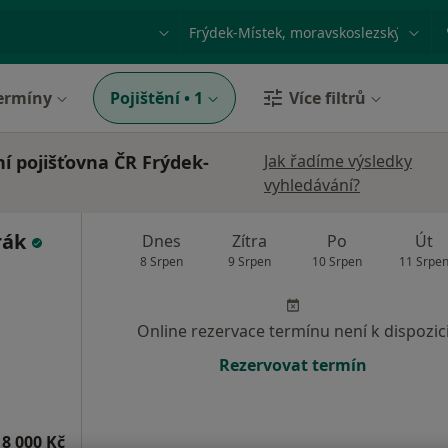
ace, nemoc nebo příjmení
Město nebo region
ermíny
Pojištění
•
1
Více filtrů
í pojišťovna ČR Frýdek-
Jak řadíme výsledky
vyhledávání?
rák
Dnes
Zítra
Po
Út
8 Srpen
9 Srpen
10 Srpen
11 Srpe
Online rezervace termínu není k dispozic
Rezervovat termín
8 000 Kč