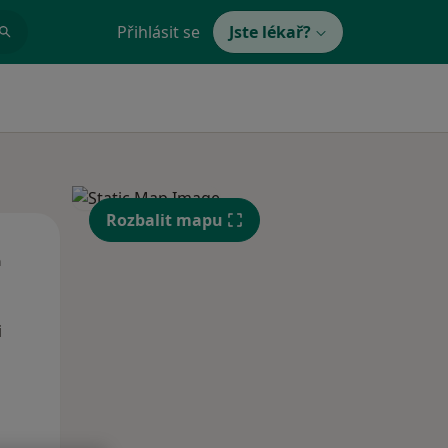
Přihlásit se
Jste lékař?
Rozbalit mapu
St
Čt
Pá
n
12 Srpen
13 Srpen
14 Srpen
i