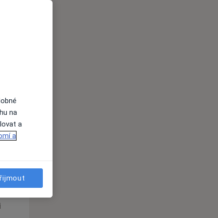
St
Čt
Pá
n
12 Srpen
13 Srpen
14 Srpen
i
dobné
ahu na
lovat a
omí a
St
Čt
Pá
n
12 Srpen
13 Srpen
14 Srpen
řijmout
i