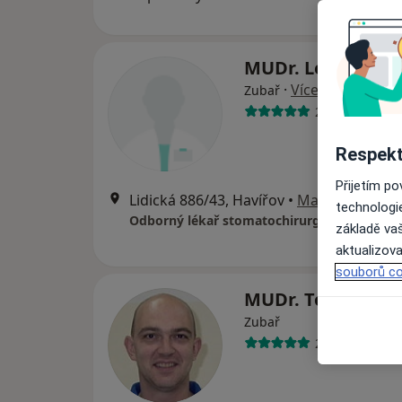
MUDr. Lenka Bia
·
Více
Zubař
22 názorů
Respekt
Přijetím p
Lidická 886/43, Havířov
•
Mapa
technologi
Odborný lékař stomatochirurg
základě vaš
aktualizova
souborů co
MUDr. Tomáš Arv
Zubař
25 názorů