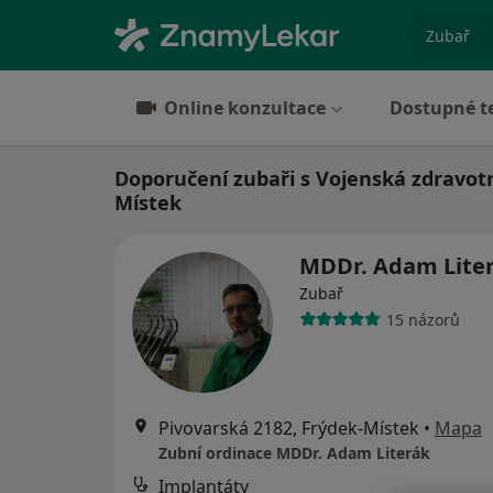
specializ
Online konzultace
Dostupné t
Doporučení zubaři s Vojenská zdravotn
Místek
MDDr. Adam Lite
Zubař
15 názorů
Pivovarská 2182, Frýdek-Místek
•
Mapa
Zubní ordinace MDDr. Adam Literák
Implantáty