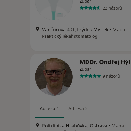
Zubař
22 názorů
Vančurova 401, Frýdek-Místek
•
Mapa
Praktický lékař stomatolog
MDDr. Ondřej Hý
Zubař
9 názorů
Adresa 1
Adresa 2
Poliklinika Hrabůvka, Ostrava
•
Mapa