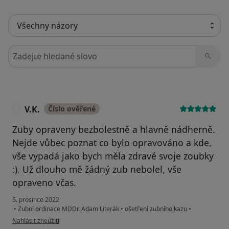
Hledejte v názorech
V.K.
Číslo ověřené
V
Zuby opraveny bezbolestně a hlavně nádherně.
Nejde vůbec poznat co bylo opravováno a kde,
vše vypadá jako bych měla zdravé svoje zoubky
:). Už dlouho mě žádný zub nebolel, vše
opraveno včas.
5. prosince 2022
•
Zubní ordinace MDDr. Adam Literák
•
ošetření zubního kazu
•
podle názoru uživatele V.K.
Nahlásit zneužití