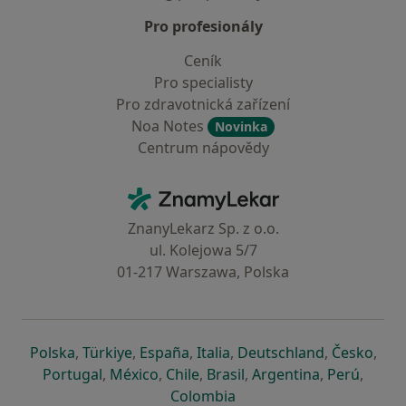
Pro profesionály
Ceník
Pro specialisty
Pro zdravotnická zařízení
Noa Notes
Novinka
Centrum nápovědy
Kontakt
ZnamyLekar - Hlavní stránka
ZnanyLekarz Sp. z o.o.
ul. Kolejowa 5/7
01-217 Warszawa, Polska
se otevře v nové záložce
se otevře v nové záložce
se otevře v nové záložce
se otevře v nové záložce
se otevře v 
se o
Polska
,
Türkiye
,
España
,
Italia
,
Deutschland
,
Česko
,
se otevře v nové záložce
se otevře v nové záložce
se otevře v nové záložce
se otevře v nové záložc
se otevře v 
se ote
Portugal
,
México
,
Chile
,
Brasil
,
Argentina
,
Perú
,
se otevře v nové záložce
Colombia