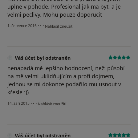
uplne v pohode. Profesional jak ma byt, a je
velmi peclivy. Mohu pouze doporucit
podle názoru uživatele Váš účet byl odstraněn
1. července 2016
•
•
•
Nahlásit zneužití
Váš účet byl odstraněn
nenapadá mě lepšího hodnocení, než: působí
na mě velmi uklidňujícím a profi dojmem,
jednou se mi dokonce podařilo mu usnout v
křesle :))
podle názoru uživatele Váš účet byl odstraněn
14. září 2015
•
•
•
Nahlásit zneužití
Váš účet byl odstraněn