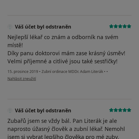
Váš účet byl odstraněn
Nejlepší lékař co znám a odborník na svém
místě!
Díky panu doktorovi mám zase krásný úsměv!
Velmi příjemné a citlivé jsou také sestřičky!
15. prosince 2019
•
Zubní ordinace MDDr. Adam Literák
•
•
podle názoru uživatele Váš účet byl odstraněn
Nahlásit zneužití
Váš účet byl odstraněn
Zubařů jsem se vždy bál. Pan Literák je ale
naprosto úžasný člověk a zubní lékař. Nemohl
jsem si vybrat lepšího člověka pro mé zuby.