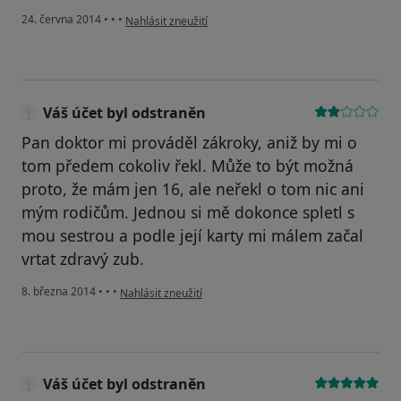
podle názoru uživatele Váš účet byl odstraněn
24. června 2014
•
•
•
Nahlásit zneužití
Váš účet byl odstraněn
Pan doktor mi prováděl zákroky, aniž by mi o
tom předem cokoliv řekl. Může to být možná
proto, že mám jen 16, ale neřekl o tom nic ani
mým rodičům. Jednou si mě dokonce spletl s
mou sestrou a podle její karty mi málem začal
vrtat zdravý zub.
podle názoru uživatele Váš účet byl odstraněn
8. března 2014
•
•
•
Nahlásit zneužití
Váš účet byl odstraněn