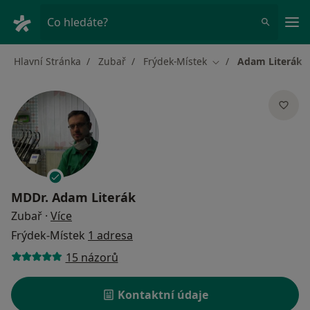
Hla
Co hledáte?
Hlavní Stránka
Zubař
Frýdek-Místek
Adam Literák
Změna města
MDDr.
Adam Literák
o specializacích
Zubař
·
Více
Frýdek-Místek
1 adresa
15 názorů
Kontaktní údaje