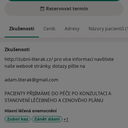
Rezervovat termín
Zkušenosti
Ceník
Adresy
Názory pacientů (
Zkušenosti
http://zubni-literak.cz/ pro více informací navštivte
naše webové stránky, dotazy pište na
adam.literak@gmail.com
PACIENTY PŘIJÍMÁME DO PÉČE PO KONZULTACI A
STANOVENÍ LÉČEBNÉHO A CENOVÉHO PLÁNU
Hlavní léčená onemocnění
a11y_sr_more_diseases
Zubní kaz
Zánět dásní
+1