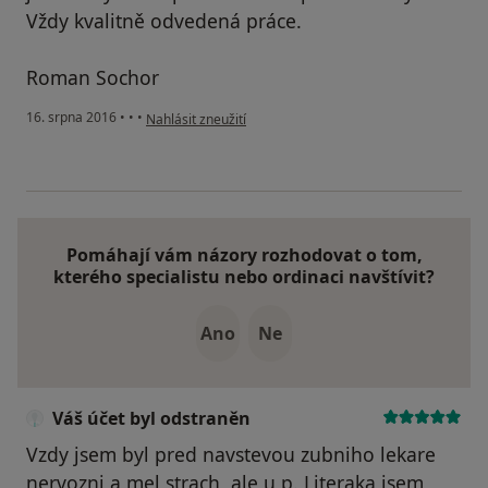
Vždy kvalitně odvedená práce.
Roman Sochor
podle názoru uživatele Váš účet byl odstraněn
16. srpna 2016
•
•
•
Nahlásit zneužití
Pomáhají vám názory rozhodovat o tom,
kterého specialistu nebo ordinaci navštívit?
Ano
Ne
Váš účet byl odstraněn
Vzdy jsem byl pred navstevou zubniho lekare
nervozni a mel strach, ale u p. Literaka jsem