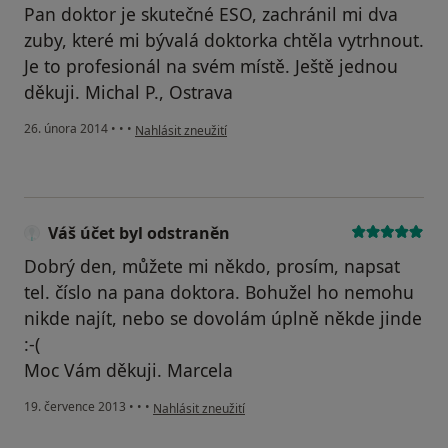
Pan doktor je skutečné ESO, zachránil mi dva
zuby, které mi bývalá doktorka chtěla vytrhnout.
Je to profesionál na svém místě. Ještě jednou
děkuji. Michal P., Ostrava
podle názoru uživatele Váš účet byl odstraněn
26. února 2014
•
•
•
Nahlásit zneužití
Váš účet byl odstraněn
Dobrý den, můžete mi někdo, prosím, napsat
tel. číslo na pana doktora. Bohužel ho nemohu
nikde najít, nebo se dovolám úplně někde jinde
:-(
Moc Vám děkuji. Marcela
podle názoru uživatele Váš účet byl odstraněn
19. července 2013
•
•
•
Nahlásit zneužití