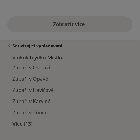
Zobrazit více
výše uvedené názory
Související vyhledávání
V okolí Frýdku-Místku
Zubaři v Ostravě
Zubaři v Opavě
Zubaři v Havířově
Zubaři v Karviné
Zubaři v Třinci
Více (13)
Více v kategorii: V okolí Frýdku-Místku