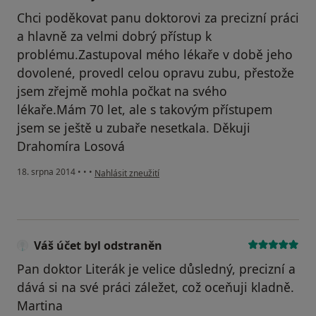
Chci poděkovat panu doktorovi za precizní práci
a hlavně za velmi dobrý přístup k
problému.Zastupoval mého lékaře v době jeho
dovolené, provedl celou opravu zubu, přestože
jsem zřejmě mohla počkat na svého
lékaře.Mám 70 let, ale s takovým přístupem
jsem se ještě u zubaře nesetkala. Děkuji
Drahomíra Losová
podle názoru uživatele Váš účet byl odstraněn
18. srpna 2014
•
•
•
Nahlásit zneužití
Váš účet byl odstraněn
Pan doktor Literák je velice důsledný, precizní a
dává si na své práci záležet, což oceňuji kladně.
Martina