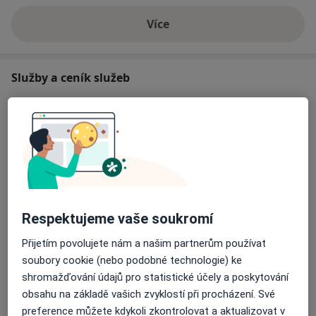
Více
o zkušenostech
Služby a ceník služeb
Implantáty
8 000 Kč
Detaily
Keramické korunky
3 900 Kč
Detaily
Ošetření kořenových kanálků
Respektujeme vaše soukromí
800 Kč
Detaily
Přijetím povolujete nám a našim partnerům používat
soubory cookie (nebo podobné technologie) ke
Ošetření zubního kazu
shromažďování údajů pro statistické účely a poskytování
Od 500 Kč
Detaily
obsahu na základě vašich zvyklostí při procházení. Své
preference můžete kdykoli zkontrolovat a aktualizovat v