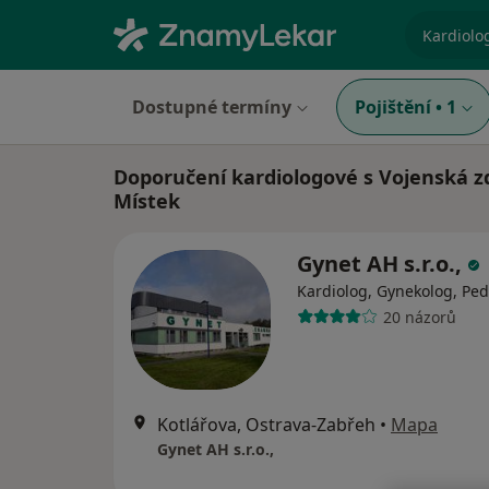
specializ
Dostupné termíny
Pojištění
•
1
Doporučení kardiologové s Vojenská zd
Místek
Gynet AH s.r.o.,
Kardiolog, Gynekolog, Ped
20 názorů
Kotlářova, Ostrava-Zabřeh
•
Mapa
Gynet AH s.r.o.,