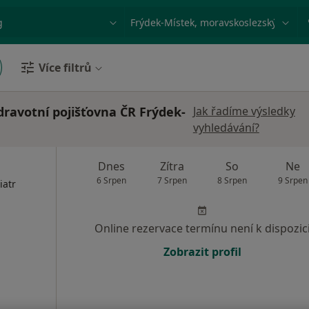
ace, nemoc nebo příjmení
Město nebo region
Více filtrů
ravotní pojišťovna ČR Frýdek-
Jak řadíme výsledky
vyhledávání?
Dnes
Zítra
So
Ne
6 Srpen
7 Srpen
8 Srpen
9 Srpen
iatr
Online rezervace termínu není k dispozic
Zobrazit profil