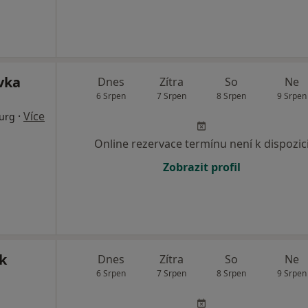
vka
Dnes
Zítra
So
Ne
6 Srpen
7 Srpen
8 Srpen
9 Srpen
·
Více
rurg
Online rezervace termínu není k dispozic
Zobrazit profil
k
Dnes
Zítra
So
Ne
6 Srpen
7 Srpen
8 Srpen
9 Srpen