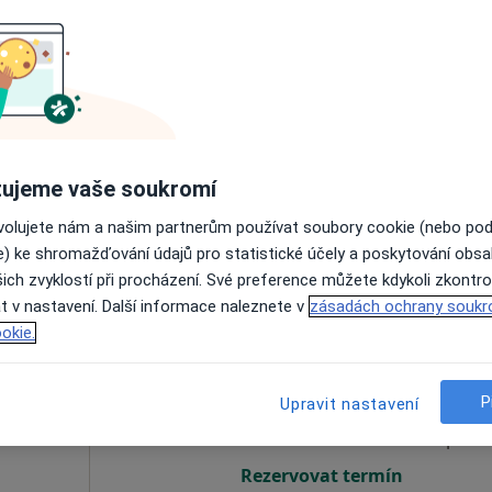
kyj
Dnes
Zítra
So
Ne
6 Srpen
7 Srpen
8 Srpen
9 Srpen
Online rezervace termínu není k dispozic
ujeme vaše soukromí
Rezervovat termín
ovolujete nám a našim partnerům používat soubory cookie (nebo po
e) ke shromažďování údajů pro statistické účely a poskytování obs
ich zvyklostí při procházení. Své preference můžete kdykoli zkontro
t v nastavení. Další informace naleznete v
zásadách ochrany soukr
okie.
deva
Dnes
Zítra
So
Ne
6 Srpen
7 Srpen
8 Srpen
9 Srpen
P
Upravit nastavení
Online rezervace termínu není k dispozic
Rezervovat termín