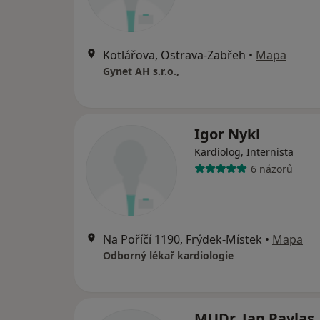
Kotlářova, Ostrava-Zabřeh
•
Mapa
Gynet AH s.r.o.,
Igor Nykl
Kardiolog, Internista
6 názorů
Na Poříčí 1190, Frýdek-Místek
•
Mapa
Odborný lékař kardiologie
MUDr. Jan Pavlas