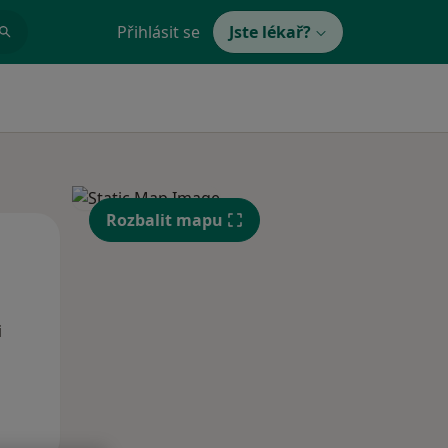
Přihlásit se
Jste lékař?
Rozbalit mapu
Po
Út
St
10 Srpen
11 Srpen
12 Srpen
i