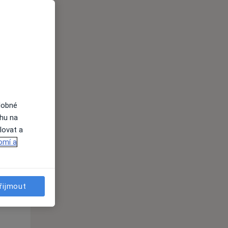
Po
Út
St
10 Srpen
11 Srpen
12 Srpen
i
dobné
ahu na
lovat a
omí a
Po
Út
St
10 Srpen
11 Srpen
12 Srpen
řijmout
i