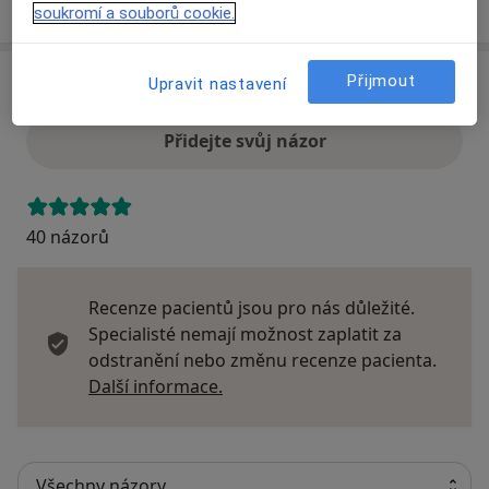
o adrese
soukromí a souborů cookie.
Přijmout
Upravit nastavení
Názory
Přidejte svůj názor
40 názorů
Recenze pacientů jsou pro nás důležité.
Specialisté nemají možnost zaplatit za
odstranění nebo změnu recenze pacienta.
Další informace o názorech
Další informace.