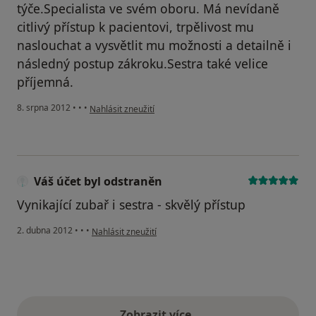
týče.Specialista ve svém oboru. Má nevídaně
citlivý přístup k pacientovi, trpělivost mu
naslouchat a vysvětlit mu možnosti a detailně i
následný postup zákroku.Sestra také velice
příjemná.
podle názoru uživatele Váš účet byl odstraněn
8. srpna 2012
•
•
•
Nahlásit zneužití
Váš účet byl odstraněn
Vynikající zubař i sestra - skvělý přístup
podle názoru uživatele Váš účet byl odstraněn
2. dubna 2012
•
•
•
Nahlásit zneužití
Zobrazit více