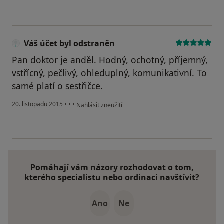
Váš účet byl odstraněn
Pan doktor je anděl. Hodný, ochotný, příjemný,
vstřícný, pečlivý, ohleduplný, komunikativní. To
samé platí o sestřičce.
podle názoru uživatele Váš účet byl odstraněn
20. listopadu 2015
•
•
•
Nahlásit zneužití
Pomáhají vám názory rozhodovat o tom,
kterého specialistu nebo ordinaci navštívit?
Ano
Ne