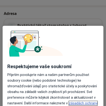
Adresa
Praktický lékař stomatolog s laborat.
U oblouku 501/5,
Ostrava
70800
Přiblížit mapu
se otevře v nové záložce
Dostupnost
Na této adrese online kalendář není aktivní
Respektujeme vaše soukromí
Co mám v takové situaci udělat?
Přijetím povolujete nám a našim partnerům používat
Způsoby platby (soukromé návštěvy)
soubory cookie (nebo podobné technologie) ke
shromažďování údajů pro statistické účely a poskytování
Na teto adrese lékař přijímá pacienty na pojišťovnu
obsahu na základě vašich zvyklostí při procházení. Své
Detaily
preference můžete kdykoli zkontrolovat a aktualizovat v
nastavení. Další informace naleznete v
zásadách ochrany
Více