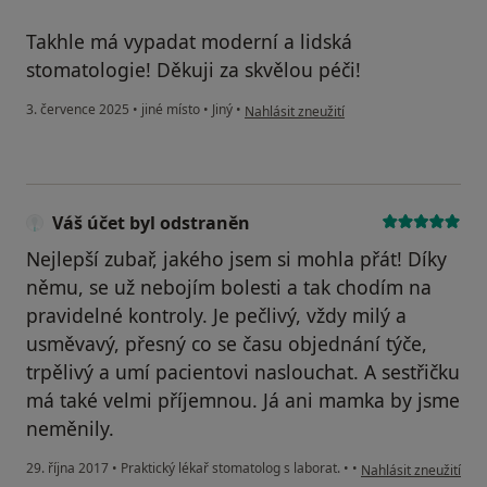
Takhle má vypadat moderní a lidská
stomatologie! Děkuji za skvělou péči!
podle názoru uživatele Vladimír Č.
3. července 2025
•
jiné místo
•
Jiný
•
Nahlásit zneužití
Váš účet byl odstraněn
Nejlepší zubař, jakého jsem si mohla přát! Díky
němu, se už nebojím bolesti a tak chodím na
pravidelné kontroly. Je pečlivý, vždy milý a
usměvavý, přesný co se času objednání týče,
trpělivý a umí pacientovi naslouchat. A sestřičku
má také velmi příjemnou. Já ani mamka by jsme
neměnily.
podle názoru uživate
29. října 2017
•
Praktický lékař stomatolog s laborat.
•
•
Nahlásit zneužití