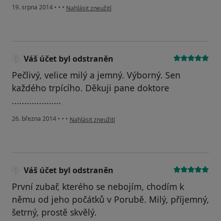
podle názoru uživatele Váš účet byl odstraněn
19. srpna 2014
•
•
•
Nahlásit zneužití
Váš účet byl odstraněn
Pečlivý, velice milý a jemný. Výborný. Sen
každého trpícího. Děkuji pane doktore
....................
podle názoru uživatele Váš účet byl odstraněn
26. března 2014
•
•
•
Nahlásit zneužití
Váš účet byl odstraněn
První zubař, kterého se nebojím, chodím k
němu od jeho počátků v Porubě. Milý, příjemný,
šetrný, prostě skvělý.