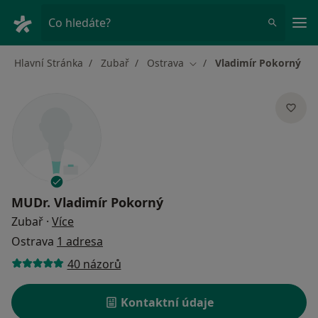
Hla
Co hledáte?
Hlavní Stránka
Zubař
Ostrava
Vladimír Pokorný
Změna města
MUDr.
Vladimír Pokorný
o specializacích
Zubař
·
Více
Ostrava
1 adresa
40 názorů
Kontaktní údaje