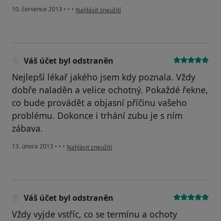
podle názoru uživatele Váš účet byl odstraněn
10. července 2013
•
•
•
Nahlásit zneužití
Váš účet byl odstraněn
Nejlepší lékař jakého jsem kdy poznala. Vždy
dobře naladěn a velice ochotný. Pokaždé řekne,
co bude provádět a objasní příčinu vašeho
problému. Dokonce i trhání zubu je s ním
zábava.
podle názoru uživatele Váš účet byl odstraněn
13. února 2013
•
•
•
Nahlásit zneužití
Váš účet byl odstraněn
Vždy vyjde vstříc, co se termínu a ochoty