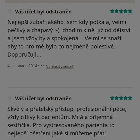
Váš účet byl odstraněn
Nejlepší zubař jakého jsem kdy potkala, velmi
pečlivý a chápavý :-), chodím k něj již od dětství
a jsem vždy byla spokojená... Velmi se snažil
aby to pro mě bylo co nejméně bolestivé.
Doporučuji...
podle názoru uživatele Váš účet byl odstraněn
4. listopadu 2014
•
•
•
Nahlásit zneužití
Váš účet byl odstraněn
Skvělý a přátelský přístup, profesionální péče,
vždy citlivý k pacientům. Milá a příjemná i
sestřička. Pro vystresovaného pacienta to
nejlepší ošetření jaké si můžeme přát!