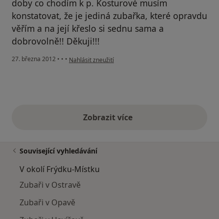
doby co chodím k p. Kosturové musím
konstatovat, že je jediná zubařka, které opravdu
věřím a na její křeslo si sednu sama a
dobrovolně!! Děkuji!!!
podle názoru uživatele Zuzka
27. března 2012
•
•
•
Nahlásit zneužití
Zobrazit více
výše uvedené názory
Související vyhledávání
V okolí Frýdku-Místku
Zubaři v Ostravě
Zubaři v Opavě