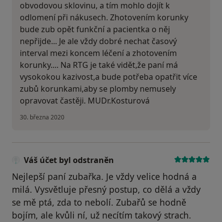
obvodovou sklovinu, a tím mohlo dojít k
odlomení při nákusech. Zhotovením korunky
bude zub opět funkční a pacientka o něj
nepřijde... Je ale vždy dobré nechat časový
interval mezi koncem léčení a zhotovením
korunky.... Na RTG je také vidět,že paní má
vysokokou kazivost,a bude potřeba opatřit více
zubů korunkami,aby se plomby nemusely
opravovat častěji. MUDr.Kosturová
30. března 2020
Váš účet byl odstraněn
Nejlepší paní zubařka. Je vždy velice hodná a
milá. Vysvětluje přesný postup, co dělá a vždy
se mě ptá, zda to nebolí. Zubařů se hodně
bojím, ale kvůli ní, už necítím takový strach.