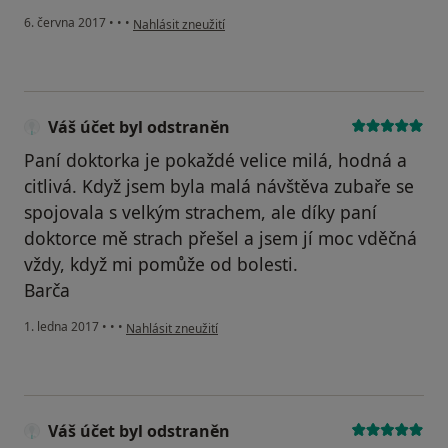
podle názoru uživatele Váš účet byl odstraněn
6. června 2017
•
•
•
Nahlásit zneužití
Váš účet byl odstraněn
Paní doktorka je pokaždé velice milá, hodná a
citlivá. Když jsem byla malá návštěva zubaře se
spojovala s velkým strachem, ale díky paní
doktorce mě strach přešel a jsem jí moc vděčná
vždy, když mi pomůže od bolesti.
Barča
podle názoru uživatele Váš účet byl odstraněn
1. ledna 2017
•
•
•
Nahlásit zneužití
Váš účet byl odstraněn