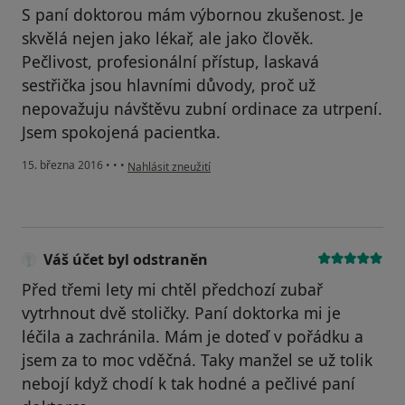
S paní doktorou mám výbornou zkušenost. Je
skvělá nejen jako lékař, ale jako člověk.
Pečlivost, profesionální přístup, laskavá
sestřička jsou hlavními důvody, proč už
nepovažuju návštěvu zubní ordinace za utrpení.
Jsem spokojená pacientka.
podle názoru uživatele Váš účet byl odstraněn
15. března 2016
•
•
•
Nahlásit zneužití
Váš účet byl odstraněn
Před třemi lety mi chtěl předchozí zubař
vytrhnout dvě stoličky. Paní doktorka mi je
léčila a zachránila. Mám je doteď v pořádku a
jsem za to moc vděčná. Taky manžel se už tolik
nebojí když chodí k tak hodné a pečlivé paní