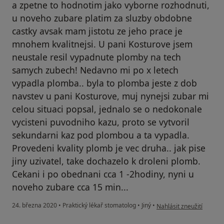
a zpetne to hodnotim jako vyborne rozhodnuti,
u noveho zubare platim za sluzby obdobne
castky avsak mam jistotu ze jeho prace je
mnohem kvalitnejsi. U pani Kosturove jsem
neustale resil vypadnute plomby na tech
samych zubech! Nedavno mi po x letech
vypadla plomba.. byla to plomba jeste z dob
navstev u pani Kosturove, muj nynejsi zubar mi
celou situaci popsal, jednalo se o nedokonale
vycisteni puvodniho kazu, proto se vytvoril
sekundarni kaz pod plombou a ta vypadla.
Provedeni kvality plomb je vec druha.. jak pise
jiny uzivatel, take dochazelo k droleni plomb.
Cekani i po obednani cca 1 -2hodiny, nyni u
noveho zubare cca 15 min...
podle názoru uživatele 
24. března 2020
•
Praktický lékař stomatolog
•
Jiný
•
Nahlásit zneužití