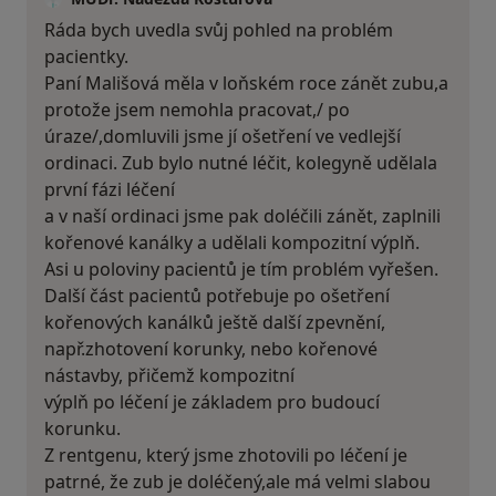
Ráda bych uvedla svůj pohled na problém
pacientky.
Paní Mališová měla v loňském roce zánět zubu,a
protože jsem nemohla pracovat,/ po
úraze/,domluvili jsme jí ošetření ve vedlejší
ordinaci. Zub bylo nutné léčit, kolegyně udělala
první fázi léčení
a v naší ordinaci jsme pak doléčili zánět, zaplnili
kořenové kanálky a udělali kompozitní výplň.
Asi u poloviny pacientů je tím problém vyřešen.
Další část pacientů potřebuje po ošetření
kořenových kanálků ještě další zpevnění,
např.zhotovení korunky, nebo kořenové
nástavby, přičemž kompozitní
výplň po léčení je základem pro budoucí
korunku.
Z rentgenu, který jsme zhotovili po léčení je
patrné, že zub je doléčený,ale má velmi slabou