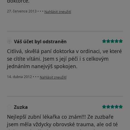
doktorce.
podle názoru uživatele Váš účet byl odstraněn
27. července 2013
•
•
•
Nahlásit zneužití
Váš účet byl odstraněn
Citlivá, skvělá paní doktorka v ordinaci, ve které
se cítíte vítáni. Jsem s její péči i s celkovým
jednáním nanejvýš spokojen.
podle názoru uživatele Váš účet byl odstraněn
14. dubna 2012
•
•
•
Nahlásit zneužití
Zuzka
Z
Nejlepší zubní lékařka co znám!!! Ze zuzbaře
jsem měla vždycky obrovské trauma, ale od té