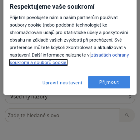
Respektujeme vaše soukromí
Přijetím povolujete nám a našim partnerům používat
17 názorů
soubory cookie (nebo podobné technologie) ke
shromažďování údajů pro statistické účely a poskytování
obsahu na základě vašich zvyklostí při procházení. Své
Recenze pacientů jsou pro nás důležité.
preference můžete kdykoli zkontrolovat a aktualizovat v
Specialisté nemají možnost zaplatit za
nastavení. Další informace naleznete v
zásadách ochrany
odstranění nebo změnu recenze pacienta.
soukromí a souborů cookie.
Další informace o názorech
Další informace.
Přijmout
Upravit nastavení
Hledejte v názorech