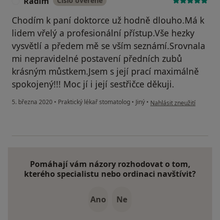
Radim
Číslo ověřené
R
Chodím k paní doktorce už hodně dlouho.Má k
lidem vřelý a profesionální přístup.Vše hezky
vysvětlí a předem mě se vším seznámí.Srovnala
mi nepravidelné postavení předních zubů
krásným můstkem.Jsem s její prací maximálně
spokojený!!! Moc jí i její sestřičce děkuji.
podle názoru uživatele R
5. března 2020
•
Praktický lékař stomatolog
•
Jiný
•
Nahlásit zneužití
Pomáhají vám názory rozhodovat o tom,
kterého specialistu nebo ordinaci navštívit?
Ano
Ne