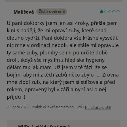
Mališová
Číslo ověřené
M
U paní doktorky jsem jen asi 4roky, přešla jsem
k ní s nadějí, že mi opraví zuby, které snad
dlouho vydrží. Paní doktora vše krásně vysvětlí,
nic mne v ordinaci nebolí, ale stále mi opravuje
ty samé zuby, plomby se mi po určité době
drolí, ikdyž vše myslím z hlediska hygieny,
dělám tak jak mám. Už jsem v té fázi, že se
bojím, aby mi z těch zubů něco zbylo .... Zrovna
mne zlobí zub, na který jsem si stěžovala před
rokem, opravený byl v září a nyní asi o něj
příjdu :(
podle názoru uživatele Ma
7. února 2020
•
Praktický lékař stomatolog
•
Jiný
•
Nahlásit zneužití
MUDr. Naděžda Kosturová