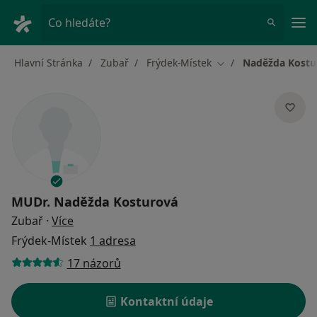
Hla
Co hledáte?
Hlavní Stránka
Zubař
Frýdek-Místek
Naděžda Kostu
Změna města
MUDr.
Naděžda Kosturová
o specializacích
Zubař
·
Více
Frýdek-Místek
1 adresa
17 názorů
Kontaktní údaje