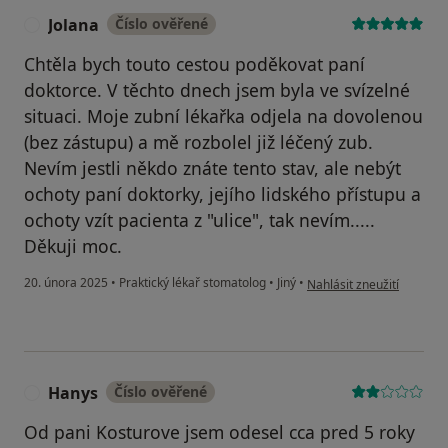
Jolana
Číslo ověřené
J
Chtěla bych touto cestou poděkovat paní
doktorce. V těchto dnech jsem byla ve svízelné
situaci. Moje zubní lékařka odjela na dovolenou
(bez zástupu) a mě rozbolel již léčený zub.
Nevím jestli někdo znáte tento stav, ale nebýt
ochoty paní doktorky, jejího lidského přístupu a
ochoty vzít pacienta z "ulice", tak nevím.....
Děkuji moc.
podle názoru uživatele Jo
20. února 2025
•
Praktický lékař stomatolog
•
Jiný
•
Nahlásit zneužití
Hanys
Číslo ověřené
H
Od pani Kosturove jsem odesel cca pred 5 roky