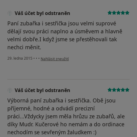
Váš účet byl odstraněn
Paní zubařka i sestřička jsou velmi suprové
dělají svou práci naplno a úsměvem a hlavně
velmi dobře.I když jsme se přestěhovali tak
nechci měnit.
podle názoru uživatele Váš účet byl odstraněn
29. ledna 2015
•
•
•
Nahlásit zneužití
Váš účet byl odstraněn
Výborná paní zubařka i sestřička. Obě jsou
příjemné, hodné a odvádí precizní
práci...Vždycky jsem měla hrůzu ze zubařů, ale
díky Mudr. Kučerové ho nemám a do ordinace
nechodím se sevřeným žaludkem :)