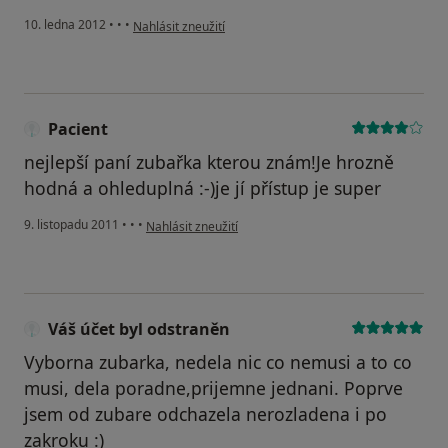
podle názoru uživatele Váš účet byl odstraněn
10. ledna 2012
•
•
•
Nahlásit zneužití
Pacient
nejlepší paní zubařka kterou znám!Je hrozně
hodná a ohleduplná :-)je jí přístup je super
podle názoru uživatele Pacient
9. listopadu 2011
•
•
•
Nahlásit zneužití
Váš účet byl odstraněn
Vyborna zubarka, nedela nic co nemusi a to co
musi, dela poradne,prijemne jednani. Poprve
jsem od zubare odchazela nerozladena i po
zakroku :)