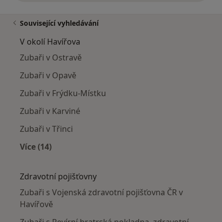
Související vyhledávání
V okolí Havířova
Zubaři v Ostravě
Zubaři v Opavě
Zubaři v Frýdku-Místku
Zubaři v Karviné
Zubaři v Třinci
Více (14)
Více v kategorii: V okolí Havířova
Zdravotní pojišťovny
Zubaři s Vojenská zdravotní pojišťovna ČR v
Havířově
Zubaři s Revírní bratrská pokladna, zdravotní