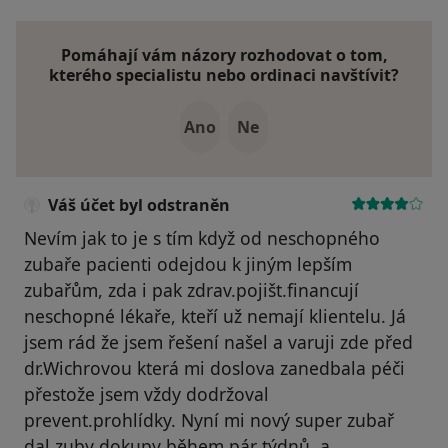
Pomáhají vám názory rozhodovat o tom,
kterého specialistu nebo ordinaci navštívit?
Ano
Ne
Váš účet byl odstraněn
Nevím jak to je s tím když od neschopného
zubaře pacienti odejdou k jiným lepším
zubařům, zda i pak zdrav.pojišt.financují
neschopné lékaře, kteří už nemají klientelu. Já
jsem rád že jsem řešení našel a varuji zde před
dr.Wichrovou která mi doslova zanedbala péči
přestože jsem vždy dodržoval
prevent.prohlídky. Nyní mi nový super zubař
dal zuby dokupy během pár týdnů, a