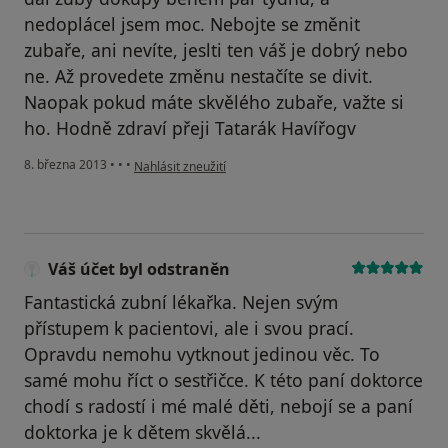
nedoplácel jsem moc. Nebojte se změnit
zubaře, ani nevíte, jeslti ten váš je dobrý nebo
ne. Až provedete změnu nestačíte se divit.
Naopak pokud máte skvělého zubaře, važte si
ho. Hodně zdraví přeji Tatarák Havířogv
podle názoru uživatele Váš účet byl odstraněn
8. března 2013
•
•
•
Nahlásit zneužití
Váš účet byl odstraněn
Fantastická zubní lékařka. Nejen svým
přístupem k pacientovi, ale i svou prací.
Opravdu nemohu vytknout jedinou věc. To
samé mohu říct o sestřičce. K této paní doktorce
chodí s radostí i mé malé děti, nebojí se a paní
doktorka je k dětem skvělá...