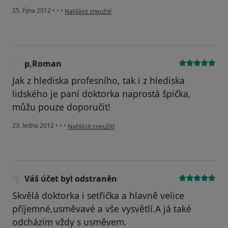
podle názoru uživatele Váš účet byl odstraněn
25. října 2012
•
•
•
Nahlásit zneužití
p,Roman
P
Jak z hlediska profesního, tak i z hlediska
lidského je paní doktorka naprostá špička,
můžu pouze doporučit!
podle názoru uživatele p,Roman
23. ledna 2012
•
•
•
Nahlásit zneužití
Váš účet byl odstraněn
Skvělá doktorka i setřička a hlavně velice
příjemné,usměvavé a vše vysvětlí.A já také
odcházím vždy s usměvem.