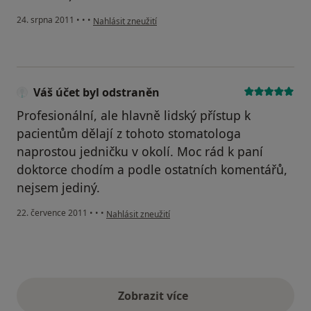
podle názoru uživatele Váš účet byl odstraněn
24. srpna 2011
•
•
•
Nahlásit zneužití
Váš účet byl odstraněn
Profesionální, ale hlavně lidský přístup k
pacientům dělají z tohoto stomatologa
naprostou jedničku v okolí. Moc rád k paní
doktorce chodím a podle ostatních komentářů,
nejsem jediný.
podle názoru uživatele Váš účet byl odstraněn
22. července 2011
•
•
•
Nahlásit zneužití
Zobrazit více
výše uvedené názory