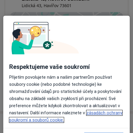
Lidická 43,
Havířov
73601
Přiblížit mapu
se otevře v nové záložce
Dostupnost
Na této adrese online kalendář není aktivní
Co mám v takové situaci udělat?
Respektujeme vaše soukromí
Způsoby platby (soukromé návštěvy)
Na teto adrese lékař přijímá pacienty na pojišťovnu
Přijetím povolujete nám a našim partnerům používat
Detaily
soubory cookie (nebo podobné technologie) ke
shromažďování údajů pro statistické účely a poskytování
Více
obsahu na základě vašich zvyklostí při procházení. Své
o adrese
preference můžete kdykoli zkontrolovat a aktualizovat v
nastavení. Další informace naleznete v
zásadách ochrany
soukromí a souborů cookie.
Názory