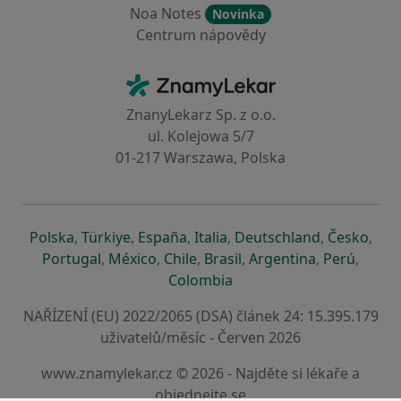
Noa Notes
Novinka
Centrum nápovědy
Kontakt
ZnamyLekar - Hlavní stránka
ZnanyLekarz Sp. z o.o.
ul. Kolejowa 5/7
01-217 Warszawa, Polska
se otevře v nové záložce
se otevře v nové záložce
se otevře v nové záložce
se otevře v nové záložce
se otevře v 
se o
Polska
,
Türkiye
,
España
,
Italia
,
Deutschland
,
Česko
,
se otevře v nové záložce
se otevře v nové záložce
se otevře v nové záložce
se otevře v nové záložc
se otevře v 
se ote
Portugal
,
México
,
Chile
,
Brasil
,
Argentina
,
Perú
,
se otevře v nové záložce
Colombia
NAŘÍZENÍ (EU) 2022/2065 (DSA) článek 24: 15.395.179
uživatelů/měsíc - Červen 2026
www.znamylekar.cz © 2026 - Najděte si lékaře a
objednejte se