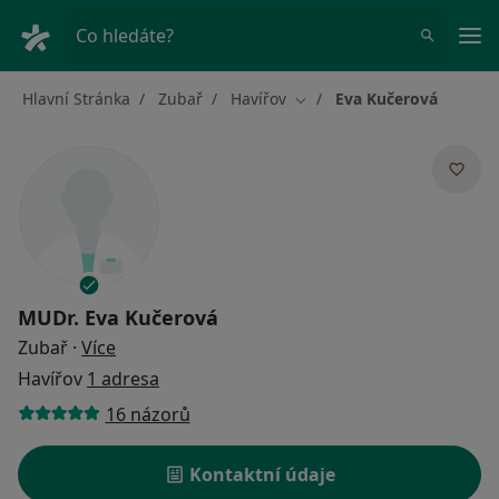
Hla
Co hledáte?
Hlavní Stránka
Zubař
Havířov
Eva Kučerová
Změna města
MUDr.
Eva Kučerová
o specializacích
Zubař
·
Více
Havířov
1 adresa
16 názorů
Kontaktní údaje