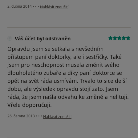
podle názoru uživatele Váš účet byl odstraněn
2. dubna 2014
•
•
•
Nahlásit zneužití
Váš účet byl odstraněn
Opravdu jsem se setkala s nevšedním
přístupem paní doktorky, ale i sestřičky. Také
jsem pro neschopnost musela změnit svého
dlouholetého zubaře a díky paní doktorce se
opět na svět ráda usmívám. Trvalo to sice delší
dobu, ale výsledek opravdu stojí zato. Jsem
ráda, že jsem našla odvahu ke změně a nelituji.
Vřele doporučuji.
podle názoru uživatele Váš účet byl odstraněn
26. června 2013
•
•
•
Nahlásit zneužití