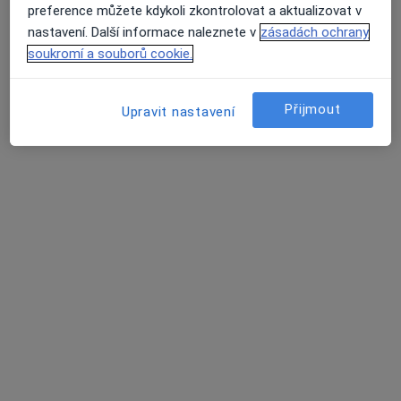
preference můžete kdykoli zkontrolovat a aktualizovat v
Dlouhá 34, Olomouc
•
Mapa
nastavení. Další informace naleznete v
zásadách ochrany
Odborný lékař interní a diabetologie
soukromí a souborů cookie.
Tento specialista nenabízí online rezervaci termínu na této adrese.
Rezervovat termín
Přijmout
Upravit nastavení
MUDr. Radana Syslová
·
Více
Diabetolog, Endokrinolog, Internista
Kollárova 664/1, Litovel
•
Mapa
MUDr. Radana Syslová s.r.o.