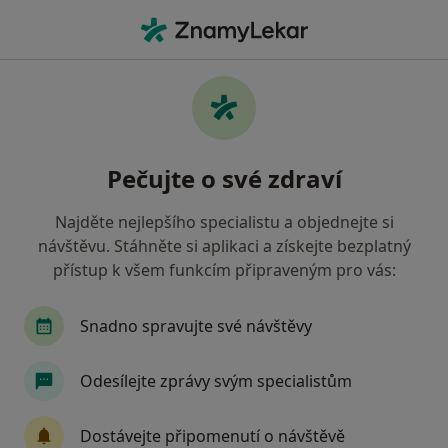
Hla
Diabetolog • Olomouc, olomoucký
Filtry
• 1
Mapa
Doporučení diabetologové s Vojenská
Pečujte o své zdraví
zdravotní pojišťovna ČR Olomouc
Jak řadíme výsledky vyhledávání?
Najděte nejlepšího specialistu a objednejte si
návštěvu. Stáhněte si aplikaci a získejte bezplatný
přístup k všem funkcím připraveným pro vás:
Snadno spravujte své návštěvy
Odesílejte zprávy svým specialistům
MUDr. Katarína Nováková
Dostávejte připomenutí o návštěvě
·
Více
Diabetolog, Endokrinolog, Internista