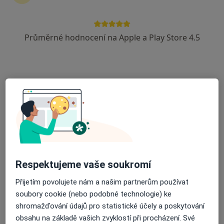
12 názorů
Krapkova 5, Olomouc
•
Mapa
Průměrné hodnocení na Apple a Play Store 4.5
Diabetologické centrum s.r.o.
Tento specialista nenabízí online rezervaci termínu na této adrese.
Rezervovat termín
Respektujeme vaše soukromí
Přijetím povolujete nám a našim partnerům používat
MUDr. Tomáš Brychta
soubory cookie (nebo podobné technologie) ke
Diabetolog, Internista
shromažďování údajů pro statistické účely a poskytování
16 názorů
obsahu na základě vašich zvyklostí při procházení. Své