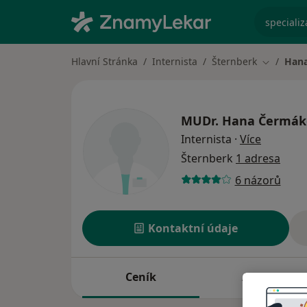
specializ
Hlavní Stránka
Internista
Šternberk
Han
Změna mě
MUDr.
Hana Čermák
o special
Internista
·
Více
Šternberk
1 adresa
6 názorů
Kontaktní údaje
Ceník
Adresy