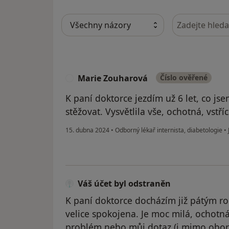
Hledejte v ná
Marie Zouharová
Číslo ověřené
M
K paní doktorce jezdím už 6 let, co js
stěžovat. Vysvětlila vše, ochotná, vstří
15. dubna 2024
•
Odborný lékař internista, diabetologie
•
Váš účet byl odstraněn
K paní doktorce docházím již pátým rok
velice spokojena. Je moc milá, ochotn
problém nebo můj dotaz (i mimo obor