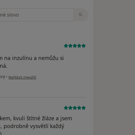
zorech
em na inzulínu a nemůžu si
cná.
podle názoru uživatele Marie Zouharová
Jiný
•
Nahlásit zneužití
em, kvuli štítné žláze a jsem
á, podrobně vysvětlí každý
).