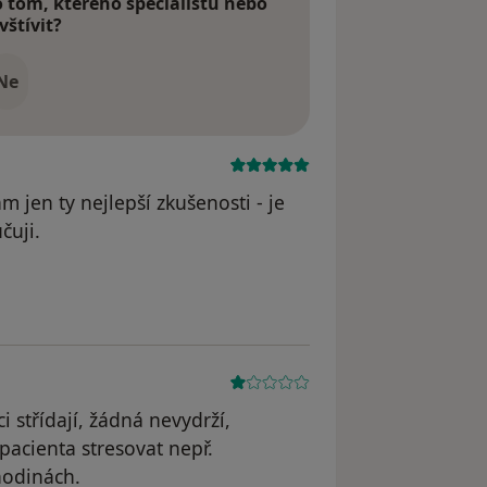
tom, kterého specialistu nebo
vštívit?
Ne
 jen ty nejlepší zkušenosti - je
čuji.
dstraněn
i střídají, žádná nevydrží,
pacienta stresovat nepř.
hodinách.