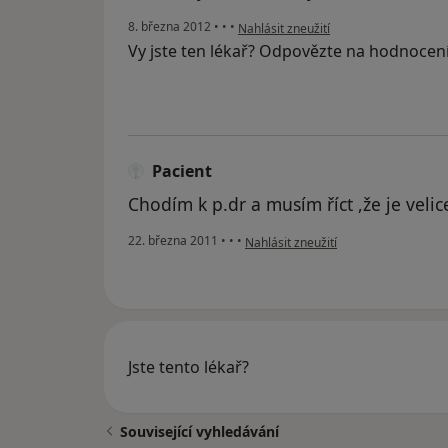
podle názoru uživatele Váš účet byl o
8. března 2012
•
•
•
Nahlásit zneužití
Vy jste ten lékař? Odpovězte na hodnocen
Pacient
Chodím k p.dr a musím říct ,že je veli
podle názoru uživatele Pacient
22. března 2011
•
•
•
Nahlásit zneužití
Jste tento lékař?
Související vyhledávání