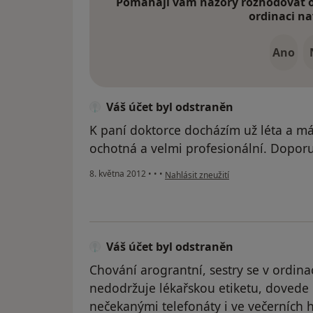
Pomáhají vám názory rozhodovat o 
ordinaci na
Ano
Váš účet byl odstraněn
K paní doktorce docházím už léta a mám
ochotná a velmi profesionální. Doporu
podle názoru uživatele Váš účet byl o
8. května 2012
•
•
•
Nahlásit zneužití
Váš účet byl odstraněn
Chování arograntní, sestry se v ordinac
nedodržuje lékařskou etiketu, dovede 
nečekanými telefonáty i ve večerních 