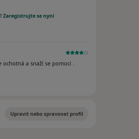
dstraněn
í!
Zaregistrujte se nyní
ce ochotná a snaží se pomoci .
Upravit nebo spravovat profil