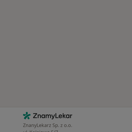
Kontakt
ZnamyLekar - Hlavní stránka
ZnanyLekarz Sp. z o.o.