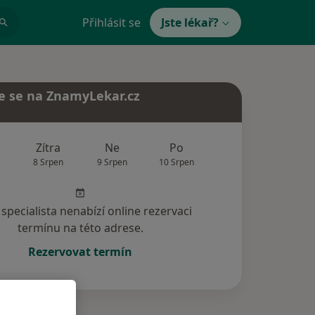
Přihlásit se
Jste lékař?
e se na ZnamyLekar.cz
Zítra
Ne
Po
Út
St
8 Srpen
9 Srpen
10 Srpen
11 Srpen
12 Srp
specialista nenabízí online rezervaci
termínu na této adrese.
Rezervovat termín