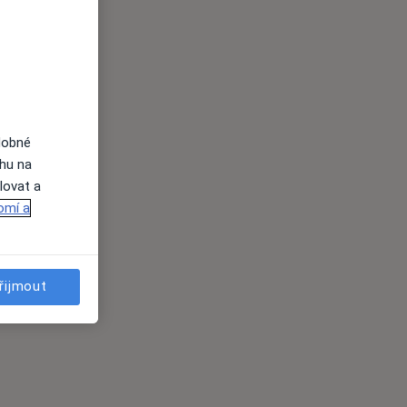
dobné
ahu na
lovat a
omí a
řijmout