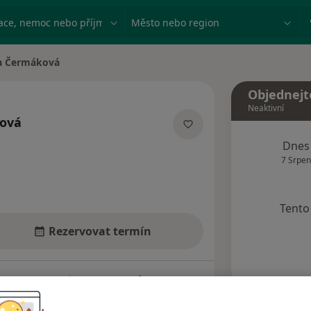
ace, nemoc nebo příjmení
Město nebo region
a Čermáková
sta
Objednejt
Neaktivní
ová
izacích
Dnes
7 Srpen
Tento 
Rezervovat termín
Názory pacientů (6)