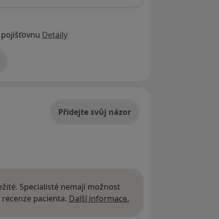
 pojišťovnu
Detaily
adrese
Přidejte svůj názor
žité. Specialisté nemají možnost
Další informace o názor
 recenze pacienta.
Další informace.