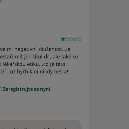
odstraněn
elmi negativní zkušenost...je
tačí mít jen titul dr., ale také se
lékařskou etiku...co je této
í...už bych k ní nikdy nešla!!
yl odstraněn
í!
Zaregistrujte se nyní