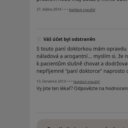
podle názoru uživatele Váš účet byl 
27. dubna 2014
•
•
•
Nahlásit zneužití
Váš účet byl odstraněn
S touto paní doktorkou mám opravdu v
náladová a arogantní... myslím si, že nes
k pacientům slušně chovat a dodržovat 
nepříjemné "paní doktorce" naprosto ciz
podle názoru uživatele Váš účet b
13. července 2013
•
•
•
Nahlásit zneužití
Vy jste ten lékař? Odpovězte na hodnocen