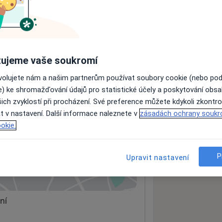
ách nejsou k dispozici
ádné informace o svých službách.
ujeme vaše soukromí
ovolujete nám a našim partnerům používat soubory cookie (nebo po
e) ke shromažďování údajů pro statistické účely a poskytování obs
ich zvyklostí při procházení. Své preference můžete kdykoli zkontro
t v nastavení. Další informace naleznete v
zásadách ochrany soukr
okie.
logie
P
Upravit nastavení
 mapu
 otevře v nové záložce
ní