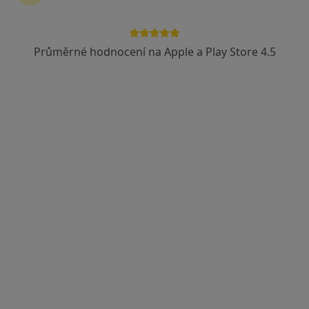
Revírní bratrská pokladna, zdravotní pojišťovna
Průměrné hodnocení na Apple a Play Store 4.5
MUDr. Katarína Nováková
·
Více
Diabetolog, Endokrinolog, Internista
12 názorů
Krapkova 5, Olomouc
•
Mapa
Diabetologické centrum s.r.o.
Tento specialista nenabízí online rezervaci termínu na této adrese.
Rezervovat termín