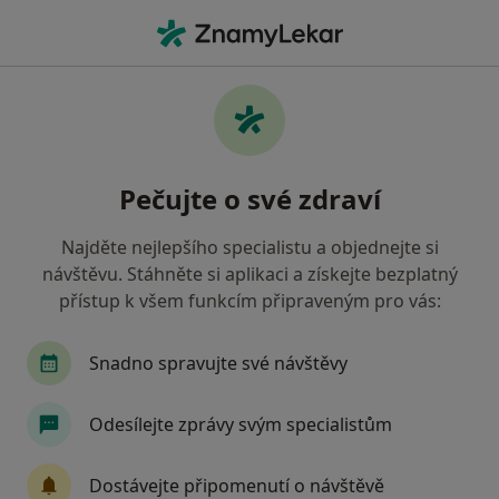
Hla
Diabetolog • Olomouc, olomoucký
Filtry
Mapa
Diabetolog Olomouc
Pečujte o své zdraví
Jak řadíme výsledky vyhledávání?
Najděte nejlepšího specialistu a objednejte si
návštěvu. Stáhněte si aplikaci a získejte bezplatný
Jakou pojišťovnu máte?
přístup k všem funkcím připraveným pro vás:
Zdravotní pojišťovna ministerstva vnitra ČR
Snadno spravujte své návštěvy
Oborová zdravotní pojišťovna
Odesílejte zprávy svým specialistům
Vojenská zdravotní pojišťovna ČR
Dostávejte připomenutí o návštěvě