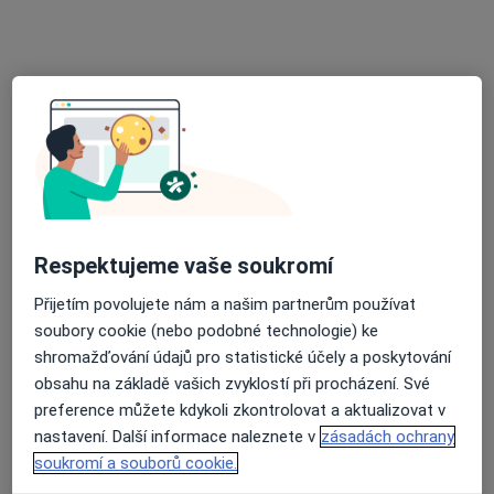
MUDr. Radana Syslová
·
Více
Diabetolog, Endokrinolog, Internista
Kollárova 664/1, Litovel
•
Mapa
Respektujeme vaše soukromí
MUDr. Radana Syslová s.r.o.
Přijetím povolujete nám a našim partnerům používat
Tento specialista nenabízí online rezervaci termínu na této adrese.
soubory cookie (nebo podobné technologie) ke
shromažďování údajů pro statistické účely a poskytování
Rezervovat termín
obsahu na základě vašich zvyklostí při procházení. Své
preference můžete kdykoli zkontrolovat a aktualizovat v
nastavení. Další informace naleznete v
zásadách ochrany
soukromí a souborů cookie.