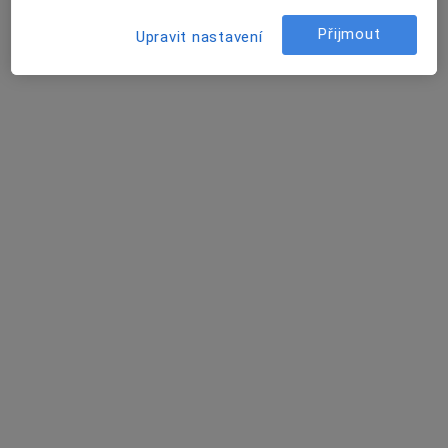
Přijmout
Upravit nastavení
MUDr. Jiří Gradwohl
Diabetolog, Internista, Praktický lékař
8 názorů
Adresa 1
Adresa 2
Olomoucká 173, Olomouc
•
Mapa
Psychiatrická léčebna Šternberk
Tento specialista nenabízí online rezervaci termínu na této adrese.
Rezervovat termín