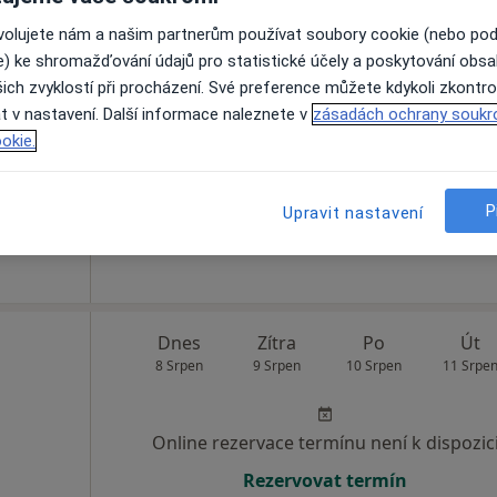
ovolujete nám a našim partnerům používat soubory cookie (nebo po
ko
Dnes
Zítra
Po
Út
e) ke shromažďování údajů pro statistické účely a poskytování obs
8 Srpen
9 Srpen
10 Srpen
11 Srpe
ální
ich zvyklostí při procházení. Své preference můžete kdykoli zkontro
íce
t v nastavení. Další informace naleznete v
zásadách ochrany soukr
okie.
Online rezervace termínu není k dispozic
Zobrazit profil
P
Upravit nastavení
Dnes
Zítra
Po
Út
8 Srpen
9 Srpen
10 Srpen
11 Srpe
Online rezervace termínu není k dispozic
Rezervovat termín