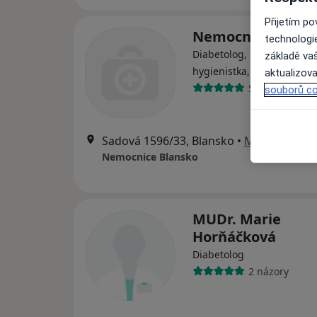
Přijetím p
Nemocnice Blans
technologi
Diabetolog, Chirurg, Dent
základě vaš
·
V
hygienistka, hygienista
aktualizova
5 názorů
souborů co
Sadová 1596/33, Blansko
•
Mapa
Nemocnice Blansko
MUDr. Marie
Horňáčková
Diabetolog
2 názory