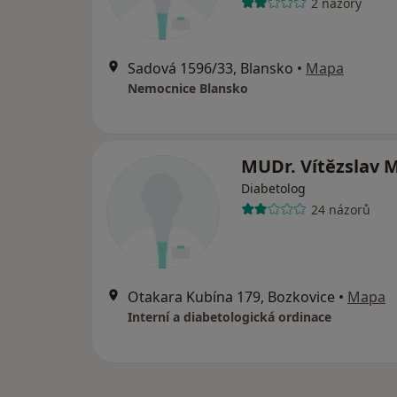
2 názory
Sadová 1596/33, Blansko
•
Mapa
Nemocnice Blansko
MUDr. Vítězslav M
Diabetolog
24 názorů
Otakara Kubína 179, Bozkovice
•
Mapa
Interní a diabetologická ordinace