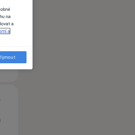
dobné
St
Čt
Pá
ahu na
n
12 Srpen
13 Srpen
14 Srpen
lovat a
omí a
i
řijmout
St
Čt
Pá
n
12 Srpen
13 Srpen
14 Srpen
i