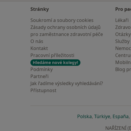
Stránky
Pro pa
Soukromí a soubory cookies
Lékaři
Zásady ochrany osobních údajů
Zdravot
pro zaměstnance zdravotní péče
Otázky
O nás
Služby
Kontakt
Nemoc
Pracovní příležitosti
Centr
Mobilní
Hledáme nové kolegy!
Podmínky
Blog p
Partneři
Jak řadíme výsledky vyhledávání?
Přístupnost
se otevře v nové 
se otevře
s
Polska
,
Türkiye
,
España
,
NAŘÍZENÍ (E