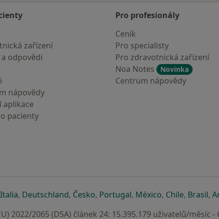
cienty
Pro profesionály
Ceník
nická zařízení
Pro specialisty
 a odpovědi
Pro zdravotnická zařízení
Noa Notes
Novinka
i
Centrum nápovědy
um nápovědy
 aplikace
ro pacienty
záložce
 v nové záložce
e otevře v nové záložce
se otevře v nové záložce
se otevře v nové záložce
se otevře v nové záložce
se otevře v nové záložc
se otevře v nov
se otevře
se 
Italia
,
Deutschland
,
Česko
,
Portugal
,
México
,
Chile
,
Brasil
,
A
U) 2022/2065 (DSA) článek 24: 15.395.179 uživatelů/měsíc -