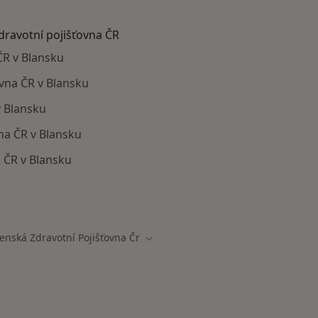
zdravotní pojišťovna ČR
ČR v Blansku
ovna ČR v Blansku
v Blansku
na ČR v Blansku
 ČR v Blansku
ají smlouvu s Vojenská zdravotní pojišťovna ČR
enská Zdravotní Pojišťovna Čr
města
Změna města