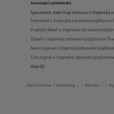
Související vyhledávání
Specialisté, kteří mají smlouvu s Vojenská 
Internisté s Vojenská zdravotní pojišťovna 
Praktičtí lékaři s Vojenská zdravotní pojišť
Zubaři s Vojenská zdravotní pojišťovna ČR 
Neurologové s Vojenská zdravotní pojišťov
Chirurgové s Vojenská zdravotní pojišťovna
Více (5)
Více v kategorii: Specialisté, kteří m
Hlavní Stránka
Diabetolog
Blansko
Voj
Změna města
Změna 