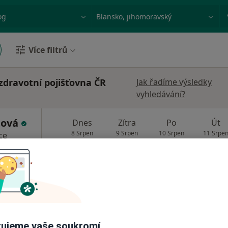
ace, nemoc nebo příjmení
Město nebo region
Více filtrů
zdravotní pojišťovna ČR
Jak řadíme výsledky
vyhledávání?
tová
Dnes
Zítra
Po
Út
8 Srpen
9 Srpen
10 Srpen
11 Srpe
ce
Online rezervace termínu není k dispozic
Rezervovat termín
ujeme vaše soukromí