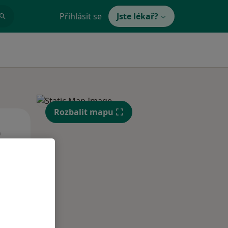
Přihlásit se
Jste lékař?
Rozbalit mapu
St
Čt
Pá
n
12 Srpen
13 Srpen
14 Srpen
i