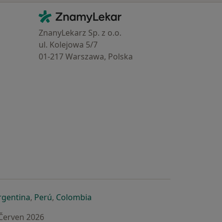
Kontakt
ZnamyLekar - Hlavní stránka
ZnanyLekarz Sp. z o.o.
ul. Kolejowa 5/7
01-217 Warszawa, Polska
e
é záložce
 v nové záložce
otevře v nové záložce
se otevře v nové záložce
se otevře v nové záložce
se otevře v nové záložce
rgentina
,
Perú
,
Colombia
 Červen 2026