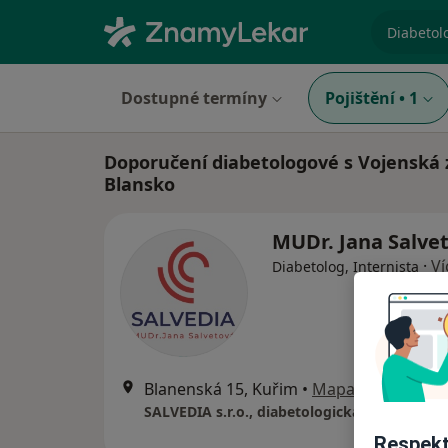
specializ
Dostupné termíny
Pojištění
•
1
Doporučení diabetologové s Vojenská 
Blansko
MUDr. Jana Salve
·
Ví
Diabetolog, Internista
Blanenská 15, Kuřim
•
Mapa
SALVEDIA s.r.o., diabetologická ambulance
Respekt