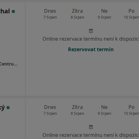
chal
Dnes
Zítra
Ne
Po
7 Srpen
8 Srpen
9 Srpen
10 Srpe
Online rezervace termínu není k dispozic
Rezervovat termín
MEDAPO.cz, s.r.o - ortopedická ambulance (Centrum lékařské péče, 1.NP)
ký
Dnes
Zítra
Ne
Po
7 Srpen
8 Srpen
9 Srpen
10 Srpe
Online rezervace termínu není k dispozic