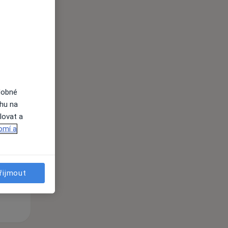
Út
St
Čt
n
11 Srpen
12 Srpen
13 Srpen
dobné
i
ahu na
lovat a
omí a
řijmout