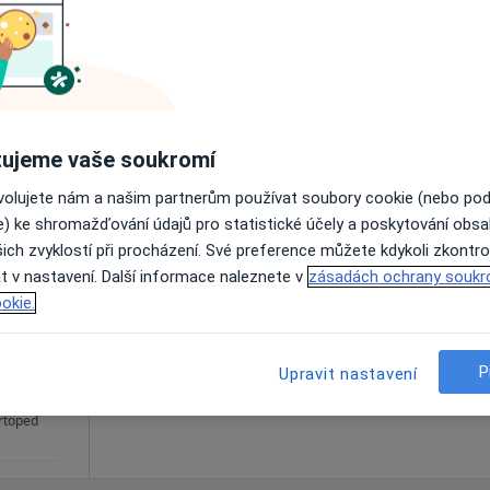
Dnes
Zítra
Ne
Po
ulance
7 Srpen
8 Srpen
9 Srpen
10 Srpe
ujeme vaše soukromí
é
ovolujete nám a našim partnerům používat soubory cookie (nebo po
Online rezervace termínu není k dispozic
e) ke shromažďování údajů pro statistické účely a poskytování obs
Zobrazit profil
ich zvyklostí při procházení. Své preference můžete kdykoli zkontro
t v nastavení. Další informace naleznete v
zásadách ochrany soukr
okie.
MEDAPO.cz, s.r.o - ortopedická ambulance (Centrum lékařské péče, 1.NP)
P
Upravit nastavení
an Sklenský
rtoped