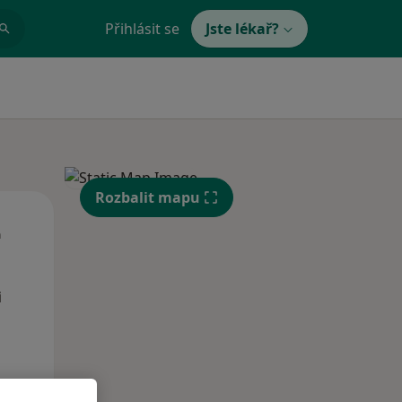
Přihlásit se
Jste lékař?
Rozbalit mapu
Út
St
Čt
n
11 Srpen
12 Srpen
13 Srpen
i