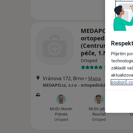
MEDAPO.cz, s.r.o -
ortopedická amb
Respekt
(Centrum lékařsk
péče, 1.NP)
Přijetím p
Ortoped
technologi
508 názorů
základě vaš
aktualizova
Vránova 172, Brno
•
Mapa
souborů co
MUDr. Martin
MUDr. Jakub
MUDr. J
Prýmek
Rouchal
O
Ortoped
Ortoped