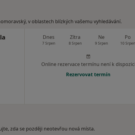
ihomoravský, v oblastech blízkých vašemu vyhledávání.
la
Dnes
Zítra
Ne
Po
7 Srpen
8 Srpen
9 Srpen
10 Srpe
Online rezervace termínu není k dispozic
Rezervovat termín
ujte, zda se později neotevřou nová místa.