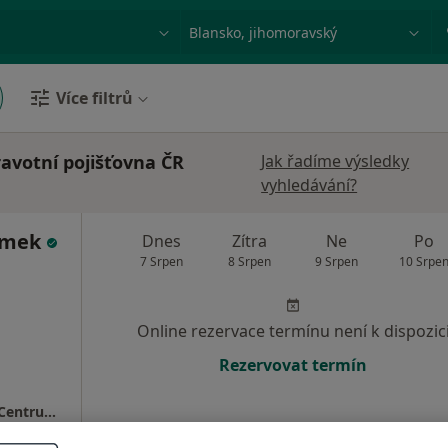
ace, nemoc nebo příjmení
Město nebo region
Více filtrů
avotní pojišťovna ČR
Jak řadíme výsledky
vyhledávání?
ýmek
Dnes
Zítra
Ne
Po
7 Srpen
8 Srpen
9 Srpen
10 Srpe
Online rezervace termínu není k dispozic
Rezervovat termín
MEDAPO.cz, s.r.o - ortopedická ambulance (Centrum lékařské péče, 1.NP)