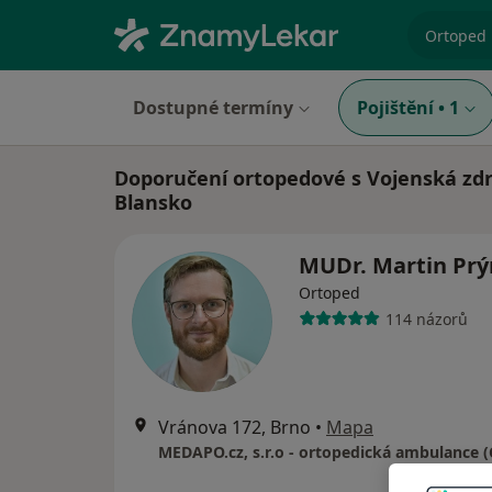
specializ
Dostupné termíny
Pojištění
•
1
Doporučení ortopedové s Vojenská zdr
Blansko
MUDr. Martin Pr
Ortoped
114 názorů
Vránova 172, Brno
•
Mapa