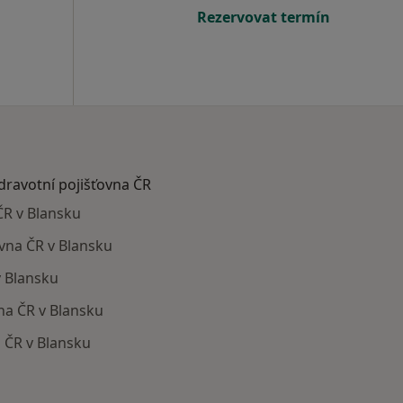
Rezervovat termín
zdravotní pojišťovna ČR
ČR v Blansku
ovna ČR v Blansku
v Blansku
na ČR v Blansku
 ČR v Blansku
ají smlouvu s Vojenská zdravotní pojišťovna ČR