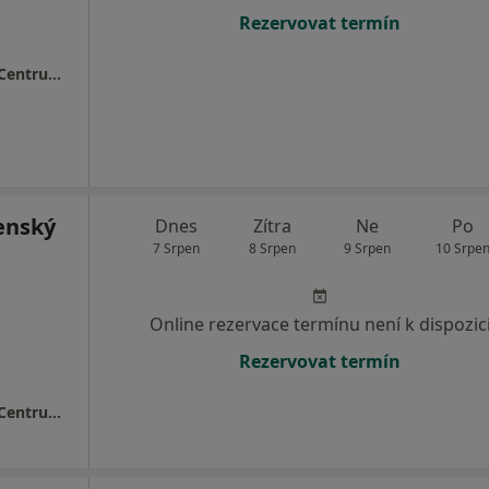
Rezervovat termín
MEDAPO.cz, s.r.o - ortopedická ambulance (Centrum lékařské péče, 1.NP)
enský
Dnes
Zítra
Ne
Po
7 Srpen
8 Srpen
9 Srpen
10 Srpe
Online rezervace termínu není k dispozic
Rezervovat termín
MEDAPO.cz, s.r.o - ortopedická ambulance (Centrum lékařské péče, 1.NP)