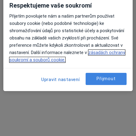
10 názorů
Respektujeme vaše soukromí
Purkyňovo náměstí 133/2, Třebíč
•
Mapa
Přijetím povolujete nám a našim partnerům používat
Nemocnice Třebíč
soubory cookie (nebo podobné technologie) ke
Tento specialista nenabízí online rezervaci termínu na této adrese.
shromažďování údajů pro statistické účely a poskytování
obsahu na základě vašich zvyklostí při procházení. Své
Rezervovat termín
preference můžete kdykoli zkontrolovat a aktualizovat v
nastavení. Další informace naleznete v
zásadách ochrany
soukromí a souborů cookie.
Přijmout
Upravit nastavení
Nemocnice Třebíč
·
Více
Ortoped, Anesteziolog, Chirurg
39 názorů