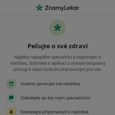
Hla
Neurolog • Třebíč, vysočina
Filtry
• 1
Mapa
Doporučení neurologové s Vojenská
Pečujte o své zdraví
zdravotní pojišťovna ČR Třebíč
Jak řadíme výsledky vyhledávání?
Najděte nejlepšího specialistu a objednejte si
návštěvu. Stáhněte si aplikaci a získejte bezplatný
přístup k všem funkcím připraveným pro vás:
Snadno spravujte své návštěvy
Odesílejte zprávy svým specialistům
Poliklinika Třebíč - Lékařský dům, spol. s
Dostávejte připomenutí o návštěvě
r.o.