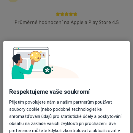
·
Více
Neurolog, Alergolog, Chirurg
43 názorů
Průměrné hodnocení na Apple a Play Store 4.5
Vltavínská 1289/10, Třebíč
•
Mapa
Poliklinika Třebíč - Lékařský dům, spol. s r.o.
Tato klinika nemá specialisty s dostupnými termíny v online kalendáři
Zobrazit profil
Respektujeme vaše soukromí
Přijetím povolujete nám a našim partnerům používat
soubory cookie (nebo podobné technologie) ke
shromažďování údajů pro statistické účely a poskytování
MUDr. Jiří Čechovský
obsahu na základě vašich zvyklostí při procházení. Své
Neurolog
preference můžete kdykoli zkontrolovat a aktualizovat v