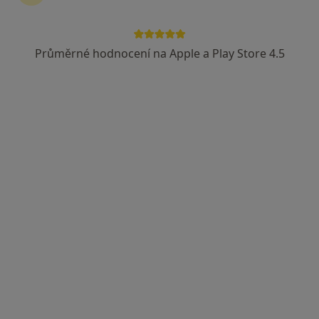
Průměrné hodnocení na Apple a Play Store 4.5
Poliklinika Třebíč - Lékařský dům, spol. s
r.o.
·
Více
Neurolog, Alergolog, Chirurg
43 názorů
Vltavínská 1289/10, Třebíč
•
Mapa
Poliklinika Třebíč - Lékařský dům, spol. s r.o.
Tato klinika nemá specialisty s dostupnými termíny v online kalendáři
Zobrazit profil