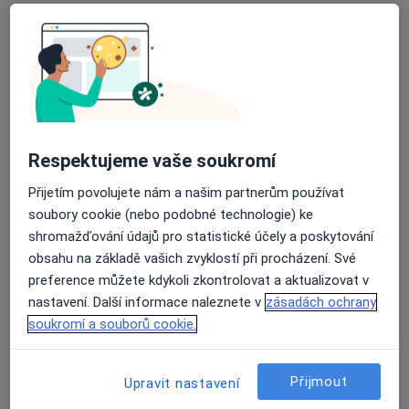
Jiřina Vošmerová
Neurolog
Purkyňovo náměstí 133/2, Třebíč
•
Mapa
Nemocnice Třebíč
Tento specialista nenabízí online rezervaci termínu na této adrese.
Rezervovat termín
Respektujeme vaše soukromí
Přijetím povolujete nám a našim partnerům používat
soubory cookie (nebo podobné technologie) ke
K dispozici jsou specialisté
shromažďování údajů pro statistické účely a poskytování
Tito specialisté se nacházejí mimo Třebíč, vysočina, v
obsahu na základě vašich zvyklostí při procházení. Své
oblastech blízkých vašemu vyhledávání.
preference můžete kdykoli zkontrolovat a aktualizovat v
nastavení. Další informace naleznete v
zásadách ochrany
soukromí a souborů cookie.
Přijmout
Upravit nastavení