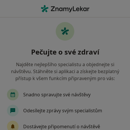
Hla
Neurolog • Třebíč, vysočina
Filtry
Mapa
Neurolog Třebíč
Pečujte o své zdraví
Jak řadíme výsledky vyhledávání?
Najděte nejlepšího specialistu a objednejte si
návštěvu. Stáhněte si aplikaci a získejte bezplatný
Jakou pojišťovnu máte?
přístup k všem funkcím připraveným pro vás:
Vojenská zdravotní pojišťovna ČR
Snadno spravujte své návštěvy
Odesílejte zprávy svým specialistům
Dostávejte připomenutí o návštěvě