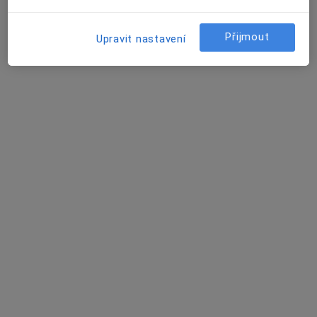
Přijmout
Upravit nastavení
Ilona Součková
Neurolog
30 názorů
Žďárská 610, Nové Město na Moravě
•
Mapa
Ordinace
Tento specialista nenabízí online rezervaci termínu na této adrese.
Rezervovat termín
K dispozici jsou specialisté
Tito specialisté se nacházejí mimo Žďár nad Sázavou,
vysočina, v oblastech blízkých vašemu vyhledávání.