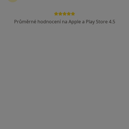
Průměrné hodnocení na Apple a Play Store 4.5
MUDr. Bohdana Trávníčková
Neurolog
5 názorů
Studentská 1699/4, Žďár nad Sázavou
•
Mapa
Poliklinika Žďár nad Sázavou
Tento specialista nenabízí online rezervaci termínu na této adrese.
Rezervovat termín