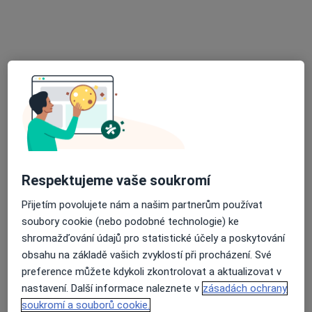
MUDr. Libor Macek
·
Více
Neurolog, Rehabilitační lékař
1 názor
Adresa 1
Adresa 2
Drobného 366, Nové Město na Moravě
•
Mapa
Ordinace
Tento specialista nenabízí online rezervaci termínu na této adrese.
Respektujeme vaše soukromí
Rezervovat termín
Přijetím povolujete nám a našim partnerům používat
soubory cookie (nebo podobné technologie) ke
shromažďování údajů pro statistické účely a poskytování
obsahu na základě vašich zvyklostí při procházení. Své
preference můžete kdykoli zkontrolovat a aktualizovat v
nastavení. Další informace naleznete v
zásadách ochrany
soukromí a souborů cookie.