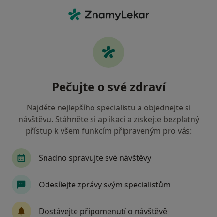
Hla
Neurolog • Žďár nad Sázavou, vysočina
Filtry
Mapa
Neurolog Žďár nad Sázavou
Pečujte o své zdraví
Jak řadíme výsledky vyhledávání?
Najděte nejlepšího specialistu a objednejte si
návštěvu. Stáhněte si aplikaci a získejte bezplatný
Jakou pojišťovnu máte?
přístup k všem funkcím připraveným pro vás:
Všeobecná zdravotní pojišťovna
Zdravotní poj
Snadno spravujte své návštěvy
Odesílejte zprávy svým specialistům
Dostávejte připomenutí o návštěvě