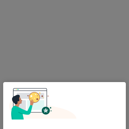
Tereza Lukoszová
Neurolog
Husova 2624, Havlíčkův Brod
•
Mapa
Nemocnice Havlíčkův Brod
Tento specialista nenabízí online rezervaci termínu na této adrese.
Rezervovat termín
Radek Šikýř
Neurolog