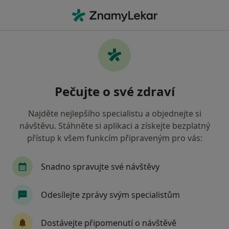
Hla
Neurolog • Havlíčkův Brod, vysočina
Filtry
Mapa
Neurolog Havlíčkův Brod
Pečujte o své zdraví
Jak řadíme výsledky vyhledávání?
Najděte nejlepšího specialistu a objednejte si
návštěvu. Stáhněte si aplikaci a získejte bezplatný
Jakou pojišťovnu máte?
přístup k všem funkcím připraveným pro vás:
Zdravotní pojišťovna ministerstva vnitra ČR
V
Snadno spravujte své návštěvy
Odesílejte zprávy svým specialistům
Dostávejte připomenutí o návštěvě