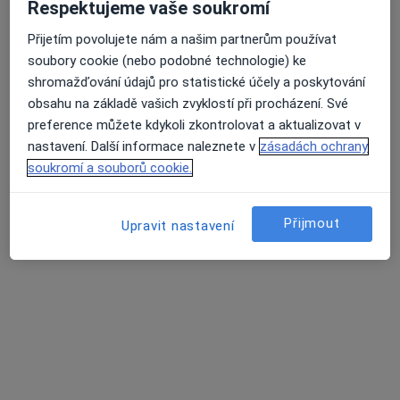
Respektujeme vaše soukromí
Husova 2624, Havlíčkův Brod
•
Mapa
Nemocnice Havlíčkův Brod
Přijetím povolujete nám a našim partnerům používat
Tento specialista nenabízí online rezervaci termínu na této adrese.
soubory cookie (nebo podobné technologie) ke
shromažďování údajů pro statistické účely a poskytování
Rezervovat termín
obsahu na základě vašich zvyklostí při procházení. Své
preference můžete kdykoli zkontrolovat a aktualizovat v
nastavení. Další informace naleznete v
zásadách ochrany
soukromí a souborů cookie.
K dispozici jsou specialisté
Tito specialisté se nacházejí mimo Havlíčkův Brod,
Přijmout
Upravit nastavení
vysočina, v oblastech blízkých vašemu vyhledávání.