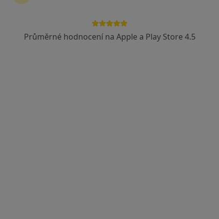
Průměrné hodnocení na Apple a Play Store 4.5
Karel Vacek
Neurolog
Husova 2624, Havlíčkův Brod
•
Mapa
Nemocnice Havlíčkův Brod
Tento specialista nenabízí online rezervaci termínu na této adrese.
Rezervovat termín