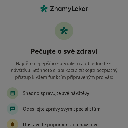
Hla
Neurolog • Pelhřimov, vysočina
Filtry
Mapa
Neurolog Pelhřimov
Pečujte o své zdraví
Jak řadíme výsledky vyhledávání?
Najděte nejlepšího specialistu a objednejte si
návštěvu. Stáhněte si aplikaci a získejte bezplatný
Jakou pojišťovnu máte?
přístup k všem funkcím připraveným pro vás:
Zdravotní pojišťovna ministerstva vnitra ČR
O
Snadno spravujte své návštěvy
Odesílejte zprávy svým specialistům
Dostávejte připomenutí o návštěvě