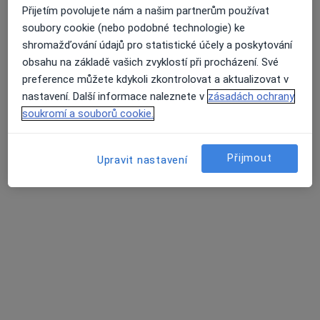
Monika Dvořáková
Přijetím povolujete nám a našim partnerům používat
soubory cookie (nebo podobné technologie) ke
Neurolog
shromažďování údajů pro statistické účely a poskytování
Pelhřimov
•
Mapa
obsahu na základě vašich zvyklostí při procházení. Své
Ordinace
preference můžete kdykoli zkontrolovat a aktualizovat v
Tento specialista nenabízí online rezervaci termínu na této adrese.
nastavení. Další informace naleznete v
zásadách ochrany
soukromí a souborů cookie.
Rezervovat termín
Přijmout
Upravit nastavení
Jan Syrový
Neurolog