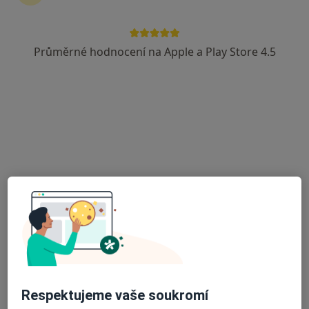
Průměrné hodnocení na Apple a Play Store 4.5
MUDr. Eva Hlavičková
Neurolog, Praktický lékař
č.d. 22, Senožaty
•
Mapa
Praktický lékař pro dospělé
Tento specialista nenabízí online rezervaci termínu na této adrese.
Rezervovat termín
Respektujeme vaše soukromí