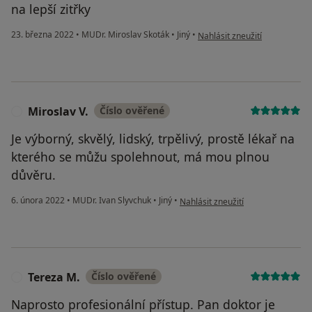
na lepší zitřky
podle názoru uživatele Radko
23. března 2022
•
MUDr. Miroslav Skoták
•
Jiný
•
Nahlásit zneužití
Miroslav V.
Číslo ověřené
M
Je výborný, skvělý, lidský, trpělivý, prostě lékař na
kterého se můžu spolehnout, má mou plnou
důvěru.
podle názoru uživatele Miroslav V.
6. února 2022
•
MUDr. Ivan Slyvchuk
•
Jiný
•
Nahlásit zneužití
Tereza M.
Číslo ověřené
T
Naprosto profesionální přístup. Pan doktor je