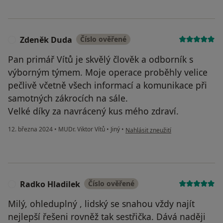
Zdeněk Duda
Číslo ověřené
Z
Pan primář Vítů je skvělý člověk a odborník s
výborným týmem. Moje operace proběhly velice
pečlivě včetně všech informací a komunikace při
samotných zákrocích na sále.
Velké díky za navrácený kus mého zdraví.
podle názoru uživatele Zdeněk Du
12. března 2024
•
MUDr. Viktor Vítů
•
Jiný
•
Nahlásit zneužití
Radko Hladilek
Číslo ověřené
R
Milý, ohleduplný , lidský se snahou vždy najít
nejlepší řešeni rovněž tak sestřička. Dává naději