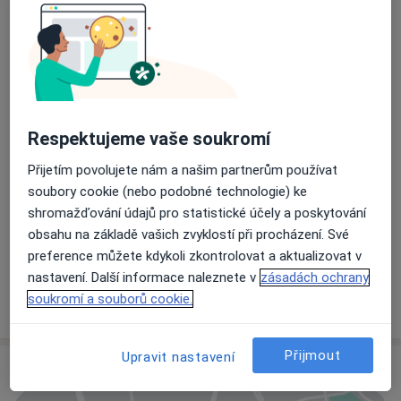
Karel Křikava
Chirurg
2 názory
Respektujeme vaše soukromí
Jaromír Pangrác
Přijetím povolujete nám a našim partnerům používat
Chirurg, Urolog
soubory cookie (nebo podobné technologie) ke
shromažďování údajů pro statistické účely a poskytování
obsahu na základě vašich zvyklostí při procházení. Své
MUDr. Jitka Horáková
preference můžete kdykoli zkontrolovat a aktualizovat v
Chirurg
nastavení. Další informace naleznete v
zásadách ochrany
soukromí a souborů cookie.
Přijmout
Upravit nastavení
Adresa