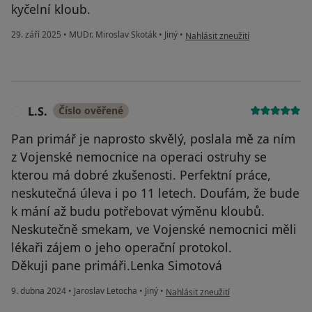
kyčelní kloub.
podle názoru uživatele Jaroslav 
29. září 2025
•
MUDr. Miroslav Skoták
•
Jiný
•
Nahlásit zneužití
L.S.
Číslo ověřené
L
Pan primář je naprosto skvělý, poslala mě za ním
z Vojenské nemocnice na operaci ostruhy se
kterou má dobré zkušenosti. Perfektní práce,
neskutečná úleva i po 11 letech. Doufám, že bude
k mání až budu potřebovat výměnu kloubů.
Neskutečně smekam, ve Vojenské nemocnici měli
lékaři zájem o jeho operační protokol.
Děkuji pane primáři.Lenka Simotová
podle názoru uživatele L.S.
9. dubna 2024
•
Jaroslav Letocha
•
Jiný
•
Nahlásit zneužití