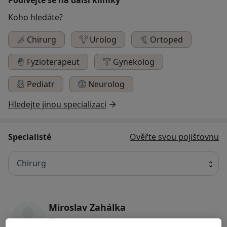
Koho hledáte?
Chirurg
Urolog
Ortoped
Fyzioterapeut
Gynekolog
Pediatr
Neurolog
Hledejte jinou specializaci
Specialisté
Ověřte svou pojišťovnu
Chirurg
Miroslav Zahálka
Chirurg