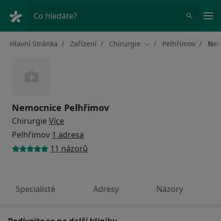
Hla
Co hledáte?
Hlavní Stránka
Zařízení
Chirurgie
Pelhřimov
Nem
Změna města
Nemocnice Pelhřimov
Chirurgie
Více
Pelhřimov
1 adresa
11 názorů
Specialisté
Adresy
Názory
Podívejte se na další kliniky