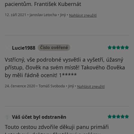
pacientům. František Kubernát
podle názoru uživatele František Kuber
12. září 2021
•
Jaroslav Letocha
•
Jiný
•
Nahlásit zneužití
Lucie1988
Číslo ověřené
L
Vstřícný, vše podrobné vysvětli a vyšetří, úžasný
přístup, člověk na svém místě! Takového člověka
by měli řádně ocenit! 1*****
podle názoru uživatele Lucie1988
24. července 2020
•
Tomáš Svoboda
•
Jiný
•
Nahlásit zneužití
Váš účet byl odstraněn
Touto cestou zdvořile děkuji panu primáři