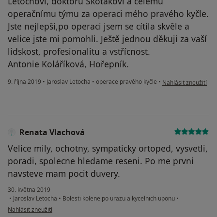
Letochovi, doktoru Skotákovi a celému
operačnímu týmu za operaci mého pravého kyčle.
Jste nejlepší,po operaci jsem se cítila skvěle a
velice jste mi pomohli. Ještě jednou děkuji za vaší
lidskost, profesionalitu a vstřícnost.
Antonie Koláříková, Hořepník.
podle názoru uživate
9. října 2019
•
Jaroslav Letocha
•
operace pravého kyčle
•
Nahlásit zneužití
Renata Vlachová
Velice mily, ochotny, sympaticky ortoped, vysvetli,
poradi, spolecne hledame reseni. Po me prvni
navsteve mam pocit duvery.
30. května 2019
•
Jaroslav Letocha
•
Bolesti kolene po urazu a kycelnich uponu
•
podle názoru uživatele Renata Vlachová
Nahlásit zneužití