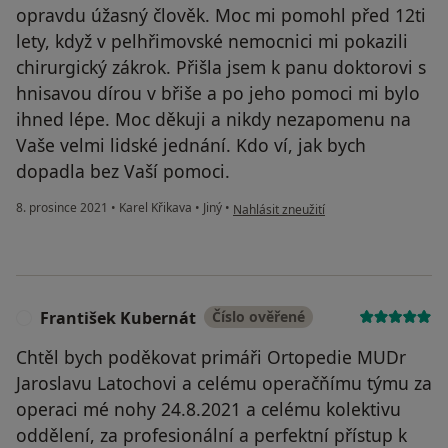
opravdu úžasný člověk. Moc mi pomohl před 12ti
lety, když v pelhřimovské nemocnici mi pokazili
chirurgický zákrok. Přišla jsem k panu doktorovi s
hnisavou dírou v břiše a po jeho pomoci mi bylo
ihned lépe. Moc děkuji a nikdy nezapomenu na
Vaše velmi lidské jednání. Kdo ví, jak bych
dopadla bez Vaší pomoci.
podle názoru uživatele Tereza M.
8. prosince 2021
•
Karel Křikava
•
Jiný
•
Nahlásit zneužití
František Kubernát
Číslo ověřené
F
Chtěl bych poděkovat primáři Ortopedie MUDr
Jaroslavu Latochovi a celému operačňímu týmu za
operaci mé nohy 24.8.2021 a celému kolektivu
oddělení, za profesionální a perfektní přístup k