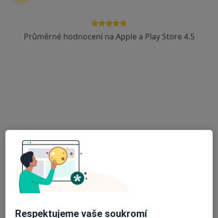
16 názorů
Adresa 1
Adresa 2
Průměrné hodnocení na Apple a Play Store 4.5
ul. Nábělkova 536/2, Kroměříž
•
Mapa
Ordinace
Tento specialista nenabízí online rezervaci termínu na této adrese.
Rezervovat termín
Respektujeme vaše soukromí