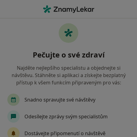
Hla
Neurolog • Kroměříž, zlínský
Filtry
• 1
Mapa
Doporučení neurologové s Vojenská
Pečujte o své zdraví
zdravotní pojišťovna ČR Kroměříž
Jak řadíme výsledky vyhledávání?
Najděte nejlepšího specialistu a objednejte si
návštěvu. Stáhněte si aplikaci a získejte bezplatný
přístup k všem funkcím připraveným pro vás:
Snadno spravujte své návštěvy
Odesílejte zprávy svým specialistům
Pavel Dungl
Dostávejte připomenutí o návštěvě
Neurolog