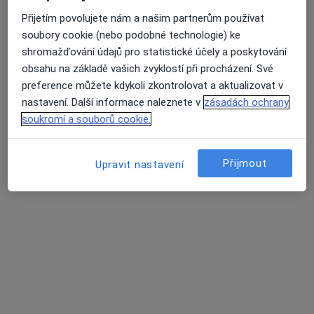
MUDr. Pavlína Slámová
Přijetím povolujete nám a našim partnerům používat
Neurolog
soubory cookie (nebo podobné technologie) ke
7 názorů
shromažďování údajů pro statistické účely a poskytování
Havlíčkova 660/73, Kroměříž
•
Mapa
obsahu na základě vašich zvyklostí při procházení. Své
Kroměřížská nemocnice a.s.
preference můžete kdykoli zkontrolovat a aktualizovat v
Tento specialista nenabízí online rezervaci termínu na této adrese.
nastavení. Další informace naleznete v
zásadách ochrany
soukromí a souborů cookie.
Rezervovat termín
Přijmout
Upravit nastavení
Leona Švecová
Neurolog