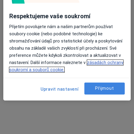
třída Svobody 1067/32, Olomouc
•
Mapa
Poliklinika Olomouc s.r.o.
Respektujeme vaše soukromí
Tento specialista nenabízí online rezervaci termínu na této adrese.
Přijetím povolujete nám a našim partnerům používat
soubory cookie (nebo podobné technologie) ke
Rezervovat termín
shromažďování údajů pro statistické účely a poskytování
obsahu na základě vašich zvyklostí při procházení. Své
preference můžete kdykoli zkontrolovat a aktualizovat v
nastavení. Další informace naleznete v
zásadách ochrany
soukromí a souborů cookie.
Přijmout
Upravit nastavení
Poliklinika Olomouc s.r.o.
·
Více
Neurolog, Chirurg, Dermatolog
57 názorů
třída Svobody 1067/32, Olomouc
•
Mapa