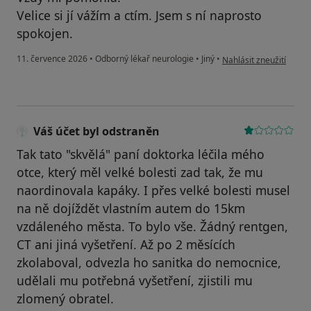
Velice si jí vážím a ctím. Jsem s ní naprosto
spokojen.
podle názoru uživatele 
11. července 2026
•
Odborný lékař neurologie
•
Jiný
•
Nahlásit zneužití
Váš účet byl odstraněn
Tak tato "skvělá" paní doktorka léčila mého
otce, který měl velké bolesti zad tak, že mu
naordinovala kapáky. I přes velké bolesti musel
na ně dojíždět vlastním autem do 15km
vzdáleného města. To bylo vše. Žádný rentgen,
CT ani jiná vyšetření. Až po 2 měsících
zkolaboval, odvezla ho sanitka do nemocnice,
udělali mu potřebná vyšetření, zjistili mu
zlomený obratel.