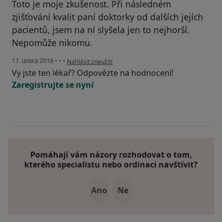
Toto je moje zkušenost. Při následném
zjišťování kvalit paní doktorky od dalších jejích
pacientů, jsem na ní slyšela jen to nejhorší.
Nepomůže nikomu.
podle názoru uživatele Váš účet byl odstraněn
17. února 2016
•
•
•
Nahlásit zneužití
Vy jste ten lékař? Odpovězte na hodnocení!
Zaregistrujte se nyní
Pomáhají vám názory rozhodovat o tom,
kterého specialistu nebo ordinaci navštívit?
Ano
Ne