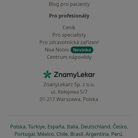
Blog pro pacienty
Pro profesionály
Ceník
Pro specialisty
Pro zdravotnická zařízení
Noa Notes
Novinka
Centrum nápovědy
Kontakt
ZnamyLekar - Hlavní stránka
ZnanyLekarz Sp. z o.o.
ul. Kolejowa 5/7
01-217 Warszawa, Polska
se otevře v nové záložce
se otevře v nové záložce
se otevře v nové záložce
se otevře v nové záložce
se otevře v 
se o
Polska
,
Türkiye
,
España
,
Italia
,
Deutschland
,
Česko
,
se otevře v nové záložce
se otevře v nové záložce
se otevře v nové záložce
se otevře v nové záložc
se otevře v 
se ote
Portugal
,
México
,
Chile
,
Brasil
,
Argentina
,
Perú
,