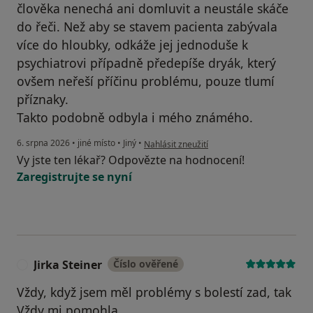
člověka nenechá ani domluvit a neustále skáče
do řeči. Než aby se stavem pacienta zabývala
více do hloubky, odkáže jej jednoduše k
psychiatrovi případně předepíše dryák, který
ovšem neřeší příčinu problému, pouze tlumí
příznaky.
Takto podobně odbyla i mého známého.
podle názoru uživatele M
6. srpna 2026
•
jiné místo
•
Jiný
•
Nahlásit zneužití
Vy jste ten lékař? Odpovězte na hodnocení!
Zaregistrujte se nyní
Jirka Steiner
Číslo ověřené
J
Vždy, když jsem měl problémy s bolestí zad, tak
Vždy mi pomohla.