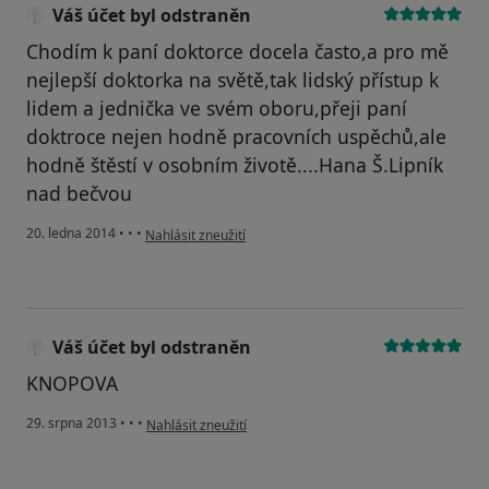
Váš účet byl odstraněn
Chodím k paní doktorce docela často,a pro mě
nejlepší doktorka na světě,tak lidský přístup k
lidem a jednička ve svém oboru,přeji paní
doktroce nejen hodně pracovních uspěchů,ale
hodně štěstí v osobním životě....Hana Š.Lipník
nad bečvou
podle názoru uživatele Váš účet byl odstraněn
20. ledna 2014
•
•
•
Nahlásit zneužití
Váš účet byl odstraněn
KNOPOVA
podle názoru uživatele Váš účet byl odstraněn
29. srpna 2013
•
•
•
Nahlásit zneužití