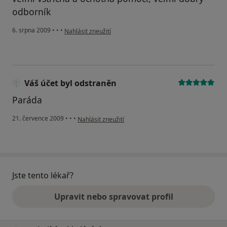
odborník
podle názoru uživatele Pacient
6. srpna 2009
•
•
•
Nahlásit zneužití
Váš účet byl odstraněn
Paráda
podle názoru uživatele Váš účet byl odstraněn
21. července 2009
•
•
•
Nahlásit zneužití
Jste tento lékař?
Upravit nebo spravovat profil