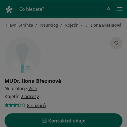
Hla
Co hledáte?
Hlavní Stránka
Neurolog
Kojetín
Ilona Březinová
Změna města
MUDr.
Ilona Březinová
o specializacích
Neurolog
·
Více
Kojetín
2 adresy
8 názorů
Kontaktní údaje