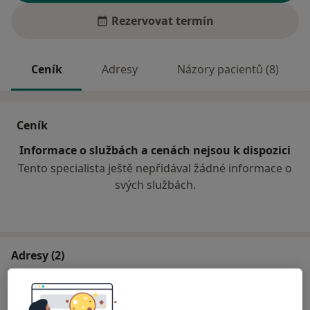
Rezervovat termín
Ceník
Adresy
Názory pacientů (8)
Ceník
Informace o službách a cenách nejsou k dispozici
Tento specialista ještě nepřidával žádné informace o
svých službách.
Adresy (2)
Adresa 1
Adresa 2