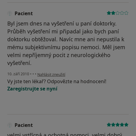
Pacient
Byl jsem dnes na vyšetření u paní doktorky.
Průběh vyšetření mi připadal jako bych paní
doktorku obtěžoval. Navíc mne ani nepustila k
mému subjektivnímu popisu nemoci. Měl jsem
velmi nepříjemný pocit z neurologického
vyšetření.
podle názoru uživatele Pacient
10. září 2010
•
•
•
Nahlásit zneužití
Vy jste ten lékař? Odpovězte na hodnocení!
Zaregistrujte se nyní
Pacient
velmi vstřícná a ochotná pomoci, velmi dobrý