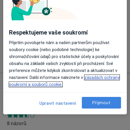
Odborný lékař neurologie
Osecká 309,
Lipník nad Bečvou 75131
Dostupnost
Na této adrese online kalendář není aktivní
Respektujeme vaše soukromí
Co mám v takové situaci udělat?
Přijetím povolujete nám a našim partnerům používat
soubory cookie (nebo podobné technologie) ke
shromažďování údajů pro statistické účely a poskytování
Více
o adrese
obsahu na základě vašich zvyklostí při procházení. Své
preference můžete kdykoli zkontrolovat a aktualizovat v
nastavení. Další informace naleznete v
zásadách ochrany
Názory
soukromí a souborů cookie.
Přidejte svůj názor
Přijmout
Upravit nastavení
8 názorů