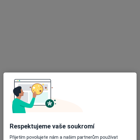
MUDr. Pavel Šmérek
Neurolog
13 názorů
Purkyňova 36, Vyškov
•
Mapa
Neurologická ambulance
Tento specialista nenabízí online rezervaci termínu na této adrese.
Rezervovat termín
K dispozici jsou specialisté
Tito specialisté se nacházejí mimo Vyškov,
jihomoravský, v oblastech blízkých vašemu
vyhledávání.
Respektujeme vaše soukromí
Přijetím povolujete nám a našim partnerům používat