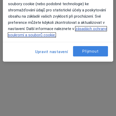
soubory cookie (nebo podobné technologie) ke
shromažďování údajů pro statistické účely a poskytování
obsahu na základě vašich zvyklostí při procházení. Své
preference můžete kdykoli zkontrolovat a aktualizovat v
MUDr. Michaela Dittrich (Albrechtová)
nastavení. Další informace naleznete v
zásadách ochrany
soukromí a souborů cookie.
·
Více
Neurolog
525 názorů
Libušina třída 580/4, Kohoutovice, Brno
•
Mapa
Přijmout
Upravit nastavení
Poliklinika u Alberta, zastávka Voříškova Neuro Help Company s.r.o.
Běžný termín
Hrazeno pojišťovnou
Tento specialista nenabízí online rezervaci termínu na této adrese.
Rezervovat termín
Další specialisté ve vaší oblasti