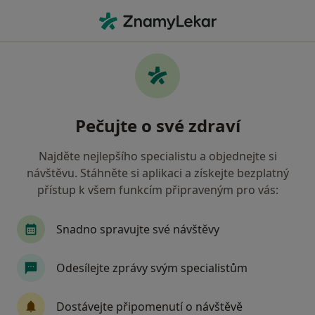
Hla
Neurolog • Vyškov, jihomoravský
Filtry
Mapa
Neurolog Vyškov
Pečujte o své zdraví
Jak řadíme výsledky vyhledávání?
Najděte nejlepšího specialistu a objednejte si
návštěvu. Stáhněte si aplikaci a získejte bezplatný
Jakou pojišťovnu máte?
přístup k všem funkcím připraveným pro vás:
Zdravotní pojišťovna ministerstva vnitra ČR
O
Snadno spravujte své návštěvy
Odesílejte zprávy svým specialistům
Dostávejte připomenutí o návštěvě