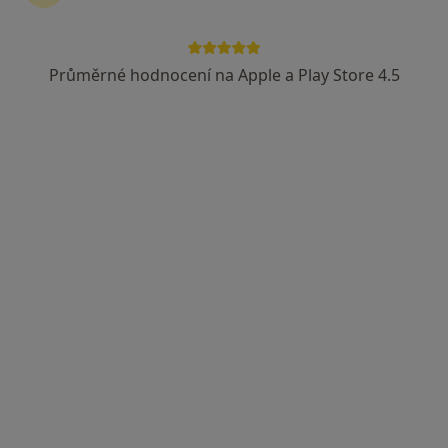
Průměrné hodnocení na Apple a Play Store 4.5
MUDr. Kateřina Ferencová
·
Více
Neurolog
3 názory
Puškinova 420/2a, Vyškov
•
Mapa
Neurologická ambulance Vyškov, s.r.o.
Tento specialista nenabízí online rezervaci termínu na této adrese.
Rezervovat termín