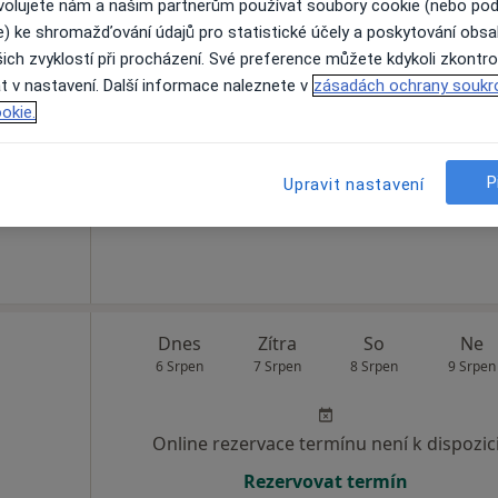
ovolujete nám a našim partnerům používat soubory cookie (nebo po
e) ke shromažďování údajů pro statistické účely a poskytování obs
ko
Dnes
Zítra
So
Ne
ich zvyklostí při procházení. Své preference můžete kdykoli zkontro
6 Srpen
7 Srpen
8 Srpen
9 Srpen
ální
t v nastavení. Další informace naleznete v
zásadách ochrany soukr
íce
okie.
Online rezervace termínu není k dispozic
P
Upravit nastavení
Zobrazit profil
Dnes
Zítra
So
Ne
6 Srpen
7 Srpen
8 Srpen
9 Srpen
Online rezervace termínu není k dispozic
Rezervovat termín