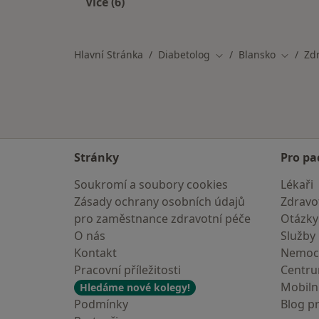
Více (6)
Více v kategorii: Specialisté, kteří m
Hlavní Stránka
Diabetolog
Blansko
Zdr
Změna města
Změna 
Stránky
Pro pa
Soukromí a soubory cookies
Lékaři
Zásady ochrany osobních údajů
Zdravot
pro zaměstnance zdravotní péče
Otázky
O nás
Služby
Kontakt
Nemoc
Pracovní příležitosti
Centr
Mobilní
Hledáme nové kolegy!
Podmínky
Blog p