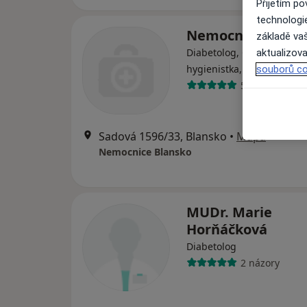
Přijetím p
technologi
Nemocnice Blans
základě vaš
Diabetolog, Chirurg, Dent
aktualizova
·
V
hygienistka, hygienista
souborů co
5 názorů
Sadová 1596/33, Blansko
•
Mapa
Nemocnice Blansko
MUDr. Marie
Horňáčková
Diabetolog
2 názory