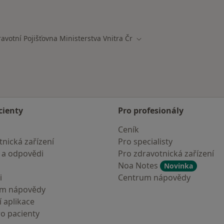
ají smlouvu s Zdravotní pojišťovna ministerstva vnitra ČR
avotní Pojišťovna Ministerstva Vnitra Čr
města
Změna města
cienty
Pro profesionály
Ceník
nická zařízení
Pro specialisty
 a odpovědi
Pro zdravotnická zařízení
Noa Notes
Novinka
i
Centrum nápovědy
um nápovědy
 aplikace
ro pacienty