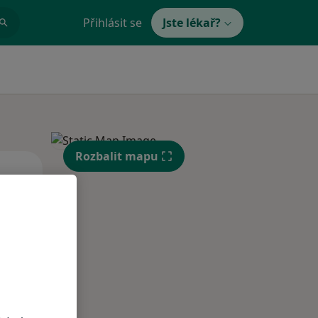
Přihlásit se
Jste lékař?
Rozbalit mapu
Po
Út
St
10 Srpen
11 Srpen
12 Srpen
i