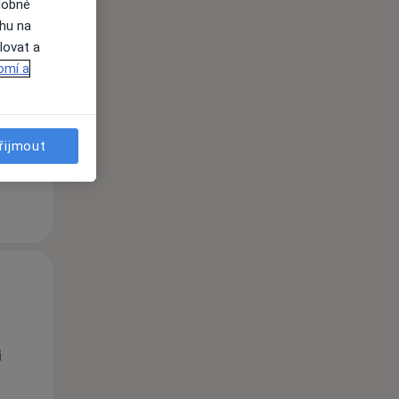
dobné
ahu na
Po
Út
St
lovat a
10 Srpen
11 Srpen
12 Srpen
omí a
i
řijmout
Po
Út
St
10 Srpen
11 Srpen
12 Srpen
i