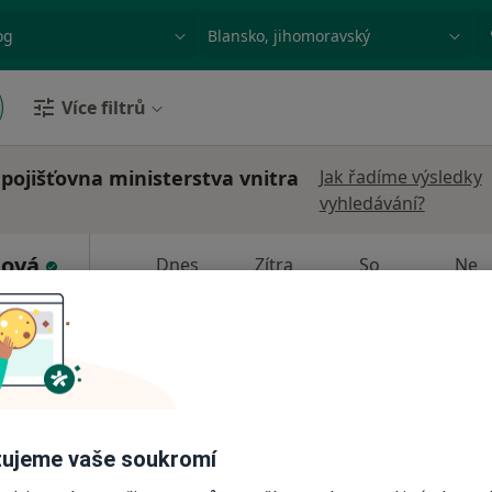
ace, nemoc nebo příjmení
Město nebo region
Více filtrů
pojišťovna ministerstva vnitra
Jak řadíme výsledky
vyhledávání?
tová
Dnes
Zítra
So
Ne
6 Srpen
7 Srpen
8 Srpen
9 Srpen
ce
Online rezervace termínu není k dispozic
Rezervovat termín
ujeme vaše soukromí