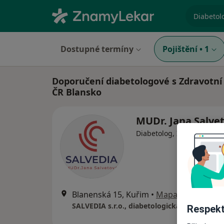
specializ
Dostupné termíny
Pojištění
•
1
Doporučení diabetologové s Zdravotní 
ČR Blansko
MUDr. Jana Salve
·
Ví
Diabetolog, Internista
Blanenská 15, Kuřim
•
Mapa
SALVEDIA s.r.o., diabetologická ambulance
Respekt