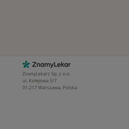
Kontakt
ZnamyLekar - Hlavní stránka
ZnanyLekarz Sp. z o.o.
ul. Kolejowa 5/7
01-217 Warszawa, Polska