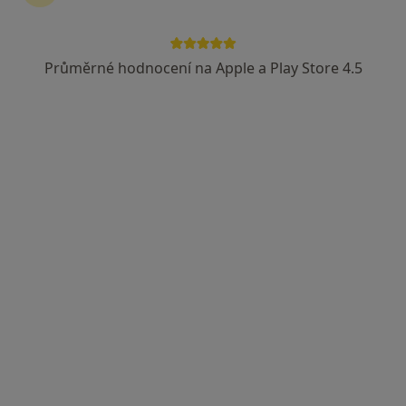
45 názorů
Růžové náměstí 14, Boskovice
•
Mapa
Průměrné hodnocení na Apple a Play Store 4.5
Praktický lékař pro děti a dorost, odborný dětský lékař, péče o rizikové novorozence a kojence
Tento specialista nenabízí online rezervaci termínu na této adrese.
Rezervovat termín
MUDr. Eva Kalová
Pediatr
15 názorů