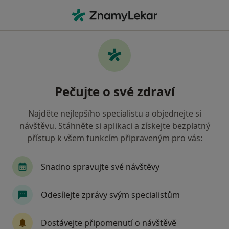
Hla
Pediatr • Blansko, jihomoravský
Filtry
• 1
Mapa
Doporučení pediatři s Zdravotní pojišťovna
Pečujte o své zdraví
ministerstva vnitra ČR Blansko
Jak řadíme výsledky vyhledávání?
Najděte nejlepšího specialistu a objednejte si
návštěvu. Stáhněte si aplikaci a získejte bezplatný
přístup k všem funkcím připraveným pro vás:
Snadno spravujte své návštěvy
Odesílejte zprávy svým specialistům
MUDr. Miroslav Klíma
Dostávejte připomenutí o návštěvě
·
Více
Pediatr