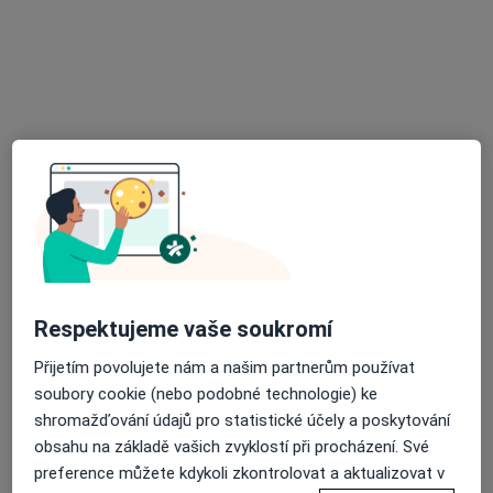
Ordinace
Tento specialista nenabízí online rezervaci termínu na této adrese.
Rezervovat termín
Respektujeme vaše soukromí
MUDr. Helena Kotlánová
Přijetím povolujete nám a našim partnerům používat
Pediatr
soubory cookie (nebo podobné technologie) ke
16 názorů
shromažďování údajů pro statistické účely a poskytování
Sadová 33, Blansko
•
Mapa
obsahu na základě vašich zvyklostí při procházení. Své
Praktický lékař pro děti a dorost
preference můžete kdykoli zkontrolovat a aktualizovat v