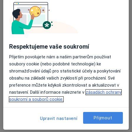
Hudcova 74, Brno
•
Mapa
NEUROLOGIE-REHABILITACE s.r.o.
Tento specialista nenabízí online rezervaci termínu na této adrese.
Rezervovat termín
Respektujeme vaše soukromí
Přijetím povolujete nám a našim partnerům používat
soubory cookie (nebo podobné technologie) ke
shromažďování údajů pro statistické účely a poskytování
obsahu na základě vašich zvyklostí při procházení. Své
preference můžete kdykoli zkontrolovat a aktualizovat v
nastavení. Další informace naleznete v
zásadách ochrany
soukromí a souborů cookie.
MUDr. Ilona Karasová
Neurolog
15 názorů
Přijmout
Upravit nastavení
Vránova 172, Brno
•
Mapa