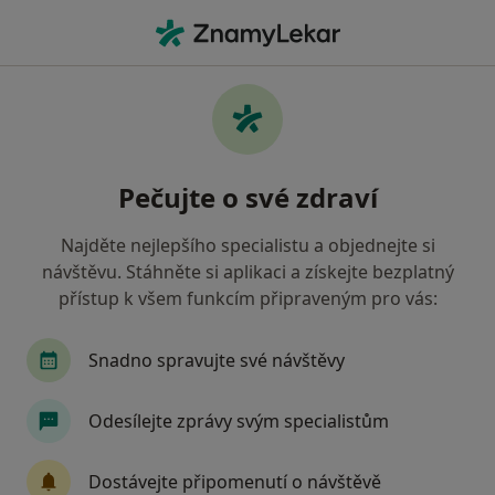
Hla
Neurolog • Blansko, jihomoravský
Filtry
• 1
Mapa
Doporučení neurologové s Zdravotní
Pečujte o své zdraví
pojišťovna ministerstva vnitra ČR Blansko
Jak řadíme výsledky vyhledávání?
Najděte nejlepšího specialistu a objednejte si
návštěvu. Stáhněte si aplikaci a získejte bezplatný
přístup k všem funkcím připraveným pro vás:
Snadno spravujte své návštěvy
Odesílejte zprávy svým specialistům
Doc. MUDr. Radomír Šlapal
Dostávejte připomenutí o návštěvě
·
Více
Neurolog