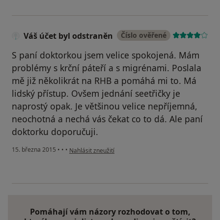
Váš účet byl odstraněn
Číslo ověřené
S paní doktorkou jsem velice spokojená. Mám
problémy s krční páteří a s migrénami. Poslala
mě již několikrát na RHB a pomáhá mi to. Má
lidský přístup. Ovšem jednání seetřičky je
naprostý opak. Je většinou velice nepříjemná,
neochotná a nechá vás čekat co to dá. Ale paní
doktorku doporučuji.
podle názoru uživatele Váš účet byl odstraněn
15. března 2015
•
•
•
Nahlásit zneužití
Pomáhají vám názory rozhodovat o tom,