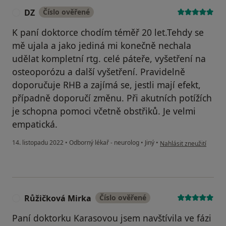
DZ
Číslo ověřené
D
K paní doktorce chodím téměř 20 let.Tehdy se
mě ujala a jako jediná mi konečně nechala
udělat kompletní rtg. celé páteře, vyšetření na
osteoporózu a další vyšetření. Pravidelně
doporučuje RHB a zajímá se, jestli mají efekt,
případně doporučí změnu. Při akutních potížích
je schopna pomoci včetně obstřiků. Je velmi
empatická.
podle názoru uživatele
14. listopadu 2022
•
Odborný lékař - neurolog
•
Jiný
•
Nahlásit zneužití
Růžičková Mirka
Číslo ověřené
R
Paní doktorku Karasovou jsem navštívila ve fázi