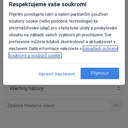
Respektujeme vaše soukromí
Přijetím povolujete nám a našim partnerům používat
soubory cookie (nebo podobné technologie) ke
15 názorů
shromažďování údajů pro statistické účely a poskytování
obsahu na základě vašich zvyklostí při procházení. Své
Recenze pacientů jsou pro nás důležité.
preference můžete kdykoli zkontrolovat a aktualizovat v
Specialisté nemají možnost zaplatit za
nastavení. Další informace naleznete v
zásadách ochrany
odstranění nebo změnu recenze pacienta.
soukromí a souborů cookie.
Další informace o názorech
Další informace.
Přijmout
Upravit nastavení
Hledejte v názorech