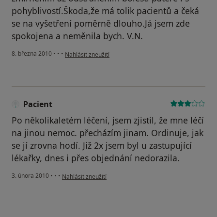
pohyblivostí.Škoda,že má tolik pacientů a čeká
se na vyšetření poměrně dlouho.Já jsem zde
spokojena a neměnila bych. V.N.
podle názoru uživatele Pacient
8. března 2010
•
•
•
Nahlásit zneužití
Pacient
Po několikaletém léčení, jsem zjistil, že mne léčí
na jinou nemoc. přecházím jinam. Ordinuje, jak
se jí zrovna hodí. Již 2x jsem byl u zastupující
lékařky, dnes i přes objednání nedorazila.
podle názoru uživatele Pacient
3. února 2010
•
•
•
Nahlásit zneužití