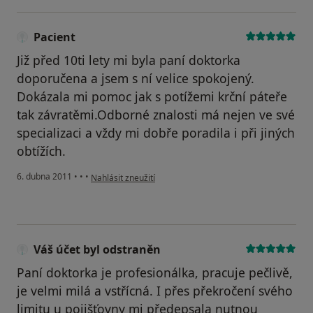
Pacient
Již před 10ti lety mi byla paní doktorka
doporučena a jsem s ní velice spokojený.
Dokázala mi pomoc jak s potížemi krční páteře
tak závratěmi.Odborné znalosti má nejen ve své
specializaci a vždy mi dobře poradila i při jiných
obtížích.
podle názoru uživatele Pacient
6. dubna 2011
•
•
•
Nahlásit zneužití
Váš účet byl odstraněn
Paní doktorka je profesionálka, pracuje pečlivě,
je velmi milá a vstřícná. I přes překročení svého
limitu u pojišťovny mi předepsala nutnou