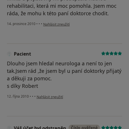
rehabilitaci, která mi moc pomohla. Jsem moc
ráda, že mohu k této paní doktorce chodit.
podle názoru uživatele Váš účet byl odstraněn
14. prosince 2010
•
•
•
Nahlásit zneužití
Pacient
Dlouho jsem hledal neurologa a není to jen
tak.Jsem rád ,že jsem byl u paní doktorky přijatý
a děkuji za pomoc.
s díky Robert
podle názoru uživatele Pacient
12. října 2010
•
•
•
Nahlásit zneužití
Váš účet byl odstraněn
Číslo ověřené