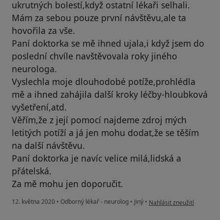
ukrutných bolestí,když ostatní lékaři selhali.
Mám za sebou pouze první návštěvu,ale ta
hovořila za vše.
Paní doktorka se mě ihned ujala,i když jsem do
poslední chvíle navštěvovala roky jiného
neurologa.
Vyslechla moje dlouhodobé potíže,prohlédla
mě a ihned zahájila další kroky léčby-hloubková
vyšetření,atd.
Věřím,že z její pomocí najdeme zdroj mých
letitých potíží a já jen mohu dodat,že se těším
na další návštěvu.
Paní doktorka je navíc velice milá,lidská a
přátelská.
Za mě mohu jen doporučit.
podle názoru uživatele Rů
12. května 2020
•
Odborný lékař - neurolog
•
Jiný
•
Nahlásit zneužití