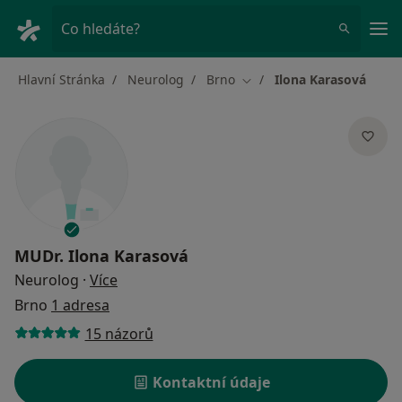
Hla
Co hledáte?
Hlavní Stránka
Neurolog
Brno
Ilona Karasová
Změna města
MUDr.
Ilona Karasová
o specializacích
Neurolog
·
Více
Brno
1 adresa
15 názorů
Kontaktní údaje