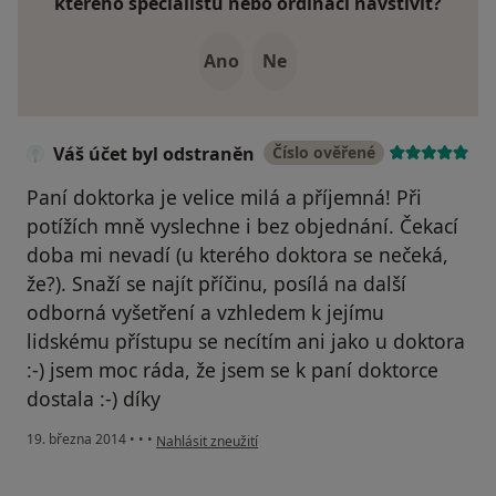
kterého specialistu nebo ordinaci navštívit?
Ano
Ne
Váš účet byl odstraněn
Číslo ověřené
Paní doktorka je velice milá a příjemná! Při
potížích mně vyslechne i bez objednání. Čekací
doba mi nevadí (u kterého doktora se nečeká,
že?). Snaží se najít příčinu, posílá na další
odborná vyšetření a vzhledem k jejímu
lidskému přístupu se necítím ani jako u doktora
:-) jsem moc ráda, že jsem se k paní doktorce
dostala :-) díky
podle názoru uživatele Váš účet byl odstraněn
19. března 2014
•
•
•
Nahlásit zneužití