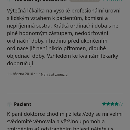
Výtečná lékařka na vysoké profesionální úrovni
s lidským vztahem k pacientům, komisní a
nepříjemná sestra. Krátká ordinační doba s ne
plně hodnotným zástupem, nedodržování
ordinační doby, i hodinu před ukončením
ordinace již není nikdo přítomen, dlouhé
objednací doby. Vzhledem ke kvalitám lékařky
doporučuji.
podle názoru uživatele Váš účet byl odstraněn
11. března 2010
•
•
•
Nahlásit zneužití
Pacient
K paní doktorce chodím již leta.Vždy se mi velmi
svědomitě věnovala a většinou pomohla
zmírněním až odstraněním bolestí páteře i s