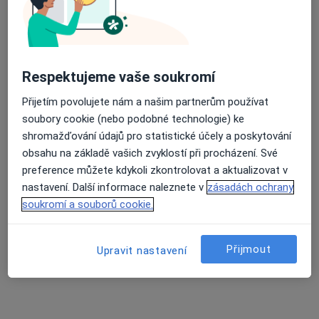
18 názorů
Masarykova 1355/12, Blansko
•
Mapa
Ambulance dětské neurologie
Respektujeme vaše soukromí
Tento specialista nenabízí online rezervaci termínu na této adrese.
Přijetím povolujete nám a našim partnerům používat
Rezervovat termín
soubory cookie (nebo podobné technologie) ke
shromažďování údajů pro statistické účely a poskytování
obsahu na základě vašich zvyklostí při procházení. Své
preference můžete kdykoli zkontrolovat a aktualizovat v
nastavení. Další informace naleznete v
zásadách ochrany
soukromí a souborů cookie.
Přijmout
Upravit nastavení
Soukromá klinika LOGO s.r.o.
·
Více
Neurolog, Internista, Logoped
9 názorů