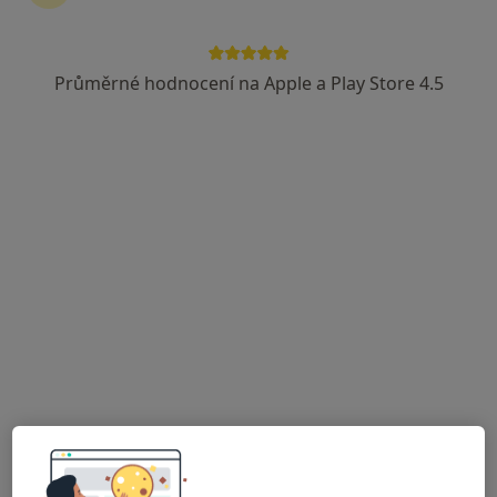
525 názorů
Libušina třída 580/4, Kohoutovice, Brno
•
Mapa
Průměrné hodnocení na Apple a Play Store 4.5
Poliklinika u Alberta, zastávka Voříškova Neuro Help Company s.r.o.
Běžný termín
Hrazeno pojišťovnou
Tento specialista nenabízí online rezervaci termínu na této adrese.
Rezervovat termín
Doc. MUDr. Radomír Šlapal
·
Více
Neurolog