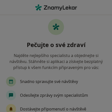
Hla
Neurolog • Brno, jihomoravský
Filtry
• 1
Mapa
Doporučení neurologové s Všeobecná
Pečujte o své zdraví
zdravotní pojišťovna Brno
Jak řadíme výsledky vyhledávání?
Najděte nejlepšího specialistu a objednejte si
návštěvu. Stáhněte si aplikaci a získejte bezplatný
přístup k všem funkcím připraveným pro vás:
Snadno spravujte své návštěvy
Odesílejte zprávy svým specialistům
MUDr. Michaela Dittrich (Albrechtová)
Dostávejte připomenutí o návštěvě
·
Více
Neurolog