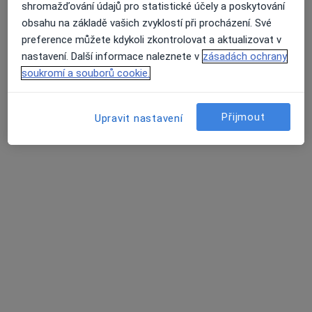
Odborný lékař neurologie
shromažďování údajů pro statistické účely a poskytování
obsahu na základě vašich zvyklostí při procházení. Své
Tento specialista nenabízí online rezervaci termínu na této adrese.
preference můžete kdykoli zkontrolovat a aktualizovat v
Rezervovat termín
nastavení. Další informace naleznete v
zásadách ochrany
soukromí a souborů cookie.
Přijmout
Upravit nastavení
Poliklinika Hrabůvka s.r.o.
·
Více
Neurolog, Alergolog, Chirurg
236 názorů
Dr. Martínka 7/1491, Ostrava
•
Mapa
Poliklinika Hrabůvka s.r.o.