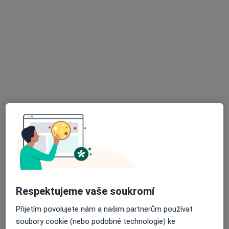
Horní 940, Frenštát pod Radhoštěm
•
Mapa
Odborný lékař neurologie, prac.fyzio
Tento specialista nenabízí online rezervaci termínu na této adrese.
Rezervovat termín
MUDr. Jozef Matúš
Respektujeme vaše soukromí
Neurolog
20 názorů
Přijetím povolujete nám a našim partnerům používat
Dělnická 24, Havířov
•
Mapa
soubory cookie (nebo podobné technologie) ke