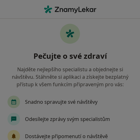
Hla
Neurolog • Frýdek-Místek, moravskoslezský
Filtry
• 1
Mapa
Doporučení neurologové s Všeobecná
Pečujte o své zdraví
zdravotní pojišťovna Frýdek-Místek
Jak řadíme výsledky vyhledávání?
Najděte nejlepšího specialistu a objednejte si
návštěvu. Stáhněte si aplikaci a získejte bezplatný
přístup k všem funkcím připraveným pro vás:
Snadno spravujte své návštěvy
Odesílejte zprávy svým specialistům
MUDr. Petr Kuba
Dostávejte připomenutí o návštěvě
·
Více
Neurolog