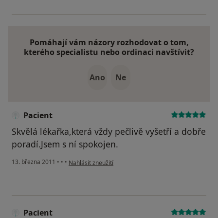
Pomáhají vám názory rozhodovat o tom,
kterého specialistu nebo ordinaci navštívit?
Ano
Ne
Pacient
Skvělá lékařka,která vždy pečlivě vyšetří a dobře
poradí.Jsem s ní spokojen.
podle názoru uživatele Pacient
13. března 2011
•
•
•
Nahlásit zneužití
Pacient