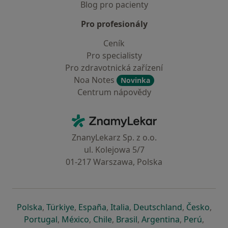
Blog pro pacienty
Pro profesionály
Ceník
Pro specialisty
Pro zdravotnická zařízení
Noa Notes
Novinka
Centrum nápovědy
Kontakt
ZnamyLekar - Hlavní stránka
ZnanyLekarz Sp. z o.o.
ul. Kolejowa 5/7
01-217 Warszawa, Polska
se otevře v nové záložce
se otevře v nové záložce
se otevře v nové záložce
se otevře v nové záložce
se otevře v 
se o
Polska
,
Türkiye
,
España
,
Italia
,
Deutschland
,
Česko
,
se otevře v nové záložce
se otevře v nové záložce
se otevře v nové záložce
se otevře v nové záložc
se otevře v 
se ote
Portugal
,
México
,
Chile
,
Brasil
,
Argentina
,
Perú
,