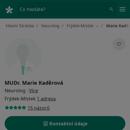
Hla
Co hledáte?
Hlavní Stránka
Neurolog
Frýdek-Místek
Marie Kadě
Změna města
MUDr.
Marie Kaděrová
o specializacích
Neurolog
·
Více
Frýdek-Místek
1 adresa
15 názorů
Kontaktní údaje