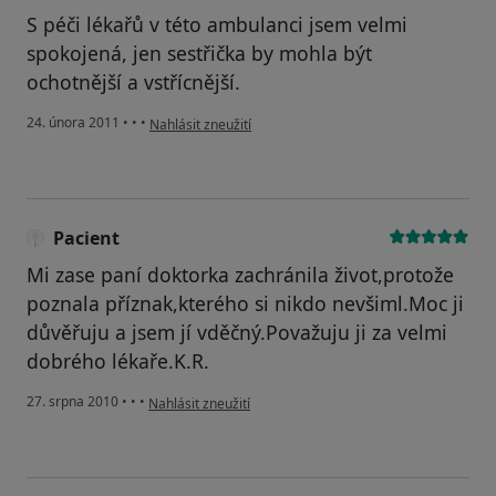
S péči lékařů v této ambulanci jsem velmi
spokojená, jen sestřička by mohla být
ochotnější a vstřícnější.
podle názoru uživatele Pacient
24. února 2011
•
•
•
Nahlásit zneužití
Pacient
Mi zase paní doktorka zachránila život,protože
poznala příznak,kterého si nikdo nevšiml.Moc ji
důvěřuju a jsem jí vděčný.Považuju ji za velmi
dobrého lékaře.K.R.
podle názoru uživatele Pacient
27. srpna 2010
•
•
•
Nahlásit zneužití