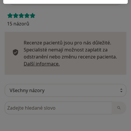
15 názorů
Recenze pacientů jsou pro nás důležité.
Specialisté nemají možnost zaplatit za
odstranění nebo změnu recenze pacienta.
Další informace o názorech
Další informace.
Hledejte v názorech