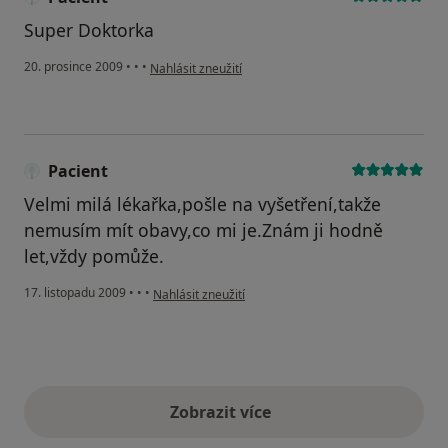
Super Doktorka
podle názoru uživatele Pacient
20. prosince 2009
•
•
•
Nahlásit zneužití
Pacient
Velmi milá lékařka,pošle na vyšetření,takže
nemusím mít obavy,co mi je.Znám ji hodně
let,vždy pomůže.
podle názoru uživatele Pacient
17. listopadu 2009
•
•
•
Nahlásit zneužití
Zobrazit více
výše uvedené názory