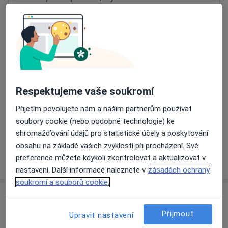
Přiblížit mapu
se otevře v nové záložce
Dostupnost
Na této adrese online kalendář není aktivní
Co mám v takové situaci udělat?
Respektujeme vaše soukromí
Způsoby platby (soukromé návštěvy)
Přijetím povolujete nám a našim partnerům používat
Na teto adrese lékař přijímá pacienty na pojišťovnu
soubory cookie (nebo podobné technologie) ke
Detaily
shromažďování údajů pro statistické účely a poskytování
obsahu na základě vašich zvyklostí při procházení. Své
Více
preference můžete kdykoli zkontrolovat a aktualizovat v
o adrese
nastavení. Další informace naleznete v
zásadách ochrany
soukromí a souborů cookie.
Názory
Přijmout
Upravit nastavení
Přidejte svůj názor