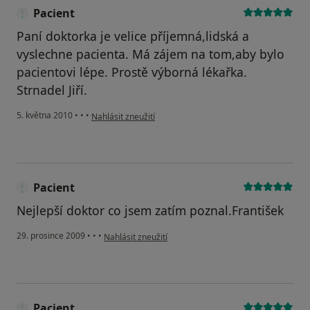
Pacient
Paní doktorka je velice příjemná,lidská a
vyslechne pacienta. Má zájem na tom,aby bylo
pacientovi lépe. Prostě výborná lékařka.
Strnadel Jiří.
podle názoru uživatele Pacient
5. května 2010
•
•
•
Nahlásit zneužití
Pacient
Nejlepší doktor co jsem zatím poznal.František
podle názoru uživatele Pacient
29. prosince 2009
•
•
•
Nahlásit zneužití
Pacient