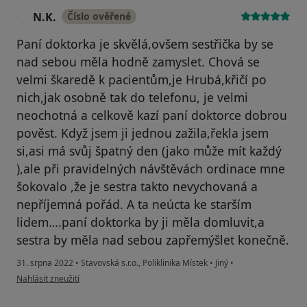
N.K.
Číslo ověřené
N
Paní doktorka je skvělá,ovšem sestřička by se
nad sebou měla hodně zamyslet. Chová se
velmi škaredě k pacientům,je Hrubá,křičí po
nich,jak osobně tak do telefonu, je velmi
neochotná a celkově kazí paní doktorce dobrou
pověst. Když jsem ji jednou zažila,řekla jsem
si,asi má svůj špatný den (jako může mít každý
),ale při pravidelných návštěvách ordinace mne
šokovalo ,že je sestra takto nevychovaná a
nepříjemná pořád. A ta neúcta ke starším
lidem….paní doktorka by ji měla domluvit,a
sestra by měla nad sebou zapřemýšlet konečně.
31. srpna 2022
•
Stavovská s.r.o., Poliklinika Místek
•
Jiný
•
podle názoru uživatele N.K.
Nahlásit zneužití