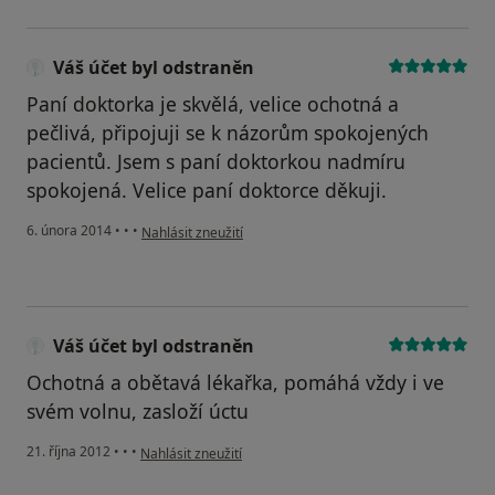
Váš účet byl odstraněn
Paní doktorka je skvělá, velice ochotná a
pečlivá, připojuji se k názorům spokojených
pacientů. Jsem s paní doktorkou nadmíru
spokojená. Velice paní doktorce děkuji.
podle názoru uživatele Váš účet byl odstraněn
6. února 2014
•
•
•
Nahlásit zneužití
Váš účet byl odstraněn
Ochotná a obětavá lékařka, pomáhá vždy i ve
svém volnu, zasloží úctu
podle názoru uživatele Váš účet byl odstraněn
21. října 2012
•
•
•
Nahlásit zneužití