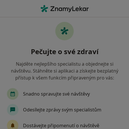
Hla
Neurolog • Třinec, moravskoslezský
Filtry
Mapa
Neurolog Třinec
Pečujte o své zdraví
Jak řadíme výsledky vyhledávání?
Najděte nejlepšího specialistu a objednejte si
návštěvu. Stáhněte si aplikaci a získejte bezplatný
Jakou pojišťovnu máte?
přístup k všem funkcím připraveným pro vás:
Oborová zdravotní pojišťovna
Vojenská zdravo
Snadno spravujte své návštěvy
Odesílejte zprávy svým specialistům
Dostávejte připomenutí o návštěvě