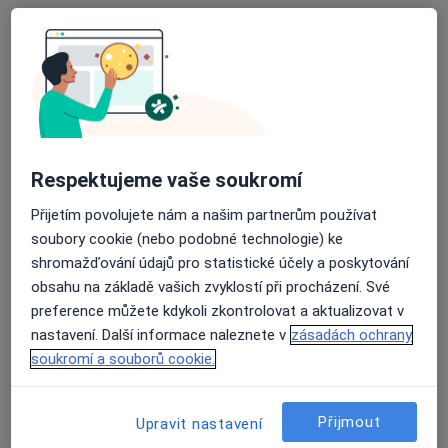
Neurolog
11 názorů
Dělnická 24, Havířov
•
Mapa
Odborný lékař neurologie
Tento specialista nenabízí online rezervaci termínu na této adrese.
Rezervovat termín
Respektujeme vaše soukromí
Přijetím povolujete nám a našim partnerům používat
soubory cookie (nebo podobné technologie) ke
shromažďování údajů pro statistické účely a poskytování
obsahu na základě vašich zvyklostí při procházení. Své
preference můžete kdykoli zkontrolovat a aktualizovat v
nastavení. Další informace naleznete v
zásadách ochrany
soukromí a souborů cookie.
Marieta Ferencová
Neurolog
Přijmout
Upravit nastavení
21 názorů