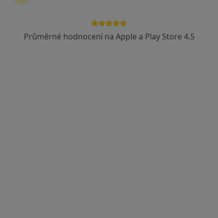
Průměrné hodnocení na Apple a Play Store 4.5
Daniel Ryška
Neurolog
11 názorů
Dělnická 24, Havířov
•
Mapa
Nemocnice spoloklinikou Havířov, p.o.
Tento specialista nenabízí online rezervaci termínu na této adrese.
Rezervovat termín