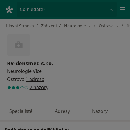
Hla
Co hledáte?
Hlavní Stránka
Zařízení
Neurologie
Ostrava
R
Změna města
Změna 
RV-densmed s.r.o.
Neurologie
Více
Ostrava
1 adresa
2 názory
Specialisté
Adresy
Názory
Podívejte se na další kliniky