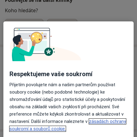
Koho hledáte?
Neurolog
Zubař
Hledejte jinou specializaci
Specialisté
Ověřte svou pojišťovnu
Neurolog
Respektujeme vaše soukromí
Přijetím povolujete nám a našim partnerům používat
soubory cookie (nebo podobné technologie) ke
MUDr. Danuše Roubcová
shromažďování údajů pro statistické účely a poskytování
Neurolog
obsahu na základě vašich zvyklostí při procházení. Své
preference můžete kdykoli zkontrolovat a aktualizovat v
23 názorů
nastavení. Další informace naleznete v
zásadách ochrany
soukromí a souborů cookie.