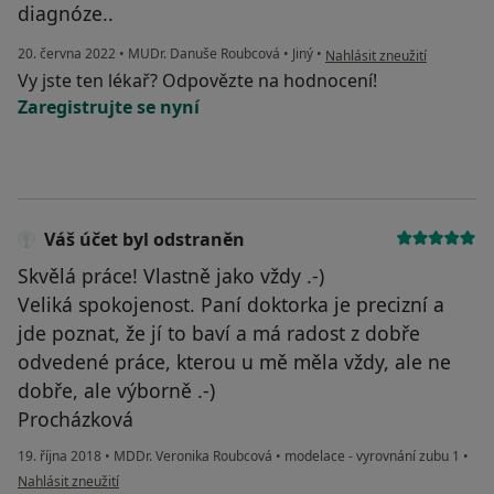
diagnóze..
podle názoru uživatele TK
20. června 2022
•
MUDr. Danuše Roubcová
•
Jiný
•
Nahlásit zneužití
Vy jste ten lékař? Odpovězte na hodnocení!
Zaregistrujte se nyní
Váš účet byl odstraněn
Skvělá práce! Vlastně jako vždy .-)
Veliká spokojenost. Paní doktorka je precizní a
jde poznat, že jí to baví a má radost z dobře
odvedené práce, kterou u mě měla vždy, ale ne
dobře, ale výborně .-)
Procházková
19. října 2018
•
MDDr. Veronika Roubcová
•
modelace - vyrovnání zubu 1
•
podle názoru uživatele Váš účet byl odstraněn
Nahlásit zneužití