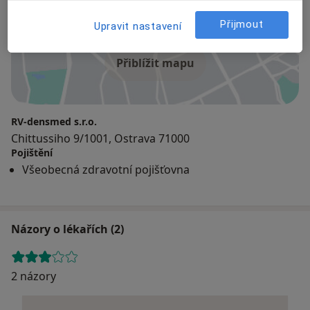
Adresa
Přijmout
Upravit nastavení
Přiblížit mapu
RV-densmed s.r.o.
Chittussiho 9/1001, Ostrava 71000
Pojištění
Všeobecná zdravotní pojišťovna
Názory o lékařích (2)
2 názory