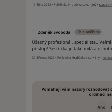
podle náz
11. října 2022
•
Poliklinika Hrabůvka s.r.o.
•
Jiný
•
Nahlásit 
Zdeněk Svoboda
Číslo ověřené
Z
Úžasný profesionál, specialista.. Velmi
přístup! Sestřička je také milá a ochotn
podle 
30. března 2021
•
Poliklinika Hrabůvka s.r.o.
•
Jiný
•
Nahlási
Pomáhají vám názory rozhodovat o 
ordinaci na
Ano