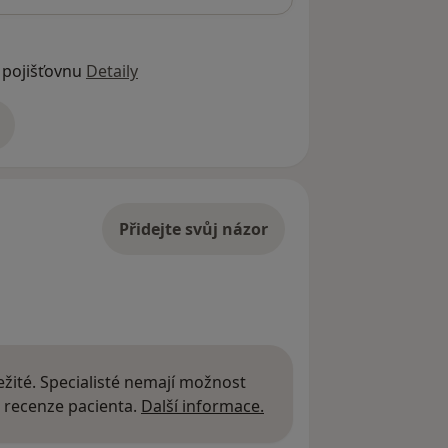
 pojišťovnu
Detaily
adrese
Přidejte svůj názor
žité. Specialisté nemají možnost
Další informace o názor
 recenze pacienta.
Další informace.