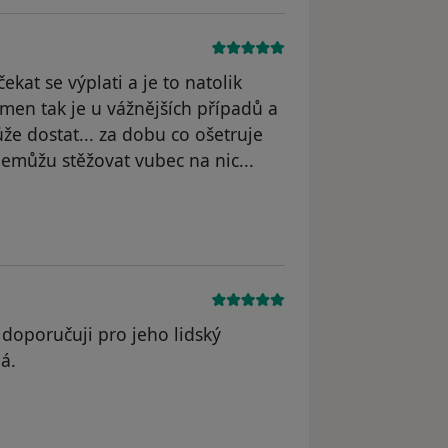
čekat se výplati a je to natolik
omen tak je u vážnějších případů a
že dostat... za dobu co ošetruje
nemůžu stěžovat vubec na nic...
 odstraněn
 doporučuji pro jeho lidský
á.
odstraněn