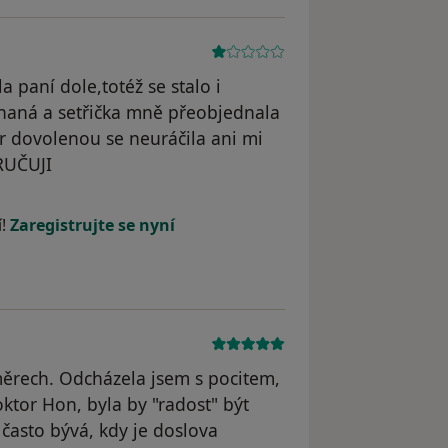
a paní dole,totéž se stalo i
naná a setřička mně přeobjednala
 dovolenou se neuráčila ani mi
RUČUJI
dstraněn
í!
Zaregistrujte se nyní
měrech. Odcházela jsem s pocitem,
oktor Hon, byla by "radost" být
často bývá, kdy je doslova