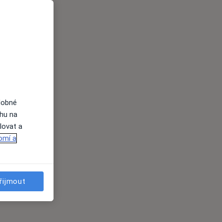
dobné
ahu na
lovat a
omí a
řijmout