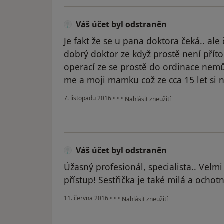
Váš účet byl odstraněn
Je fakt že se u pana doktora čeká.. ale 
dobrý doktor ze když prostě není přít
operací ze se prostě do ordinace nemů
me a moji mamku což ze cca 15 let si 
podle názoru uživatele Váš účet byl
7. listopadu 2016
•
•
•
Nahlásit zneužití
Váš účet byl odstraněn
Úžasný profesionál, specialista.. Velmi
přístup! Sestřička je také milá a ochotn
podle názoru uživatele Váš účet byl 
11. června 2016
•
•
•
Nahlásit zneužití