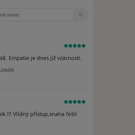
zorech
tě. Empatie je dnes již vzácností.
zoru uživatele KN
 zneužití
k !!! Vlídný přístup,snaha řešit