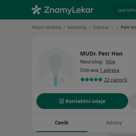
specializ
Hlavní Stránka
Neurolog
Ostrava
Petr H
Změna měst
MUDr.
Petr Hon
o special
Neurolog
·
Více
Ostrava
1 adresa
22 názorů
Kontaktní údaje
Ceník
Adresy