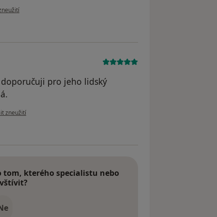
oru uživatele JB
zneužití
 doporučuji pro jeho lidský
á.
názoru uživatele Zdeněk Svoboda
t zneužití
tom, kterého specialistu nebo
vštívit?
Ne