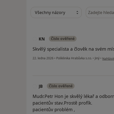
Hledejte v ná
KN
Číslo ověřené
K
Skvělý specialista a člověk na svém mís
podle ná
22. ledna 2026
•
Poliklinika Hrabůvka s.r.o.
•
Jiný
•
Nahlásit
JB
Číslo ověřené
J
Mudr.Petr Hon je skvělý lékař a odborní
pacientův stav.Prostě profík.
pacientův problém ,