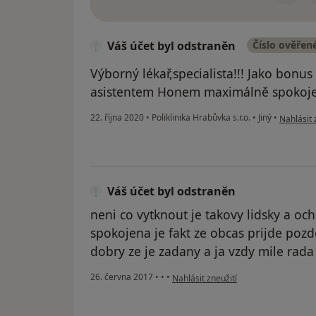
Váš účet byl odstraněn
Číslo ověřen
Výborný lékař,specialista!!! Jako bonu
asistentem Honem maximálně spokojen
podle náz
22. října 2020
•
Poliklinika Hrabůvka s.r.o.
•
Jiný
•
Nahlásit 
Váš účet byl odstraněn
neni co vytknout je takovy lidsky a o
spokojena je fakt ze obcas prijde pozde
dobry ze je zadany a ja vzdy mile rad
podle názoru uživatele Váš účet byl 
26. června 2017
•
•
•
Nahlásit zneužití