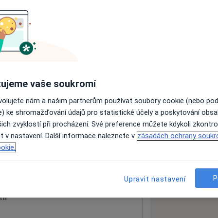
ách nejsou k dispozici
ádné informace o svých službách.
ujeme vaše soukromí
ovolujete nám a našim partnerům používat soubory cookie (nebo po
e) ke shromažďování údajů pro statistické účely a poskytování obs
ich zvyklostí při procházení. Své preference můžete kdykoli zkontro
t v nastavení. Další informace naleznete v
zásadách ochrany soukr
a
70030
okie.
 mapu
 otevře v nové záložce
P
Upravit nastavení
ní