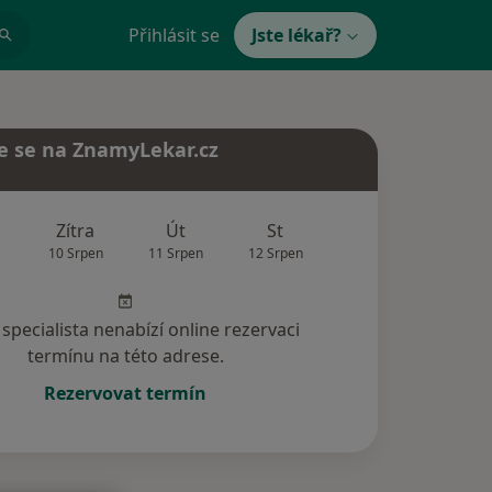
Přihlásit se
Jste lékař?
e se na ZnamyLekar.cz
Zítra
Út
St
Čt
Pá
10 Srpen
11 Srpen
12 Srpen
13 Srpen
14 Srp
specialista nenabízí online rezervaci
termínu na této adrese.
Rezervovat termín