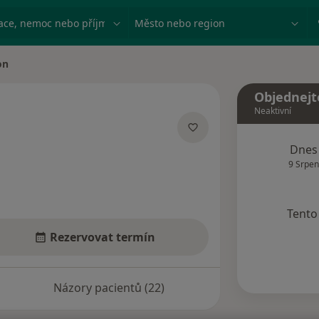
ace, nemoc nebo příjmení
Město nebo region
on
a
Objednejt
Neaktivní
izacích
Dnes
9 Srpen
Tento 
Rezervovat termín
Názory pacientů (22)