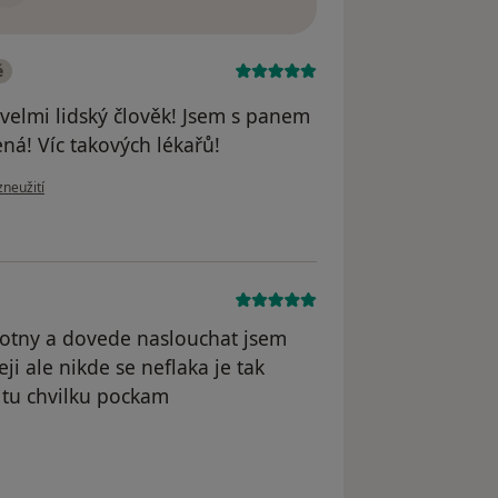
é
s velmi lidský člověk! Jsem s panem
á! Víc takových lékařů!
oru uživatele Váš účet byl odstraněn
zneužití
chotny a dovede naslouchat jsem
ji ale nikde se neflaka je tak
a tu chvilku pockam
odstraněn