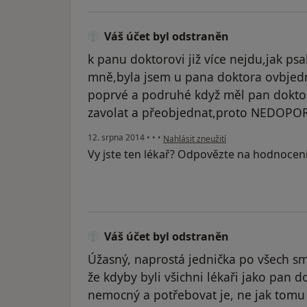
Váš účet byl odstraněn
k panu doktorovi již více nejdu,jak psal
mně,byla jsem u pana doktora ovbjed
poprvé a podruhé když měl pan doktor
zavolat a přeobjednat,proto NEDOPO
podle názoru uživatele Váš účet byl o
12. srpna 2014
•
•
•
Nahlásit zneužití
Vy jste ten lékař? Odpovězte na hodnocen
Váš účet byl odstraněn
Úžasný, naprostá jednička po všech s
že kdyby byli všichni lékaři jako pan d
nemocný a potřebovat je, ne jak tomu 