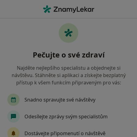
Hla
Gynekolog • Frýdek-Místek, moravskoslezský
Filtry
• 1
Mapa
Doporučení gynekologové s Všeobecná
Pečujte o své zdraví
zdravotní pojišťovna Frýdek-Místek
Jak řadíme výsledky vyhledávání?
Najděte nejlepšího specialistu a objednejte si
návštěvu. Stáhněte si aplikaci a získejte bezplatný
přístup k všem funkcím připraveným pro vás:
Snadno spravujte své návštěvy
Odesílejte zprávy svým specialistům
MUDr. Richard Lachčina
Dostávejte připomenutí o návštěvě
·
Více
Gynekolog