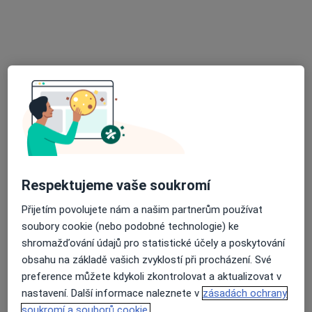
21 názorů
Zádvoří 479, Brušperk
•
Mapa
Ambulance Brušperk s.r.o
Tento specialista nenabízí online rezervaci termínu na této adrese.
Rezervovat termín
K dispozici jsou specialisté
Respektujeme vaše soukromí
Tito specialisté se nacházejí mimo Frýdek-Místek,
moravskoslezský, v oblastech blízkých vašemu
Přijetím povolujete nám a našim partnerům používat
vyhledávání.
soubory cookie (nebo podobné technologie) ke
shromažďování údajů pro statistické účely a poskytování
obsahu na základě vašich zvyklostí při procházení. Své
preference můžete kdykoli zkontrolovat a aktualizovat v
nastavení. Další informace naleznete v
zásadách ochrany
soukromí a souborů cookie.