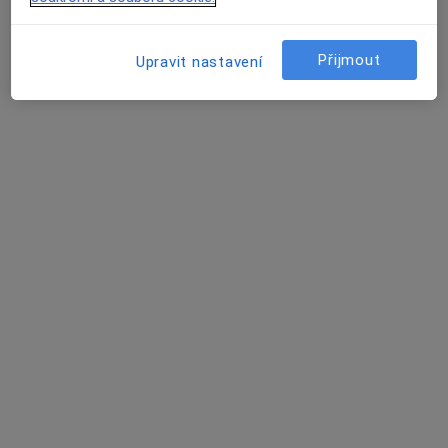
Přijmout
Upravit nastavení
MUDr. Jiří Zvolský
·
Více
Gynekolog
713 názorů
Partyzánská 3, Opava
•
Mapa
Gynekologická Ambulance - MUDr. Jiří Zvolský. Ambulance se nachází v 1.patře zdravotního střediska "KATKA"
Tento specialista nenabízí online rezervaci termínu na této adrese.
Rezervovat termín